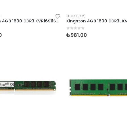
)
BELLEK (RAM)
Kingston 4GB 1600 DDR3 KVR16S11S8/4WP (NB)
inden
0
5 üzerinden
0
₺
981,00