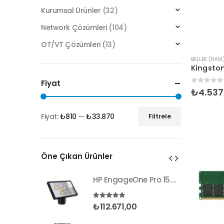
Kurumsal Ürünler
(32)
Network Çözümleri
(104)
OT/VT Çözümleri
(13)
BELLEK (RAM
Fiyat
0
5 üzer
₺
4.537
Fiyat:
₺810
—
₺33.870
Filtrele
En
En
düşük
yüksek
fiyat
fiyat
Öne Çıkan Ürünler
HP EngageOne Pro 15.6"-i5 14500-16G-256SSD-OST W11
HP EngageOne Pro 15.6"-i5 14500-16G-256SSD-OST W11
nden
5.00
5 üzerinden
₺
112.671,00