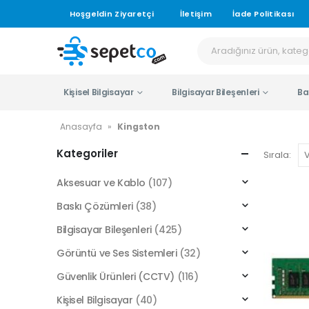
Hoşgeldin Ziyaretçi
İletişim
İade Politikası
Kişisel Bilgisayar
Bilgisayar Bileşenleri
Ba
Anasayfa
»
Kingston
Kategoriler
Sırala:
Aksesuar ve Kablo
(107)
Baskı Çözümleri
(38)
Bilgisayar Bileşenleri
(425)
Görüntü ve Ses Sistemleri
(32)
Güvenlik Ürünleri (CCTV)
(116)
Kişisel Bilgisayar
(40)