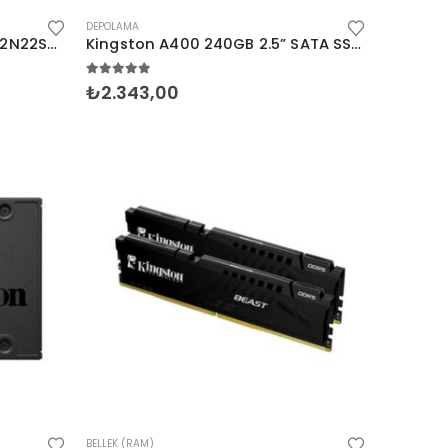
DEPOLAMA
Kingston 8GB 3200 D4 KVR32N22S8/8
Kingston A400 240GB 2.5” SATA SSD (500-350MB/s)
5.00
5 üzerinden
₺
2.343,00
BELLEK (RAM)