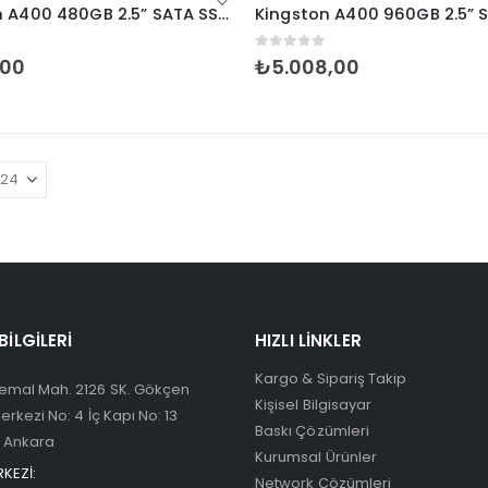
Kingston A400 480GB 2.5” SATA SSD (500-450MB/s)
inden
0
5 üzerinden
,00
₺
5.008,00
 BILGILERI
HIZLI LINKLER
Kargo & Sipariş Takip
emal Mah. 2126 SK. Gökçen
Kişisel Bilgisayar
Merkezi No: 4 İç Kapı No: 13
Baskı Çözümleri
 Ankara
Kurumsal Ürünler
KEZİ:
Network Çözümleri