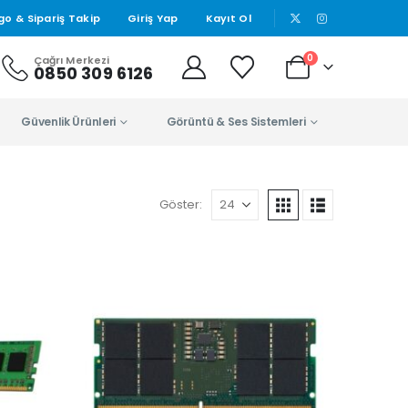
|
go & Sipariş Takip
Giriş Yap
Kayıt Ol
0
Çağrı Merkezi
0850 309 6126
Güvenlik Ürünleri
Görüntü & Ses Sistemleri
Göster: