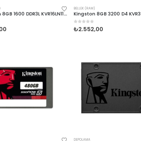
)
BELLEK (RAM)
Kingston 8GB 1600 DDR3L KVR16LN11/8WP
inden
0
5 üzerinden
,00
₺
2.552,00
DEPOLAMA