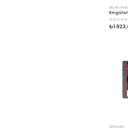
BELLEK (RAM
0
5 üzer
₺
1.923
DEPOLAMA