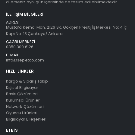
dilerseniz aynı gün içerisinde de teslim edilebilmektedir.
İLETIŞIM BILGILERI
ADRES:
Mustafa Kemal Mah. 2126 SK. Gökçen Prestij İş Merkezi No: 4 İç
Kapı No: 13 Çankaya/ Ankara
ÇAĞRI MERKEZİ:
0850 309 6126
E-MAİL:
info@sepetco.com
HIZLI LINKLER
Kargo & Sipariş Takip
Kişisel Bilgisayar
Baskı Çözümleri
Kurumsal Ürünler
Network Çözümleri
Oyuncu Ürünleri
Bilgisayar Bileşenleri
ETBIS