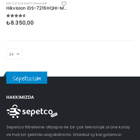
HD-CVI XVR KAYIT CIHAZLARI
Hikvision iDS-7216HQHI-M1/XT 16 Kanal DVR 1x12TB
4.50
5 üzerinden
₺
8.350,00
Sepetco.com
HAKKIMIZDA
Sepetco filtreleme altyapısı ile bir çok teknolojik ürüne kolay
ve hızlı bir şekilde ulaşabilirsiniz. İstanbul içi kargolarınızı