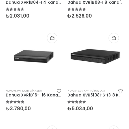
Dahua XVR1B04-I 4 Kanal 1U H.265+ XVR 1x6TB
Dahua XVR1B08-I 8 Kanal 1U H.265+ XVR 1x6TB
4.50
5 üzerinden
5.00
5 üzerinden
₺
2.031,00
₺
2.526,00
HD-CVI XVR KAYIT CIHAZLARI
HD-CVI XVR KAYIT CIHAZLARI
Dahua XVR1B16-I 16 Kanal AI 1U H.265+ XVR 1x16TB
Dahua XVR5108HS-I3 8 Kanal 1U H.265+ XVR 1x16TB
5.00
5 üzerinden
5.00
5 üzerinden
₺
3.780,00
₺
5.034,00
HP EngageOne Pro 15.6"-i5 14500-16G-256SSD-OST W11
5.00
5 üzerinden
5.00
5 üzerind
₺
112.671,00
₺
112.671,00