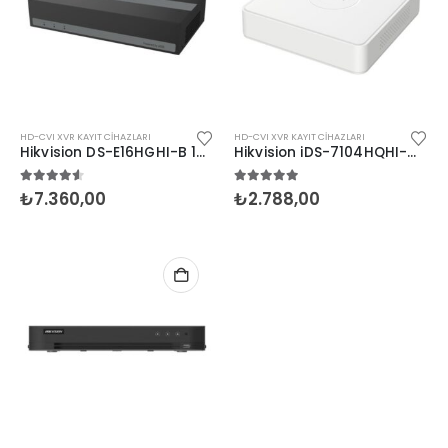
HD-CVI XVR KAYIT CIHAZLARI
HD-CVI XVR KAYIT CIHAZLARI
Hikvision DS-E16HGHI-B 1TB 16 Kanal DVR 1x1TB SSD
Hikvision iDS-7104HQHI-M1/S 4 Kanal DVR 1x10TB
4.50
5 üzerinden
5.00
5 üzerinden
₺
7.360,00
₺
2.788,00