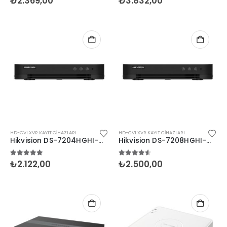
₺
2.369,00
₺
3.832,00
HD-CVI XVR KAYIT CIHAZLARI
HD-CVI XVR KAYIT CIHAZLARI
Hikvision DS-7204HGHI-M1/C 4 Kanal DVR 1x4TB
Hikvision DS-7208HGHI-M1/C 8 Kanal DVR 1x4TB
5.00
5 üzerinden
4.50
5 üzerinden
₺
2.122,00
₺
2.500,00