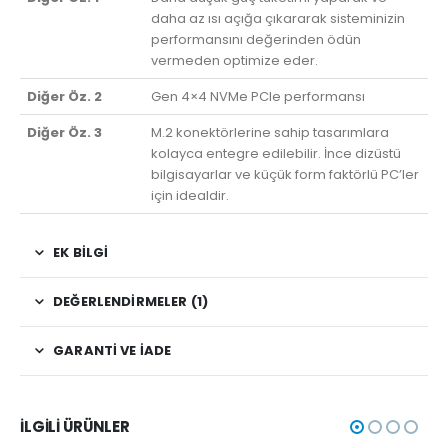
daha az ısı açığa çıkararak sisteminizin
performansını değerinden ödün
vermeden optimize eder.
Diğer Öz. 2
Gen 4×4 NVMe PCIe performansı
Diğer Öz. 3
M.2 konektörlerine sahip tasarımlara
kolayca entegre edilebilir. İnce dizüstü
bilgisayarlar ve küçük form faktörlü PC’ler
için idealdir.
EK BILGI
DEĞERLENDIRMELER (1)
GARANTI VE İADE
İLGILI ÜRÜNLER