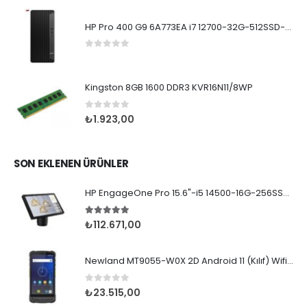
HP Pro 400 G9 6A773EA i7 12700-32G-512SSD-W11Pro
0
5 üzerinden
Kingston 8GB 1600 DDR3 KVR16N11/8WP
0
5 üzerinden
₺
1.923,00
SON EKLENEN ÜRÜNLER
HP EngageOne Pro 15.6"-i5 14500-16G-256SSD-OST W11
5.00
5 üzerinden
₺
112.671,00
Newland MT9055-W0X 2D Android 11 (Kılıf) Wifi BT
0
5 üzerinden
₺
23.515,00