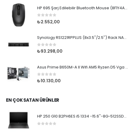
HP 695 Şarj Edilebilir Bluetooth Mouse (8F1Y4AA)
0
5 üzerinden
₺
2.552,00
Synology RS1221RPPLUS (8x3.5''/2.5'') Rack NAS 2U
0
5 üzerinden
₺
93.298,00
Asus Prime B650M-A II Wifi AM5 Ryzen D5 Vga Hdmi D
0
5 üzerinden
₺
10.130,00
EN ÇOK SATAN ÜRÜNLER
HP 250 G10 B2PH6ES i5 1334 -15.6''-8G-512SSD-Dos
0
5 üzerinden