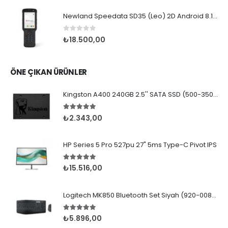
Newland Speedata SD35 (Leo) 2D Android 8.1 Wifi BT
0
5 üzerinden
₺
18.500,00
ÖNE ÇIKAN ÜRÜNLER
Kingston A400 240GB 2.5'' SATA SSD (500-350MB/s)
5.00
5 üzerinden
₺
2.343,00
HP Series 5 Pro 527pu 27" 5ms Type-C Pivot IPS
5.00
5 üzerinden
₺
15.516,00
Logitech MK850 Bluetooth Set Siyah (920-008230)
5.00
5 üzerinden
₺
5.896,00