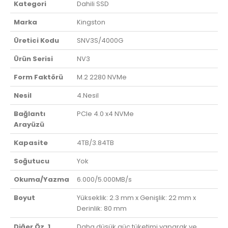
Kategori
Dahili SSD
Marka
Kingston
Üretici Kodu
SNV3S/4000G
Ürün Serisi
NV3
Form Faktörü
M.2 2280 NVMe
Nesil
4.Nesil
Bağlantı
PCIe 4.0 x4 NVMe
Arayüzü
Kapasite
4TB/3.84TB
Soğutucu
Yok
Okuma/Yazma
6.000/5.000MB/s
Boyut
Yükseklik: 2.3 mm x Genişlik: 22 mm x
Derinlik: 80 mm
Diğer Öz. 1
Daha düşük güç tüketimi yaparak ve