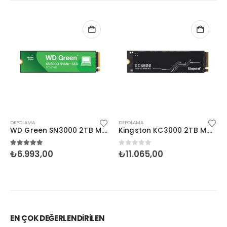
DEPOLAMA
DEPOLAMA
WD Green SN3000 2TB M.2 NVMe SSD (5000/4200)
Kingston KC3000 2TB M.2 NVMe SSD (7000-7000)
5.00
5 üzerinden
0
5 üzerinden
₺
6.993,00
₺
11.065,00
EN ÇOK DEĞERLENDİRİLEN