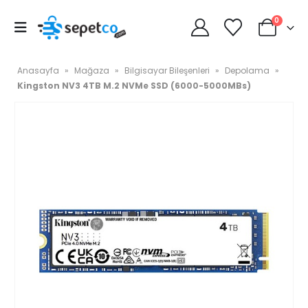
0
Anasayfa
»
Mağaza
»
Bilgisayar Bileşenleri
»
Depolama
»
Kingston NV3 4TB M.2 NVMe SSD (6000-5000MBs)