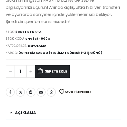
Ultra hızlı Kingston NV3 4TB M.2 NVMe SSD ile
bilgisayarınızı uçurun! Anında açılış, ultra hızlı veri transferi
ve oyunlarda saniyeler içinde yüklemeler sizi bekliyor.
Şimdi alın, performansı hissedin!
STOK:
5 ADET STOKTA
STOK KODU:
SNV3S/4000G
KATEGORILER:
DEPOLAMA
KARGO:
ÜCRETSIZ KARGO (TESLIMAT SÜRESI: 1-3 İŞ GÜNÜ)
SEPETE EKLE
FAVORILERE EKLE
AÇIKLAMA