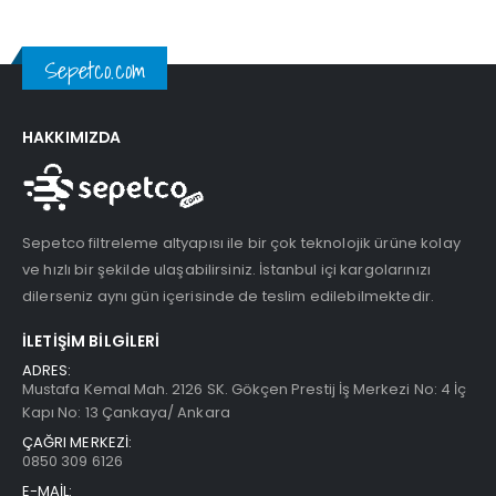
Sepetco.com
HAKKIMIZDA
Sepetco filtreleme altyapısı ile bir çok teknolojik ürüne kolay
ve hızlı bir şekilde ulaşabilirsiniz. İstanbul içi kargolarınızı
dilerseniz aynı gün içerisinde de teslim edilebilmektedir.
İLETIŞIM BILGILERI
ADRES:
Mustafa Kemal Mah. 2126 SK. Gökçen Prestij İş Merkezi No: 4 İç
Kapı No: 13 Çankaya/ Ankara
ÇAĞRI MERKEZİ:
0850 309 6126
E-MAİL: