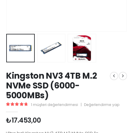
Kingston NV3 4TB M.2
NVMe SSD (6000-
5000MBs)
1
müşteri değerlendirmesi
|
Değerlendirme yap
5.00
5 üzerinden
₺
17.453,00