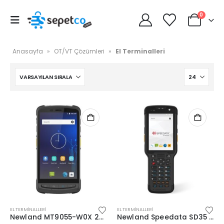
0
Anasayfa
»
OT/VT Çözümleri
»
El Terminalleri
EL TERMINALLERI
EL TERMINALLERI
Newland MT9055-W0X 2D Android 11 (Kılıf) Wifi BT
Newland Speedata SD35 (Leo) 2D Android 8.1 Wifi BT