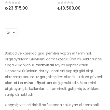
0
5 üzerinden
0
5 üzerinden
₺
23.515,00
₺
18.500,00
Barkod ve karekod gibi işlemleri yapan el terminali,
bilgisayarların işlevlerini görmektedir. Üretim sektöründe
sıkça kullanılan
el terminali
sayım yapmaktadır.
Depodaki ürünlerin detaylı analizini yaptığı gibi bilgi
aktarımını sorunsuz gerçekleştirmektedir. Hızlı ve güvenli
olan
el terminali fiyatları
değişmektedir. Birer mini
HP EngageOne Pro 15.6"-i5 14500-16G-256SSD-OST W11
bilgisayar gibi kullanılan el terminali, gelişmiş özelliklere
sahip olmaktadır.
5.00
5 üzerinden
5.00
5 üzerind
₺
112.671,00
₺
112.671,00
Geçmiş verileri dahili hafızasında saklayan el terminali,