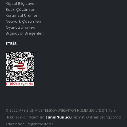
Kişisel Bilgisayar
Baskı Çözümleri
Kurumsal Ürünler
Network Çözümleri
Oyuncu Ürünleri
Bilgisayar Bileşenleri
ETBIS
© 2022 MRS BİLİŞİM VE TELEKOMÜNİKASYON HİZMETLERİ LTD.ŞTİ. Tüm
Hakkı Saklıdır. Sitemizin
Sanal Sunucu
Hizmeti OnlineHosting.com.tr
Tarafından Sağlanmaktadır.