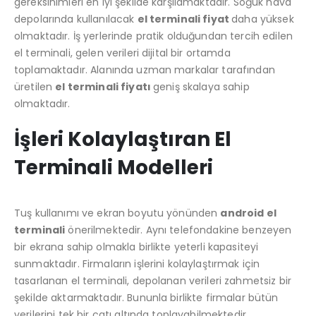
gereksinimleri en iyi şekilde karşılamaktadır. Soğuk hava
Newland MT9055-W0X 2D Android 11 (Kılıf) Wifi BT
depolarında kullanılacak
el terminali fiyat
daha yüksek
olmaktadır. İş yerlerinde pratik olduğundan tercih edilen
0
5 üzerinden
0
5 üzerinden
₺
23.515,00
₺
23.515,00
el terminali, gelen verileri dijital bir ortamda
toplamaktadır. Alanında uzman markalar tarafından
Newland Speedata SD35 (Leo) 2D Android 8.1 Wifi BT
üretilen
el terminali fiyatı
geniş skalaya sahip
olmaktadır.
0
5 üzerinden
0
5 üzerinden
₺
18.500,00
₺
18.500,00
İşleri Kolaylaştıran El
Datalogic QuickScan QD2590 2D Kablolu (Ayaklı)
Terminali Modelleri
5.00
5 üzerinden
5.00
5 üzerind
₺
4.173,00
₺
4.173,00
Tuş kullanımı ve ekran boyutu yönünden
android el
Sunlux XL-5500 CCD Barkod Okuyucu Usb
terminali
önerilmektedir. Aynı telefondakine benzeyen
bir ekrana sahip olmakla birlikte yeterli kapasiteyi
4.50
5 üzerinden
4.50
5 üzerind
₺
929,00
₺
929,00
sunmaktadır. Firmaların işlerini kolaylaştırmak için
tasarlanan el terminali, depolanan verileri zahmetsiz bir
şekilde aktarmaktadır. Bununla birlikte firmalar bütün
verilerini tek bir çatı altında toplayabilmektedir.