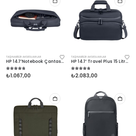
TAŞINABILIR AKSESUARLAR
TAŞINABILIR AKSESUARLAR
HP 14.1”Notebook Çantası Odise Grisi (A08KGAA)
HP 14.1″ Travel Plus 15 Litre Notebook Çantası
4.67
5 üzerinden
4.67
5 üzerinden
₺
1.067,00
₺
2.083,00