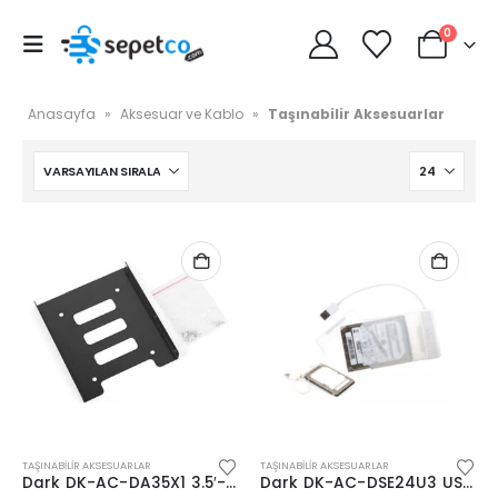
0
Anasayfa
»
Aksesuar ve Kablo
»
Taşınabilir Aksesuarlar
TAŞINABILIR AKSESUARLAR
TAŞINABILIR AKSESUARLAR
Dark DK-AC-DA35X1 3.5′-1×2.5” SSD/HDD Dönüştürücü
Dark DK-AC-DSE24U3 USB 3.0 2.5” Plastik Disk Kutu