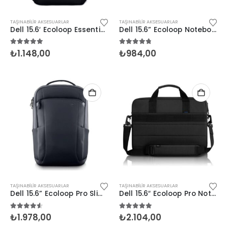
TAŞINABILIR AKSESUARLAR
TAŞINABILIR AKSESUARLAR
Dell 15.6′ Ecoloop Essential Sırt Çanta (460-BDSS)
Dell 15.6” Ecoloop Notebook Çantası (460-BDST)
5.00
5 üzerinden
4.67
5 üzerinden
₺
1.148,00
₺
984,00
TAŞINABILIR AKSESUARLAR
TAŞINABILIR AKSESUARLAR
Dell 15.6” Ecoloop Pro Slim Sırt Çantası
Dell 15.6″ Ecoloop Pro Notebook Çantası (460-BDLI)
4.50
5 üzerinden
5.00
5 üzerinden
₺
1.978,00
₺
2.104,00