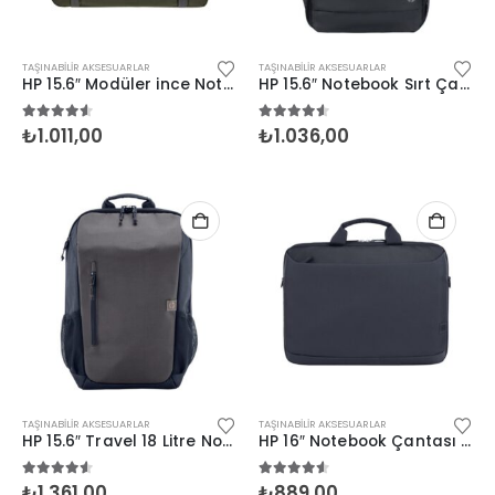
TAŞINABILIR AKSESUARLAR
TAŞINABILIR AKSESUARLAR
HP 15.6″ Modüler ince Notebook Çantası (9J498AA)
HP 15.6″ Notebook Sırt Çantası Siyah
4.50
5 üzerinden
4.50
5 üzerinden
₺
1.011,00
₺
1.036,00
TAŞINABILIR AKSESUARLAR
TAŞINABILIR AKSESUARLAR
HP 15.6″ Travel 18 Litre Notebook Sırt Çantası
HP 16″ Notebook Çantası Odise Grisi (A08KHUT)
4.50
5 üzerinden
4.50
5 üzerinden
₺
1.361,00
₺
889,00