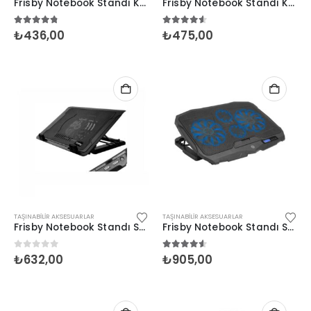
Frisby Notebook Standı Katlanabilir (FNC-5150ST)
Frisby Notebook Standı Katlanabilir (FNC-5155ST)
4.67
5 üzerinden
4.50
5 üzerinden
₺
436,00
₺
475,00
TAŞINABILIR AKSESUARLAR
TAŞINABILIR AKSESUARLAR
Frisby Notebook Standı Soğutuculu (FNC-35ST)
Frisby Notebook Standı Soğutuculu (FNC-5230ST)
0
5 üzerinden
4.50
5 üzerinden
₺
632,00
₺
905,00