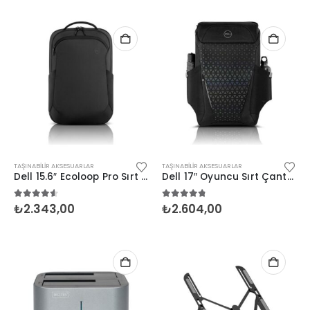
TAŞINABILIR AKSESUARLAR
TAŞINABILIR AKSESUARLAR
Dell 15.6″ Ecoloop Pro Sırt Çantası (460-BDLE)
Dell 17″ Oyuncu Sırt Çantası (460-BCYY)
4.50
5 üzerinden
4.67
5 üzerinden
₺
2.343,00
₺
2.604,00