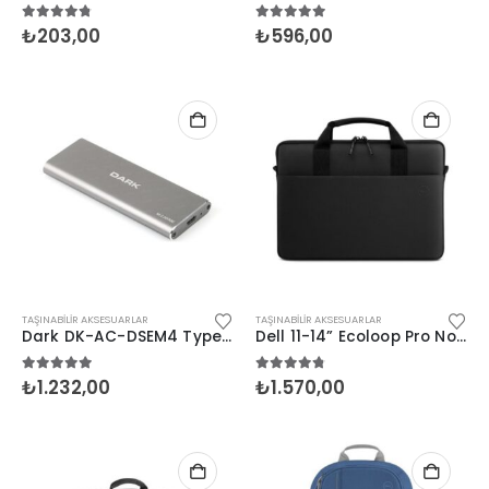
4.67
5 üzerinden
5.00
5 üzerinden
₺
203,00
₺
596,00
TAŞINABILIR AKSESUARLAR
TAŞINABILIR AKSESUARLAR
Dark DK-AC-DSEM4 Type-C Gen2- M.2 NVMe Disk Kutusu
Dell 11-14” Ecoloop Pro Notebook Çantası 460-BDLJ
5.00
5 üzerinden
4.67
5 üzerinden
₺
1.232,00
₺
1.570,00
HP EngageOne Pro 15.6"-i5 14500-16G-256SSD-OST W11
5.00
5 üzerinden
5.00
5 üzerind
₺
112.671,00
₺
112.671,00