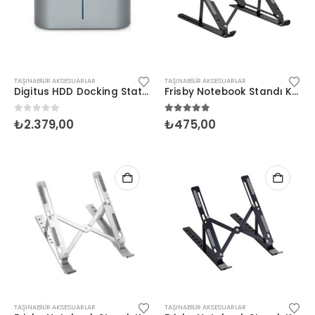
TAŞINABILIR AKSESUARLAR
TAŞINABILIR AKSESUARLAR
Digitus HDD Docking Station 2.5’/3.5” (2’li)
Frisby Notebook Standı Katlanabilir (FNC-5145ST)
0
5 üzerinden
5.00
5 üzerinden
₺
2.379,00
₺
475,00
TAŞINABILIR AKSESUARLAR
TAŞINABILIR AKSESUARLAR