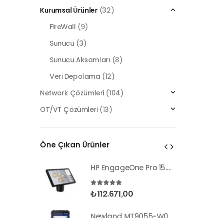
Kurumsal Ürünler
(32)
FireWall
(9)
Sunucu
(3)
Sunucu Aksamları
(8)
Veri Depolama
(12)
Network Çözümleri
(104)
OT/VT Çözümleri
(13)
Öne Çıkan Ürünler
HP EngageOne Pro 15.6"-i5 14500-16G-256SSD-OST W11
HP EngageOne Pro 15.6"-i5 14500-16G-256SSD-OST W11
nden
5.00
5 üzerinden
₺
112.671,00
Newland MT9055-W0X 2D Android 11 (Kılıf) Wifi BT
Newland MT9055-W0X 2D Android 11 (Kılıf) Wifi BT