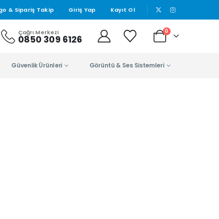
|
go & Sipariş Takip
Giriş Yap
Kayıt Ol
0
Çağrı Merkezi
0850 309 6126
Güvenlik Ürünleri
Görüntü & Ses Sistemleri