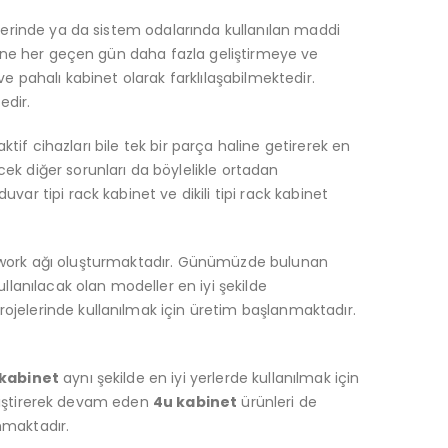
mlerinde ya da sistem odalarında kullanılan maddi
ndine her geçen gün daha fazla geliştirmeye ve
e pahalı kabinet olarak farklılaşabilmektedir.
edir.
ktif cihazları bile tek bir parça haline getirerek en
ek diğer sorunları da böylelikle ortadan
uvar tipi rack kabinet ve dikili tipi rack kabinet
r network ağı oluşturmaktadır. Günümüzde bulunan
llanılacak olan modeller en iyi şekilde
ojelerinde kullanılmak için üretim başlanmaktadır.
 kabinet
aynı şekilde en iyi yerlerde kullanılmak için
geliştirerek devam eden
4u kabinet
ürünleri de
nmaktadır.