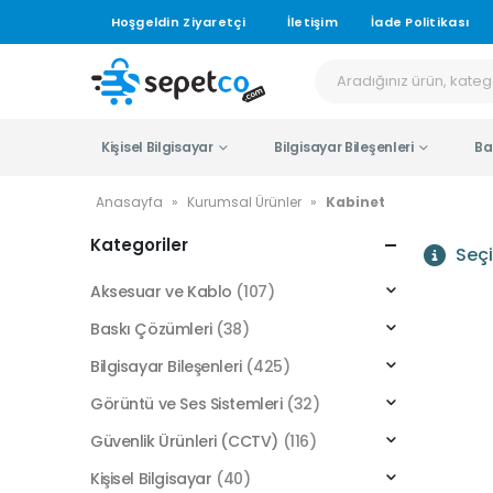
Hoşgeldin Ziyaretçi
İletişim
İade Politikası
Kişisel Bilgisayar
Bilgisayar Bileşenleri
Ba
Anasayfa
»
Kurumsal Ürünler
»
Kabinet
Kategoriler
Seçi
Aksesuar ve Kablo
(107)
Baskı Çözümleri
(38)
Bilgisayar Bileşenleri
(425)
Görüntü ve Ses Sistemleri
(32)
Güvenlik Ürünleri (CCTV)
(116)
Kişisel Bilgisayar
(40)