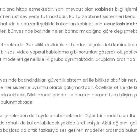
 bir alana hitap etmektedir. Yani mevcut olan
kabinet
bilgi işle
leri en üst seviyede tutmaktadır. Bu tarz kabinet sistemleri ke
tlıkla bir düzenli şekilde kullanılan kabinetlerin
ucuz kabinet
v
eri bünyesinde barındır neleri barındırmadığına göre değişmekt
etmektedir. Genellikle kullanılan standart ölçülerdeki kabinetler a
 ses, video yapısal kablolama gibi sorunları çözerek oluşabilec
t
modelleri genellikle iki gruba ayrılmaktadır. Grupların arasında d
esinde barındırdıkları güvenlik sistemleri ile birlikte aktif bi
e her sisteme uyumlu olarak çalışmaktadır. Özellikle ofislerde ku
bilmektedir. Dikili modellerinde ise hemen hemen tüm bilişim pr
 bulunmaktadır.
 gelişmelerden de faydalanabilmektedir. Diğer bir model olan
9u
rahatlıkla kullanılabilecek şekilde üretilmiştir. Aktif ağlarını 
 başlasa da artık fazlasıyla ses getiren modeller arasında bulu