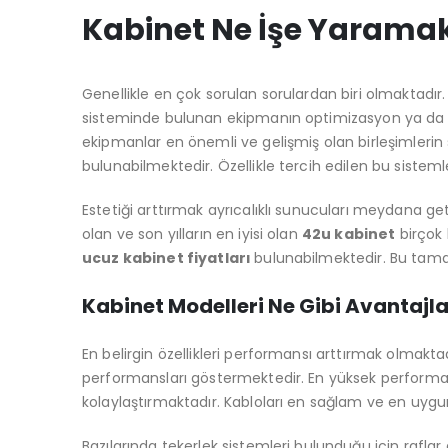
Kabinet Ne İşe Yarama
Genellikle en çok sorulan sorulardan biri olmaktadır
sisteminde bulunan ekipmanın optimizasyon ya da ta
ekipmanlar en önemli ve gelişmiş olan birleşimleri
bulunabilmektedir. Özellikle tercih edilen bu sistem
Estetiği arttırmak ayrıcalıklı sunucuları meydana get
olan ve son yılların en iyisi olan
42u kabinet
birçok 
ucuz kabinet fiyatları
bulunabilmektedir. Bu tama
Kabinet Modelleri Ne Gibi Avantaj
En belirgin özellikleri performansı arttırmak olmak
performansları göstermektedir. En yüksek performan
kolaylaştırmaktadır. Kabloları en sağlam ve en uygun
Bazılarında tekerlek sistemleri bulunduğu için raflar