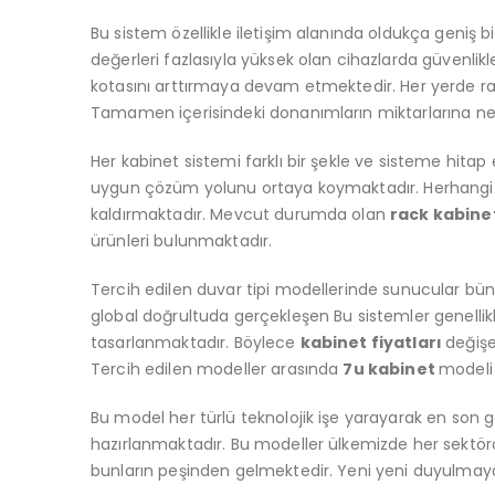
Bu sistem özellikle iletişim alanında oldukça geniş
değerleri fazlasıyla yüksek olan cihazlarda güvenlik
kotasını arttırmaya devam etmektedir. Her yerde raha
Tamamen içerisindeki donanımların miktarlarına nel
Her kabinet sistemi farklı bir şekle ve sisteme hitap 
uygun çözüm yolunu ortaya koymaktadır. Herhangi bir
kaldırmaktadır. Mevcut durumda olan
rack kabine
ürünleri bulunmaktadır.
Tercih edilen duvar tipi modellerinde sunucular büny
global doğrultuda gerçekleşen Bu sistemler genellikl
tasarlanmaktadır. Böylece
kabinet fiyatları
değişe
Tercih edilen modeller arasında
7u kabinet
modeli
Bu model her türlü teknolojik işe yarayarak en son
hazırlanmaktadır. Bu modeller ülkemizde her sektörde 
bunların peşinden gelmektedir. Yeni yeni duyulmaya