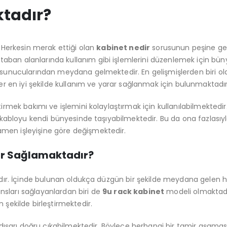
ktadır?
. Herkesin merak ettiği olan
kabinet nedir
sorusunun peşine gele
ban alanlarında kullanım gibi işlemlerini düzenlemek için bün
n sunucularından meydana gelmektedir. En gelişmişlerden biri o
ler en iyi şekilde kullanım ve yarar sağlanmak için bulunmaktadır
irmek bakımı ve işlemini kolaylaştırmak için kullanılabilmektedir
kabloyu kendi bünyesinde taşıyabilmektedir. Bu da ona fazlasıyl
men işleyişine göre değişmektedir.
lar Sağlamaktadır?
tadır. İçinde bulunan oldukça düzgün bir şekilde meydana gelen 
sları sağlayanlardan biri de
9u rack kabinet
modeli olmaktadı
 şekilde birleştirmektedir.
 dışarı doğru çıkabilmektedir. Böylece herhangi bir tamir aşaması