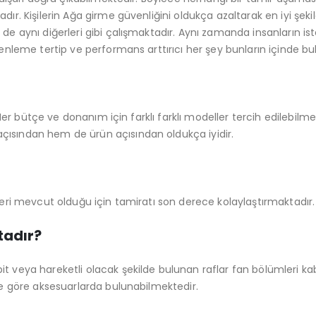
dır. Kişilerin Ağa girme güvenliğini oldukça azaltarak en iyi şek
de aynı diğerleri gibi çalışmaktadır. Aynı zamanda insanların iste
zenleme tertip ve performans arttırıcı her şey bunların içinde b
. Her bütçe ve donanım için farklı farklı modeller tercih edilebilm
çısından hem de ürün açısından oldukça iyidir.
lleri mevcut olduğu için tamiratı son derece kolaylaştırmaktadır
tadır?
t veya hareketli olacak şekilde bulunan raflar fan bölümleri k
ne göre aksesuarlarda bulunabilmektedir.