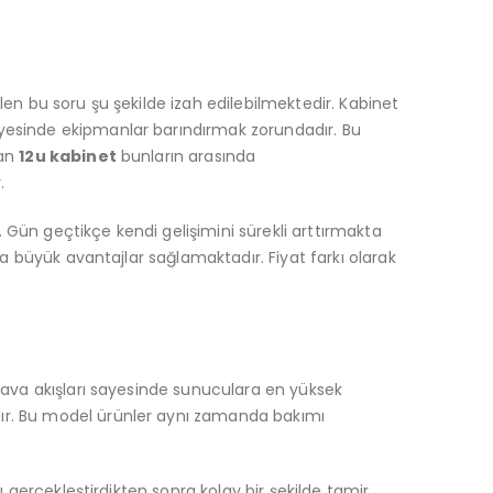
n bu soru şu şekilde izah edilebilmektedir. Kabinet
yesinde ekipmanlar barındırmak zorundadır. Bu
lan
12u kabinet
bunların arasında
.
. Gün geçtikçe kendi gelişimini sürekli arttırmakta
a büyük avantajlar sağlamaktadır. Fiyat farkı olarak
hava akışları sayesinde sunuculara en yüksek
r. Bu model ürünler aynı zamanda bakımı
 gerçekleştirdikten sonra kolay bir şekilde tamir