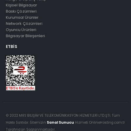
Kişisel Bilgisayar
Baskı Çözümleri
Kurumsal Ürünler
Network Çözümleri
Oyuncu Ürünleri
Bilgisayar Bileşenleri
ETBIS
© 2022 MRS BİLİŞİM VE TELEKOMÜNİKASYON HİZMETLERİ LTD.ŞTİ. Tüm
Hakkı Saklıdır. Sitemizin
Sanal Sunucu
Hizmeti OnlineHosting.com.tr
Tarafından Sağlanmaktadır.