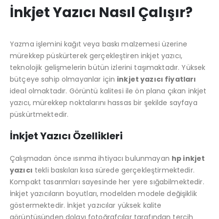
İnkjet Yazıcı Nasıl Çalışır?
Yazma işlemini kağıt veya baskı malzemesi üzerine
mürekkep püskürterek gerçekleştiren inkjet yazıcı,
teknolojik gelişmelerin bütün izlerini taşımaktadır. Yüksek
bütçeye sahip olmayanlar için
inkjet yazıcı fiyatları
HP EngageOne Pro 15.6"-i5 14500-16G-256SSD-OST W11
ideal olmaktadır. Görüntü kalitesi ile ön plana çıkan inkjet
yazıcı, mürekkep noktalarını hassas bir şekilde sayfaya
5.00
5 üzerinden
5.00
5 üzerind
₺
112.671,00
₺
112.671,00
püskürtmektedir.
Newland MT9055-W0X 2D Android 11 (Kılıf) Wifi BT
İnkjet Yazıcı Özellikleri
0
5 üzerinden
0
5 üzerinden
₺
23.515,00
₺
23.515,00
Çalışmadan önce ısınma ihtiyacı bulunmayan
hp inkjet
yazıcı
tekli baskıları kısa sürede gerçekleştirmektedir.
Newland Speedata SD35 (Leo) 2D Android 8.1 Wifi BT
Kompakt tasarımları sayesinde her yere sığabilmektedir.
İnkjet yazıcıların boyutları, modelden modele değişiklik
0
5 üzerinden
0
5 üzerinden
₺
18.500,00
₺
18.500,00
göstermektedir. İnkjet yazıcılar yüksek kalite
görüntüsünden dolayı fotoğrafçılar tarafından tercih