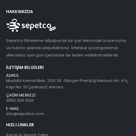
HAKKIMIZDA
Sepetco filtreleme altyapısı ile bir çok teknolojik ürüne kolay
ve hızlı bir şekilde ulaşabilirsiniz. İstanbul içi kargolarınızı
dilerseniz aynı gün içerisinde de teslim edilebilmektedir.
İLETIŞIM BILGILERI
ADRES:
Mustafa Kemal Mah. 2126 SK. Gökçen Prestij İş Merkezi No: 4 İç
Kapı No: 13 Çankaya/ Ankara
ÇAĞRI MERKEZİ:
0850 309 6126
E-MAİL:
info@sepetco.com
HIZLI LINKLER
Kargo & Sipariş Takip