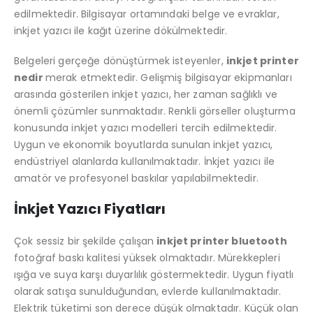
Datalogic QuickScan QD2590 2D Kablolu (Ayaklı)
edilmektedir. Bilgisayar ortamındaki belge ve evraklar,
inkjet yazıcı ile kağıt üzerine dökülmektedir.
5.00
5 üzerinden
5.00
5 üzerind
₺
4.173,00
₺
4.173,00
Belgeleri gerçeğe dönüştürmek isteyenler,
inkjet printer
nedir
merak etmektedir. Gelişmiş bilgisayar ekipmanları
Sunlux XL-5500 CCD Barkod Okuyucu Usb
arasında gösterilen inkjet yazıcı, her zaman sağlıklı ve
önemli çözümler sunmaktadır. Renkli görseller oluşturma
4.50
5 üzerinden
4.50
5 üzerind
₺
929,00
₺
929,00
konusunda inkjet yazıcı modelleri tercih edilmektedir.
Uygun ve ekonomik boyutlarda sunulan inkjet yazıcı,
endüstriyel alanlarda kullanılmaktadır. İnkjet yazıcı ile
amatör ve profesyonel baskılar yapılabilmektedir.
İnkjet Yazıcı Fiyatları
Çok sessiz bir şekilde çalışan
inkjet printer bluetooth
fotoğraf baskı kalitesi yüksek olmaktadır. Mürekkepleri
ışığa ve suya karşı duyarlılık göstermektedir. Uygun fiyatlı
olarak satışa sunulduğundan, evlerde kullanılmaktadır.
Elektrik tüketimi son derece düşük olmaktadır. Küçük olan