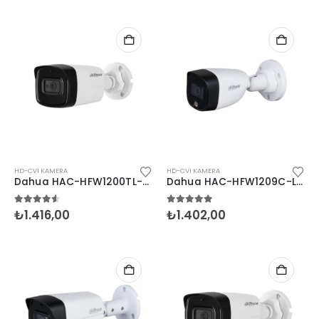
HD-CVI KAMERA
HD-CVI KAMERA
Dahua HAC-HFW1200TL-0360B 2MP Bullet HDCVI
Dahua HAC-HFW1209C-LED 2MP Bullet HDCVI
4.50
5 üzerinden
5.00
5 üzerinden
₺
1.416,00
₺
1.402,00