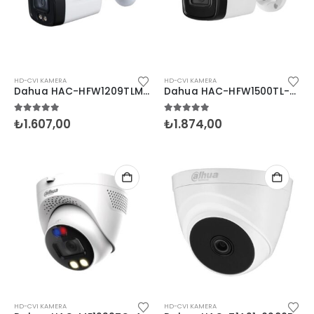
HD-CVI KAMERA
HD-CVI KAMERA
Dahua HAC-HFW1209TLM-A-LED-0360B Bullet Sesli
Dahua HAC-HFW1500TL-0360B-S2 5MP Bullet HDCVI
5.00
5 üzerinden
5.00
5 üzerinden
₺
1.607,00
₺
1.874,00
HD-CVI KAMERA
HD-CVI KAMERA