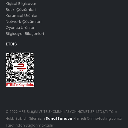
Kişisel Bilgisayar
Baskı Çözümleri
Kurumsal Ürünler
Network Çözümleri
Oyuncu Ürünleri
Bilgisayar Bileşenleri
ETBIS
© 2022 MRS BİLİŞİM VE TELEKOMÜNİKASYON HİZMETLERİ LTD.ŞTİ. Tüm
Hakkı Saklıdır. Sitemizin
Sanal Sunucu
Hizmeti OnlineHosting.com.tr
Tarafından Sağlanmaktadır.