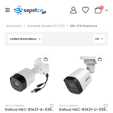
0
Anasayfa
»
Güvenlik Ürünleri (CCTV)
»
HD-CVI Kamera
HD-CVI KAMERA
HD-CVI KAMERA
Dahua HAC-B1A21-A-0360B 2MP Bullet Sesli HDCVI
Dahua HAC-B1A21-U-0360B 2MP Bullet HDCVI Kamera