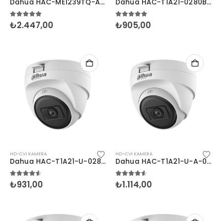
Dahua HAC-ME1239TQ-A-PV 2MP Dual Light Dome HDCVI
Dahua HAC-T1A21-0280B 2MP Dome HDCVI Kamera
5.00
5 üzerinden
5.00
5 üzerinden
₺
2.447,00
₺
905,00
HD-CVI KAMERA
HD-CVI KAMERA
Dahua HAC-T1A21-U-0280B 2MP Dome HDCVI Kamera
Dahua HAC-T1A21-U-A-0280B 2MP Dome HDCVI Sesli
4.50
5 üzerinden
4.50
5 üzerinden
₺
931,00
₺
1.114,00