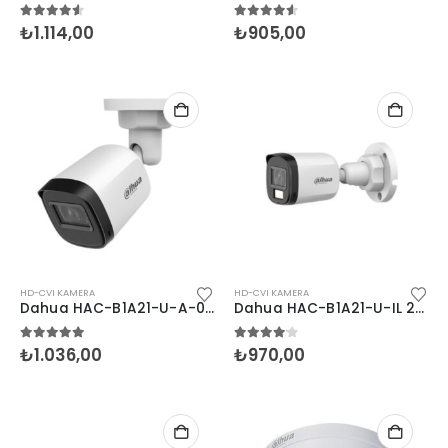
4.50
5 üzerinden
4.50
5 üzerinden
₺
1.114,00
₺
905,00
HD-CVI KAMERA
HD-CVI KAMERA
Dahua HAC-B1A21-U-A-0360B 2MP Bullet Sesli HDCVI
Dahua HAC-B1A21-U-IL 2MP FullColor Bullet HDCVI
5.00
5 üzerinden
4.00
5 üzerinden
₺
1.036,00
₺
970,00
HP EngageOne Pro 15.6"-i5 14500-16G-256SSD-OST W11
5.00
5 üzerinden
5.00
5 üzerind
₺
112.671,00
₺
112.671,00