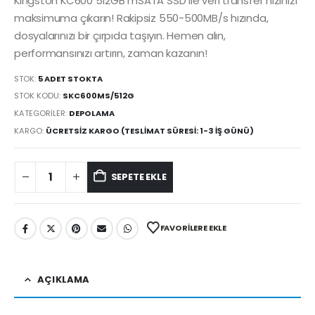
Kingston KC600 512GB mSATA SSD ile veri transfer hızınızı
maksimuma çıkarın! Rakipsiz 550-500MB/s hızında,
dosyalarınızı bir çırpıda taşıyın. Hemen alın,
performansınızı artırın, zaman kazanın!
STOK:
5 ADET STOKTA
STOK KODU:
SKC600MS/512G
KATEGORILER:
DEPOLAMA
KARGO:
ÜCRETSIZ KARGO (TESLIMAT SÜRESI: 1-3 İŞ GÜNÜ)
SEPETE EKLE
FAVORILERE EKLE
AÇIKLAMA