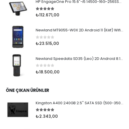
HP EngageOne Pro 15.6"-i5 14500-16G-256SSD-OST W11
5.00
5 üzerinden
₺
112.671,00
Newland MT9055-W0X 2D Android 11 (Kılıf) Wifi BT
0
5 üzerinden
₺
23.515,00
Newland Speedata SD35 (Leo) 2D Android 8.1 Wifi BT
0
5 üzerinden
₺
18.500,00
ÖNE ÇIKAN ÜRÜNLER
Kingston A400 240GB 2.5'' SATA SSD (500-350MB/s)
5.00
5 üzerinden
₺
2.343,00