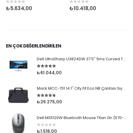
0
5 üzerinden
0
5 üzerinden
₺
5.634,00
₺
10.418,00
EN ÇOK DEĞERLENDİRİLEN
Dell UltraSharp U3824DW 37.5'' 5ms Curved Type-C MM
5.00
5 üzerinden
₺
61.044,00
Mack MCC-701 14.1'' City Fit Eco NB Çantası Siyah
4.67
5 üzerinden
₺
29.275,00
Dell MS5120W Bluetooth Mouse Titan Gri (570-ABHL)
0
5 üzerinden
₺
1.518,00