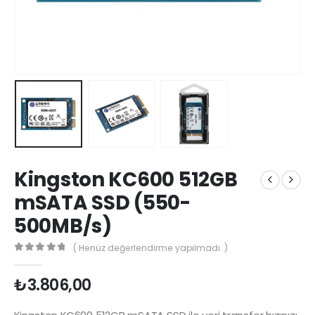
Kingston KC600 512GB
mSATA SSD (550-
500MB/s)
( Henüz değerlendirme yapılmadı. )
0
5 üzerinden
₺
3.806,00