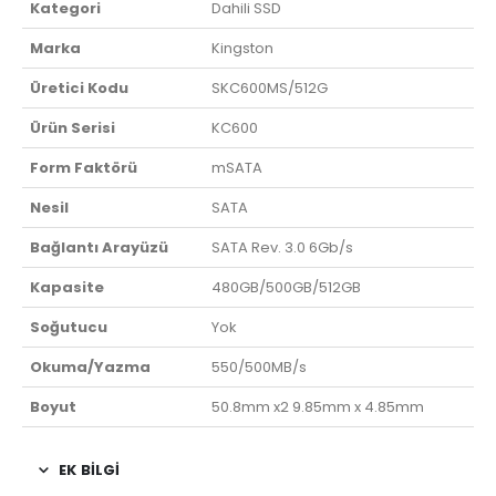
Kategori
Dahili SSD
Marka
Kingston
Üretici Kodu
SKC600MS/512G
Ürün Serisi
KC600
Form Faktörü
mSATA
Nesil
SATA
Bağlantı Arayüzü
SATA Rev. 3.0 6Gb/s
Kapasite
480GB/500GB/512GB
Soğutucu
Yok
Okuma/Yazma
550/500MB/s
Boyut
50.8mm x2 9.85mm x 4.85mm
EK BILGI