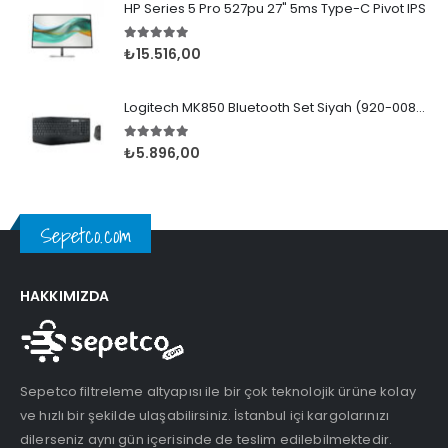
HP Series 5 Pro 527pu 27" 5ms Type-C Pivot IPS
5.00
5 üzerinden
₺
15.516,00
Logitech MK850 Bluetooth Set Siyah (920-008230)
5.00
5 üzerinden
₺
5.896,00
Sepetco.com
HAKKIMIZDA
Sepetco filtreleme altyapısı ile bir çok teknolojik ürüne kolay
ve hızlı bir şekilde ulaşabilirsiniz. İstanbul içi kargolarınızı
dilerseniz aynı gün içerisinde de teslim edilebilmektedir.