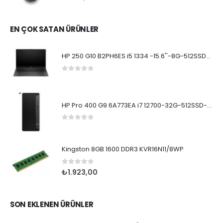
EN ÇOK SATAN ÜRÜNLER
HP 250 G10 B2PH6ES i5 1334 -15.6''-8G-512SSD-Dos
0
5 üzerinden
HP Pro 400 G9 6A773EA i7 12700-32G-512SSD-W11Pro
0
5 üzerinden
Kingston 8GB 1600 DDR3 KVR16N11/8WP
0
5 üzerinden
₺
1.923,00
SON EKLENEN ÜRÜNLER