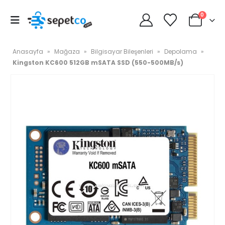
0
Anasayfa
»
Mağaza
»
Bilgisayar Bileşenleri
»
Depolama
»
Kingston KC600 512GB mSATA SSD (550-500MB/s)