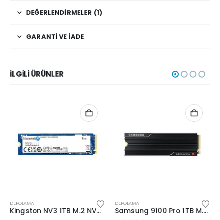
DEĞERLENDIRMELER (1)
GARANTI VE İADE
İLGILI ÜRÜNLER
DEPOLAMA
DEPOLAMA
Kingston NV3 1TB M.2 NVMe SSD (6000-4000MBs)
Samsung 9100 Pro 1TB M.2 NVMe 14700/13300 Soğutucu