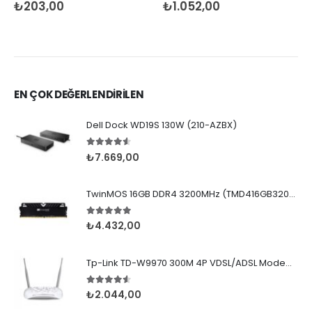
4.67
5 üzerinden
4.50
5 üzerinden
₺
203,00
₺
1.052,00
EN ÇOK DEĞERLENDİRİLEN
Dell Dock WD19S 130W (210-AZBX)
4.50
5 üzerinden
₺
7.669,00
TwinMOS 16GB DDR4 3200MHz (TMD416GB3200D16BKX7P)
5.00
5 üzerinden
₺
4.432,00
Tp-Link TD-W9970 300M 4P VDSL/ADSL Modem Router
4.50
5 üzerinden
₺
2.044,00