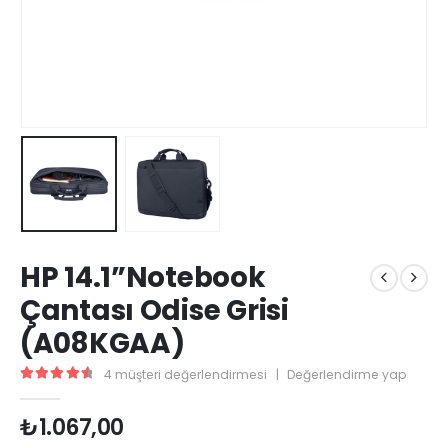
HP 14.1”Notebook
Çantası Odise Grisi
(A08KGAA)
4
müşteri değerlendirmesi
|
Değerlendirme yap
4.67
5 üzerinden
₺
1.067,00