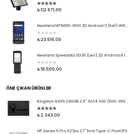
5.00
5 üzerinden
₺
112.671,00
Newland MT9055-W0X 2D Android 11 (Kılıf) Wifi BT
0
5 üzerinden
₺
23.515,00
Newland Speedata SD35 (Leo) 2D Android 8.1 Wifi BT
0
5 üzerinden
₺
18.500,00
ÖNE ÇIKAN ÜRÜNLER
Kingston A400 240GB 2.5'' SATA SSD (500-350MB/s)
5.00
5 üzerinden
₺
2.343,00
HP Series 5 Pro 527pu 27" 5ms Type-C Pivot IPS