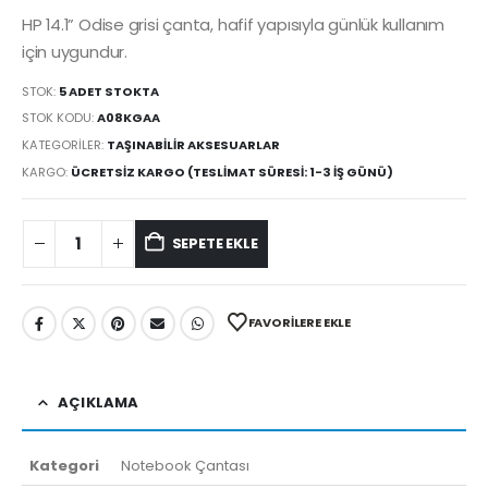
HP 14.1” Odise grisi çanta, hafif yapısıyla günlük kullanım
için uygundur.
STOK:
5 ADET STOKTA
STOK KODU:
A08KGAA
KATEGORILER:
TAŞINABILIR AKSESUARLAR
KARGO:
ÜCRETSIZ KARGO (TESLIMAT SÜRESI: 1-3 İŞ GÜNÜ)
SEPETE EKLE
FAVORILERE EKLE
AÇIKLAMA
Kategori
Notebook Çantası