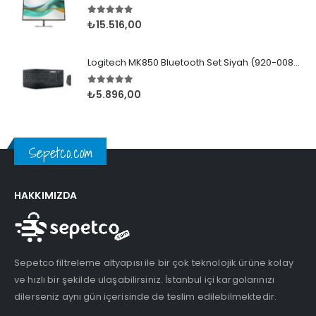
5.00
5 üzerinden
₺
15.516,00
Logitech MK850 Bluetooth Set Siyah (920-008230)
5.00
5 üzerinden
₺
5.896,00
Sepetco.com
HAKKIMIZDA
Sepetco filtreleme altyapısı ile bir çok teknolojik ürüne kolay
ve hızlı bir şekilde ulaşabilirsiniz. İstanbul içi kargolarınızı
dilerseniz aynı gün içerisinde de teslim edilebilmektedir.