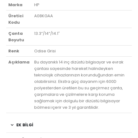
Marka
HP
Üretici
A08KGAA
Kodu
Çanta
13.3”/14”/14.1″
Boyutu
Renk
Odise Grisi
Açıklama
Bu dayanıklı 14 inç dizüstü bilgisayar ve evrak
çantası sayesinde hareket halindeyken
teknolojik cihazlarınızın korunduğundan emin
olabilirsiniz. Ekstra güç dayanım için 600D
polyesterden üretilen bu su geçirmez çanta,
çarpmalara ve çizilmelere karşı koruma
sağlamak için dolgulu bir dizüstü bilgisayar
bölmesi içerir ve 3 yıl garantilidir.
EK BILGI