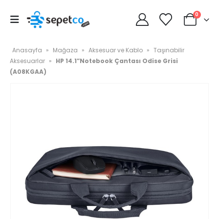
0
Anasayfa
»
Mağaza
»
Aksesuar ve Kablo
»
Taşınabilir
Aksesuarlar
»
HP 14.1”Notebook Çantası Odise Grisi
(A08KGAA)