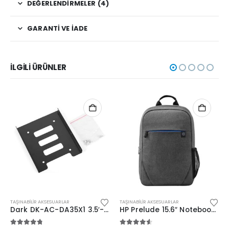
DEĞERLENDIRMELER (4)
GARANTI VE İADE
İLGILI ÜRÜNLER
TAŞINABILIR AKSESUARLAR
TAŞINABILIR AKSESUARLAR
Dark DK-AC-DA35X1 3.5′-1×2.5” SSD/HDD Dönüştürücü
HP Prelude 15.6″ Notebook Sırt Çantası Gri (BOX)