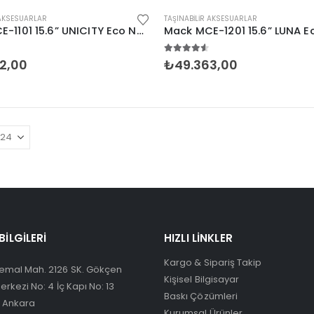
 AKSESUARLAR
TAŞINABILIR AKSESUARLAR
Mack MCE-1101 15.6” UNICITY Eco Notebook Çantası
zerinden
4.50
5 üzerinden
2,00
₺
49.363,00
 BILGILERI
HIZLI LINKLER
Kargo & Sipariş Takip
emal Mah. 2126 SK. Gökçen
Kişisel Bilgisayar
Merkezi No: 4 İç Kapı No: 13
Baskı Çözümleri
 Ankara
Kurumsal Ürünler