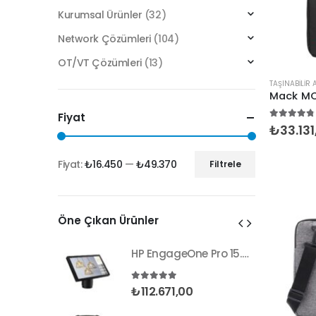
Kurumsal Ürünler
(32)
Network Çözümleri
(104)
OT/VT Çözümleri
(13)
TAŞINABILIR
Fiyat
4.67
5 üz
₺
33.13
Fiyat:
₺16.450
—
₺49.370
Filtrele
En
En
düşük
yüksek
fiyat
fiyat
Öne Çıkan Ürünler
HP EngageOne Pro 15.6"-i5 14500-16G-256SSD-OST W11
HP EngageOne Pro 15.6"-i5 14500-16G-256SSD-OST W11
nden
5.00
5 üzerinden
₺
112.671,00