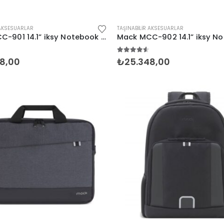
 AKSESUARLAR
TAŞINABILIR AKSESUARLAR
Mack MCC-901 14.1” iksy Notebook Çantası Siyah
zerinden
4.50
5 üzerinden
8,00
₺
25.348,00