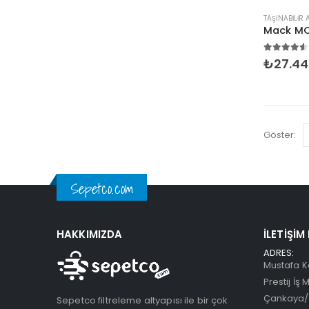
TAŞINABILIR
4.50
5 ü
₺
27.44
Göster:
Sepetco.com
HAKKIMIZDA
İLETIŞIM
ADRES:
Mustafa K
Prestij İş 
Çankaya/
Sepetco filtreleme altyapısı ile bir çok