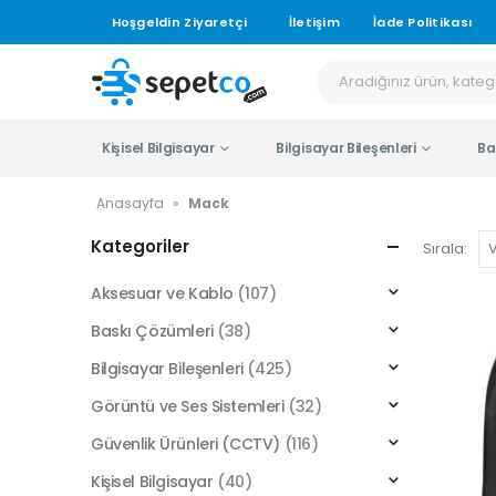
Hoşgeldin Ziyaretçi
İletişim
İade Politikası
Kişisel Bilgisayar
Bilgisayar Bileşenleri
Ba
Anasayfa
»
Mack
Kategoriler
Sırala:
Aksesuar ve Kablo
(107)
Baskı Çözümleri
(38)
Bilgisayar Bileşenleri
(425)
Görüntü ve Ses Sistemleri
(32)
Güvenlik Ürünleri (CCTV)
(116)
Kişisel Bilgisayar
(40)