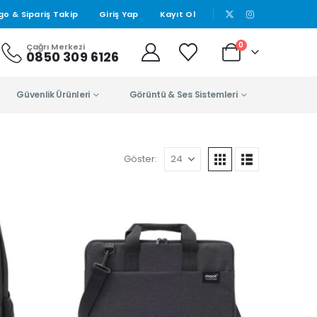
|
go & Sipariş Takip
Giriş Yap
Kayıt Ol
0
Çağrı Merkezi
0850 309 6126
Güvenlik Ürünleri
Görüntü & Ses Sistemleri
Göster: