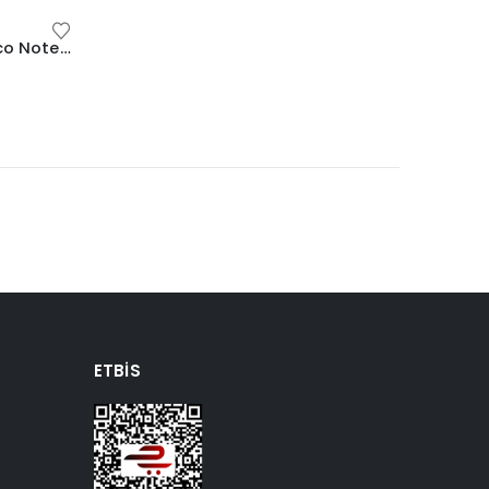
Mack MCE-1201 15.6” LUNA Eco Notebook Sırt Çantası
ETBIS