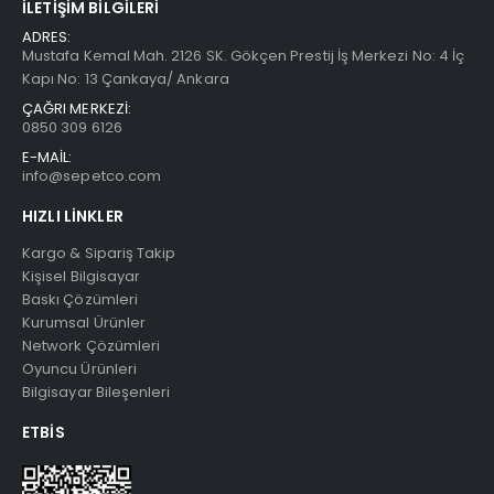
Datalogic QuickScan QD2590 2D Kablolu (Ayaklı)
İLETIŞIM BILGILERI
ADRES:
5.00
5 üzerinden
5.00
5 üzerind
Mustafa Kemal Mah. 2126 SK. Gökçen Prestij İş Merkezi No: 4 İç
₺
4.173,00
₺
4.173,00
Kapı No: 13 Çankaya/ Ankara
ÇAĞRI MERKEZİ:
Sunlux XL-5500 CCD Barkod Okuyucu Usb
0850 309 6126
E-MAİL:
4.50
5 üzerinden
4.50
5 üzerind
₺
929,00
₺
929,00
info@sepetco.com
HIZLI LINKLER
Kargo & Sipariş Takip
Kişisel Bilgisayar
Baskı Çözümleri
Kurumsal Ürünler
Network Çözümleri
Oyuncu Ürünleri
Bilgisayar Bileşenleri
ETBIS