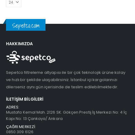
Datalogic QuickScan QD2590 2D Kablolu (Ayaklı)
5.00
5 üzerinden
5.00
5 üzerind
₺
4.173,00
₺
4.173,00
Sepetco.com
Sunlux XL-5500 CCD Barkod Okuyucu Usb
HAKKIMIZDA
4.50
5 üzerinden
4.50
5 üzerind
₺
929,00
₺
929,00
Sepetco filtreleme altyapısı ile bir çok teknolojik ürüne kolay
ve hızlı bir şekilde ulaşabilirsiniz. İstanbul içi kargolarınızı
dilerseniz aynı gün içerisinde de teslim edilebilmektedir.
İLETIŞIM BILGILERI
ADRES:
Mustafa Kemal Mah. 2126 SK. Gökçen Prestij İş Merkezi No: 4 İç
Kapı No: 13 Çankaya/ Ankara
ÇAĞRI MERKEZİ:
0850 309 6126