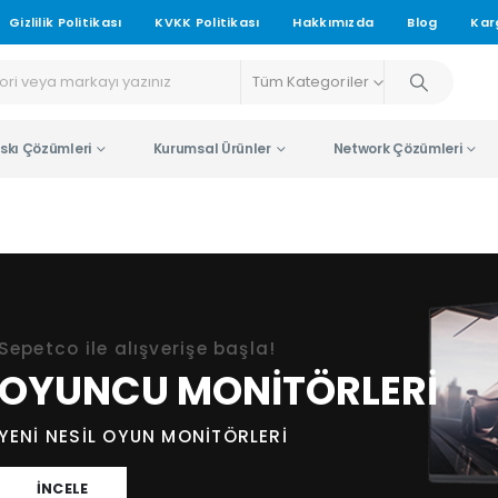
Gizlilik Politikası
KVKK Politikası
Hakkımızda
Blog
Kar
Tüm Kategoriler
skı Çözümleri
Kurumsal Ürünler
Network Çözümleri
Sepetco ile alışverişe başla!
OYUNCU MONİTÖRLERİ
YENİ NESİL OYUN MONİTÖRLERİ
İNCELE