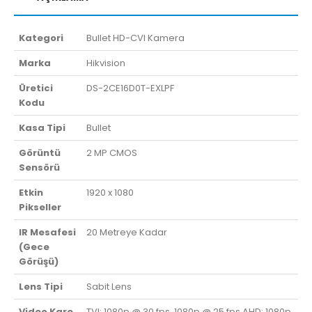
Kategori
Bullet HD-CVI Kamera
Marka
Hikvision
Üretici
DS-2CE16D0T-EXLPF
Kodu
Kasa Tipi
Bullet
Görüntü
2 MP CMOS
Sensörü
Etkin
1920 x 1080
Pikseller
IR Mesafesi
20 Metreye Kadar
(Gece
Görüşü)
Lens Tipi
Sabit Lens
Video Kare
TVI: 1080p @ 30 fps, 1080p @ 25 fps AHD: 1080p