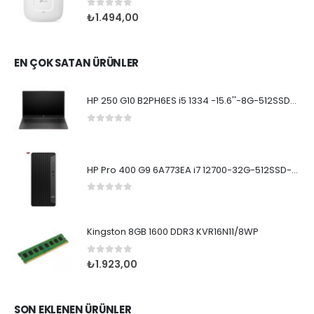
0
5 üzerinden
₺
1.494,00
EN ÇOK SATAN ÜRÜNLER
HP 250 G10 B2PH6ES i5 1334 -15.6''-8G-512SSD-Dos
0
5 üzerinden
HP Pro 400 G9 6A773EA i7 12700-32G-512SSD-W11Pro
0
5 üzerinden
Kingston 8GB 1600 DDR3 KVR16N11/8WP
0
5 üzerinden
₺
1.923,00
SON EKLENEN ÜRÜNLER