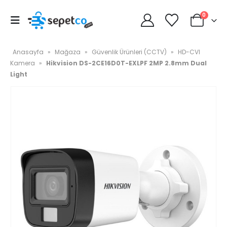
0
Anasayfa
»
Mağaza
»
Güvenlik Ürünleri (CCTV)
»
HD-CVI
Kamera
»
Hikvision DS-2CE16D0T-EXLPF 2MP 2.8mm Dual
Light