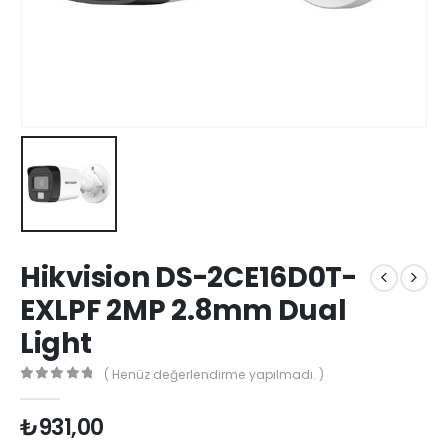
Hikvision DS-2CE16D0T-
EXLPF 2MP 2.8mm Dual
Light
( Henüz değerlendirme yapılmadı. )
0
5 üzerinden
₺
931,00