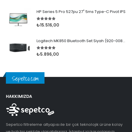
HP Series 5 Pro 527pu 27" 5ms Type-C Pivot IPS
5.00
5 üzerinden
₺
15.516,00
Logitech MK850 Bluetooth Set Siyah (920-008230)
5.00
5 üzerinden
₺
5.896,00
Sepetco.com
HAKKIMIZDA
Sepetco filtreleme altyapısı ile bir çok teknolojik ürüne kolay
ve hızlı bir şekilde ulaşabilirsiniz. İstanbul içi kargolarınızı