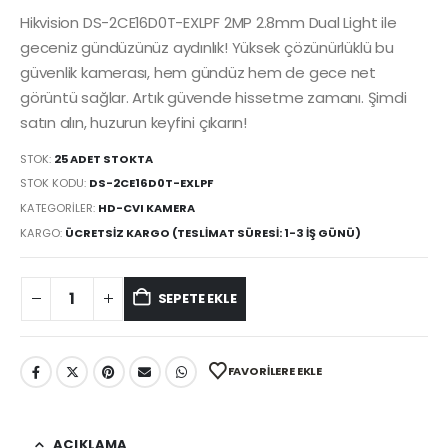
Hikvision DS-2CE16D0T-EXLPF 2MP 2.8mm Dual Light ile
geceniz gündüzünüz aydınlık! Yüksek çözünürlüklü bu
güvenlik kamerası, hem gündüz hem de gece net
görüntü sağlar. Artık güvende hissetme zamanı. Şimdi
satın alın, huzurun keyfini çıkarın!
STOK:
25 ADET STOKTA
STOK KODU:
DS-2CE16D0T-EXLPF
KATEGORILER:
HD-CVI KAMERA
KARGO:
ÜCRETSIZ KARGO (TESLIMAT SÜRESI: 1-3 İŞ GÜNÜ)
SEPETE EKLE
FAVORILERE EKLE
AÇIKLAMA