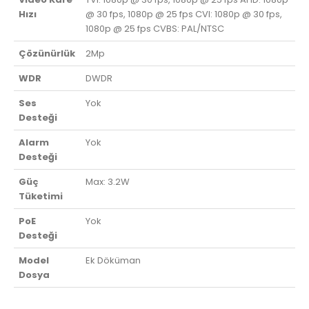
Hızı
@ 30 fps, 1080p @ 25 fps CVI: 1080p @ 30 fps,
1080p @ 25 fps CVBS: PAL/NTSC
Çözünürlük
2Mp
WDR
DWDR
Ses
Yok
Desteği
Alarm
Yok
Desteği
Güç
Max: 3.2W
Tüketimi
PoE
Yok
Desteği
Model
Ek Döküman
Dosya