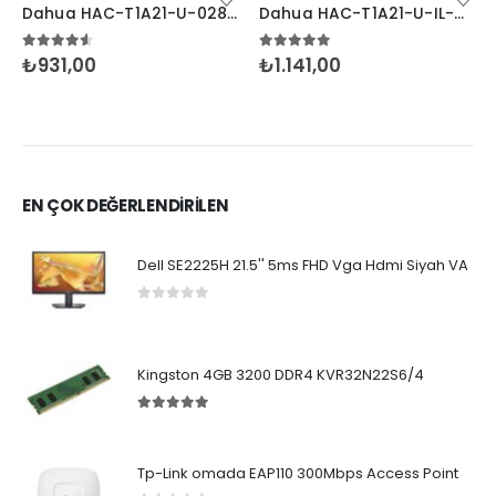
Dahua HAC-T1A21-U-0280B 2MP Dome HDCVI Kamera
Dahua HAC-T1A21-U-IL-A 2MP FullColor Sesli Dome
4.50
5 üzerinden
5.00
5 üzerinden
₺
931,00
₺
1.141,00
EN ÇOK DEĞERLENDİRİLEN
Dell SE2225H 21.5'' 5ms FHD Vga Hdmi Siyah VA
0
5 üzerinden
Kingston 4GB 3200 DDR4 KVR32N22S6/4
5.00
5 üzerinden
Tp-Link omada EAP110 300Mbps Access Point