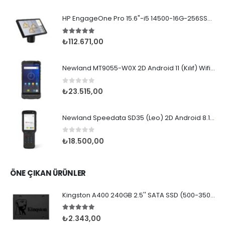
HP EngageOne Pro 15.6"-i5 14500-16G-256SSD-OST W11
5.00
5 üzerinden
₺
112.671,00
Newland MT9055-W0X 2D Android 11 (Kılıf) Wifi BT
0
5 üzerinden
₺
23.515,00
Newland Speedata SD35 (Leo) 2D Android 8.1 Wifi BT
0
5 üzerinden
₺
18.500,00
ÖNE ÇIKAN ÜRÜNLER
Kingston A400 240GB 2.5'' SATA SSD (500-350MB/s)
5.00
5 üzerinden
₺
2.343,00