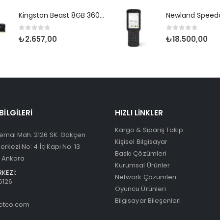
Kingston Beast 8GB 3600 DDR4 (KF436C17BB/8TR)
0
5 üzerinden
0
5 üzerinden
₺
2.657,00
₺
18.500,00
 BILGILERI
HIZLI LINKLER
Kargo & Sipariş Takip
emal Mah. 2126 SK. Gökçen
Kişisel Bilgisayar
Merkezi No: 4 İç Kapı No: 13
Baskı Çözümleri
 Ankara
Kurumsal Ürünler
KEZİ:
Network Çözümleri
6126
Oyuncu Ürünleri
Bilgisayar Bileşenleri
etco.com