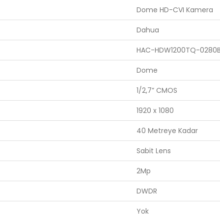
Dome HD-CVI Kamera
Dahua
HAC-HDW1200TQ-0280
Dome
1/2,7” CMOS
1920 x 1080
40 Metreye Kadar
Sabit Lens
2Mp
DWDR
Yok