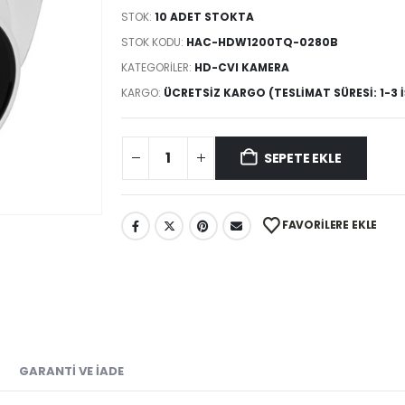
STOK:
10 ADET STOKTA
STOK KODU:
HAC-HDW1200TQ-0280B
KATEGORILER:
HD-CVI KAMERA
KARGO:
ÜCRETSIZ KARGO (TESLIMAT SÜRESI: 1-3 
SEPETE EKLE
FAVORILERE EKLE
GARANTI VE İADE