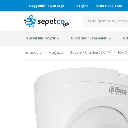
Hoşgeldin Ziyaretçi
İletişim
İade Politikası
Kişisel Bilgisayar
Bilgisayar Bileşenleri
Ba
Anasayfa
»
Mağaza
»
Güvenlik Ürünleri (CCTV)
»
HD-C