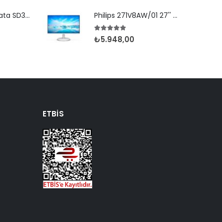
Newland Speedata SD35 (Leo) 2D Android 8.1 Wifi BT
Philips 271V8AW/01 27'' 4ms FHD 75Hz MM Beyaz IPS
5.00
5 üzerinden
₺
5.948,00
ETBIS