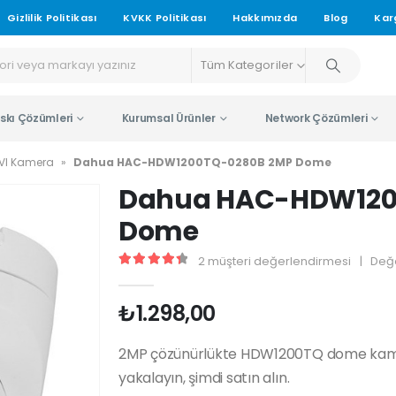
Gizlilik Politikası
KVKK Politikası
Hakkımızda
Blog
Kar
Tüm Kategoriler
skı Çözümleri
Kurumsal Ürünler
Network Çözümleri
VI Kamera
»
Dahua HAC-HDW1200TQ-0280B 2MP Dome
Dahua HAC-HDW120
Dome
2
müşteri değerlendirmesi
|
Değ
4.50
5 üzerinden
₺
1.298,00
2MP çözünürlükte HDW1200TQ dome kamera 
yakalayın, şimdi satın alın.