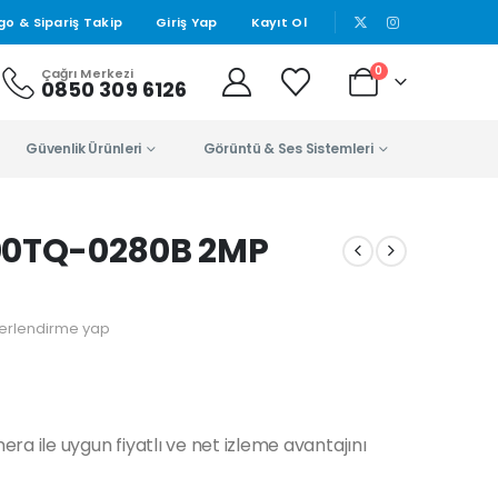
|
go & Sipariş Takip
Giriş Yap
Kayıt Ol
0
Çağrı Merkezi
0850 309 6126
Güvenlik Ürünleri
Görüntü & Ses Sistemleri
0TQ-0280B 2MP
erlendirme yap
ile uygun fiyatlı ve net izleme avantajını