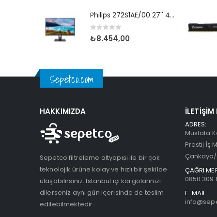
Philips 272S1AE/00 27'' 4ms MM Dvi-D Hdmi Dp IPS
0
5 üzerinden
₺
8.454,00
Sepetco.com
HAKKIMIZDA
İLETIŞIM
ADRES:
Mustafa K
Prestij İş 
Çankaya/
Sepetco filtreleme altyapısı ile bir çok
teknolojik ürüne kolay ve hızlı bir şekilde
ÇAĞRI MER
0850 309 
ulaşabilirsiniz. İstanbul içi kargolarınızı
dilerseniz aynı gün içerisinde de teslim
E-MAİL:
info@sep
edilebilmektedir.