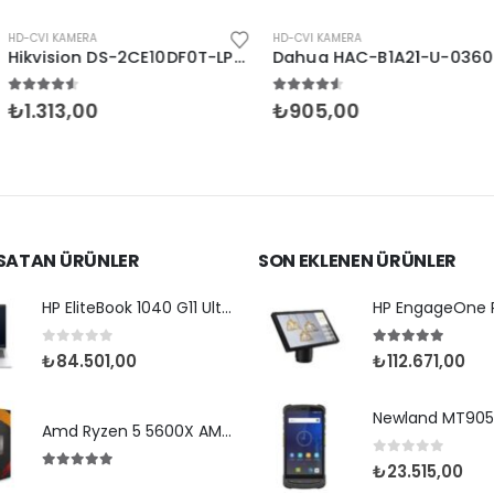
HD-CVI KAMERA
HD-CVI KAMERA
Hikvision DS-2CE10DF0T-LPFS 2MP 2.8mm Colorvu
Dahua HAC-B1A21-U-0360B 2MP Bullet HDCVI Kamera
n
4.50
5 üzerinden
4.50
5 üzeri
₺
905,00
₺
1.114,00
 SATAN ÜRÜNLER
SON EKLENEN ÜRÜNLER
HP EliteBook 1040 G11 Ultra7 155H-14-32G-1TBSD-WPr
0
5 üzerinden
5.00
5 üzerin
₺
84.501,00
₺
112.671,00
Amd Ryzen 5 5600X AM4Pin 65W Fanlı (Box)
0
5 üzerinden
₺
23.515,00
5.00
5 üzerinden