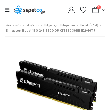
0
Anasayfa
»
Mağaza
»
Bilgisayar Bileşenleri
»
Bellek (RAM)
»
Kingston Beast 16G 2×8 5600 D5 KF556C36BBEK2-16TR