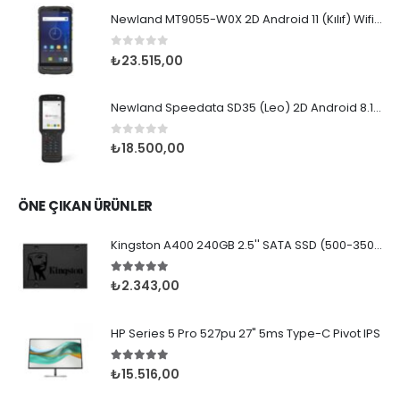
Newland MT9055-W0X 2D Android 11 (Kılıf) Wifi BT
0
5 üzerinden
₺
23.515,00
Newland Speedata SD35 (Leo) 2D Android 8.1 Wifi BT
0
5 üzerinden
₺
18.500,00
ÖNE ÇIKAN ÜRÜNLER
Kingston A400 240GB 2.5'' SATA SSD (500-350MB/s)
5.00
5 üzerinden
₺
2.343,00
HP Series 5 Pro 527pu 27" 5ms Type-C Pivot IPS
5.00
5 üzerinden
₺
15.516,00