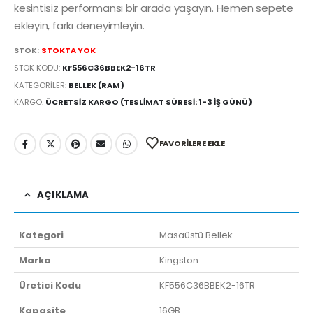
kesintisiz performansı bir arada yaşayın. Hemen sepete
ekleyin, farkı deneyimleyin.
STOK:
STOKTA YOK
STOK KODU:
KF556C36BBEK2-16TR
KATEGORILER:
BELLEK (RAM)
KARGO:
ÜCRETSIZ KARGO (TESLIMAT SÜRESI: 1-3 İŞ GÜNÜ)
FAVORILERE EKLE
AÇIKLAMA
Kategori
Masaüstü Bellek
Marka
Kingston
Üretici Kodu
KF556C36BBEK2-16TR
Kapasite
16GB