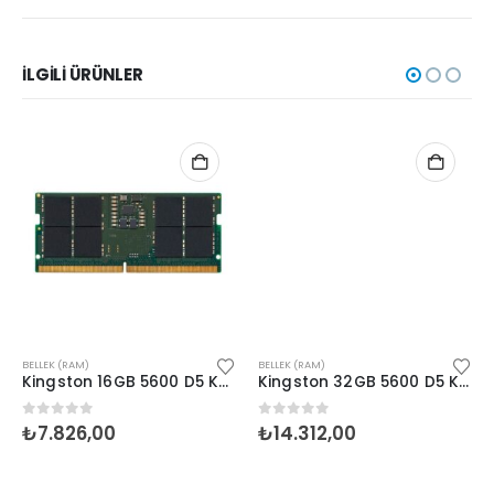
İLGILI ÜRÜNLER
BELLEK (RAM)
BELLEK (RAM)
Kingston 16GB 5600 D5 KVR56S46BS8-16 (NB)
Kingston 32GB 5600 D5 KVR56S46BD8-32 (NB)
0
5 üzerinden
0
5 üzerinden
₺
7.826,00
₺
14.312,00