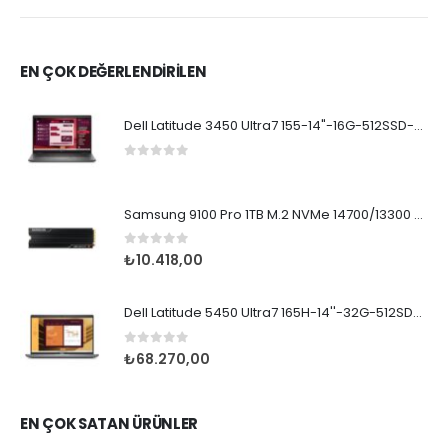
EN ÇOK DEĞERLENDİRİLEN
Dell Latitude 3450 Ultra7 155-14"-16G-512SSD-Dos
0
5 üzerinden
Samsung 9100 Pro 1TB M.2 NVMe 14700/13300 Soğutucu
0
5 üzerinden
₺
10.418,00
Dell Latitude 5450 Ultra7 165H-14''-32G-512SD-WPr
0
5 üzerinden
₺
68.270,00
EN ÇOK SATAN ÜRÜNLER