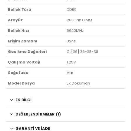
Bellek Türü
DDR5
Arayüz
288-Pin DIMM
Bellek Hızı
5600MHz
Erişim Zamanı
32ns
Gecikme Değerleri
CL[36] 36-38-38
Çalışma Voltajı
1.25V
Soğutucu
Var
Model Dosya
Ek Döküman
EK BILGI
DEĞERLENDIRMELER (1)
GARANTI VE İADE