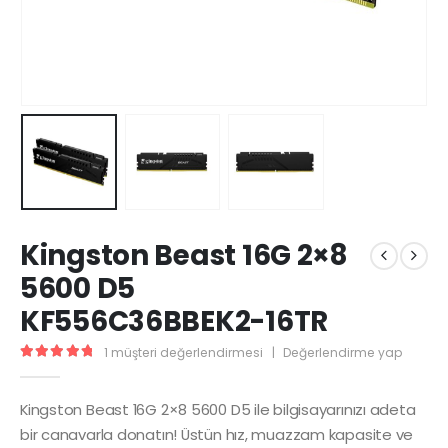
Kingston Beast 16G 2×8
5600 D5
KF556C36BBEK2-16TR
1
müşteri değerlendirmesi
|
Değerlendirme yap
5.00
5 üzerinden
Kingston Beast 16G 2×8 5600 D5 ile bilgisayarınızı adeta
bir canavarla donatın! Üstün hız, muazzam kapasite ve