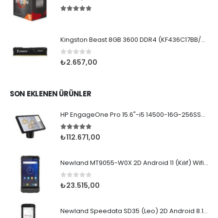
5.00
5 üzerinden
Kingston Beast 8GB 3600 DDR4 (KF436C17BB/8TR)
0
5 üzerinden
₺
2.657,00
SON EKLENEN ÜRÜNLER
HP EngageOne Pro 15.6"-i5 14500-16G-256SSD-OST W11
5.00
5 üzerinden
₺
112.671,00
Newland MT9055-W0X 2D Android 11 (Kılıf) Wifi BT
0
5 üzerinden
₺
23.515,00
Newland Speedata SD35 (Leo) 2D Android 8.1 Wifi BT