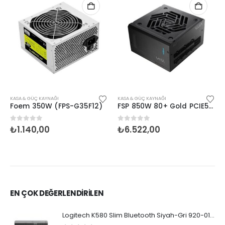
KASA & GÜÇ KAYNAĞI
KASA & GÜÇ KAYNAĞI
Foem 350W (FPS-G35F12)
FSP 850W 80+ Gold PCIE5 (Vita GM 850W)
0
5 üzerinden
0
5 üzerinden
₺
1.140,00
₺
6.522,00
EN ÇOK DEĞERLENDİRİLEN
Logitech K580 Slim Bluetooth Siyah-Gri 920-010624