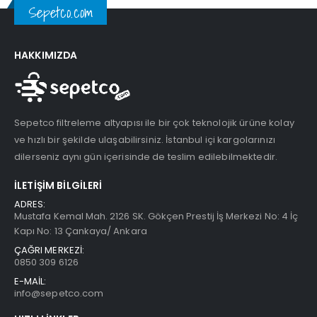
Sepetco.com
HAKKIMIZDA
Sepetco filtreleme altyapısı ile bir çok teknolojik ürüne kolay
ve hızlı bir şekilde ulaşabilirsiniz. İstanbul içi kargolarınızı
dilerseniz aynı gün içerisinde de teslim edilebilmektedir.
İLETIŞIM BILGILERI
ADRES:
Mustafa Kemal Mah. 2126 SK. Gökçen Prestij İş Merkezi No: 4 İç
Kapı No: 13 Çankaya/ Ankara
ÇAĞRI MERKEZİ:
0850 309 6126
E-MAİL:
info@sepetco.com