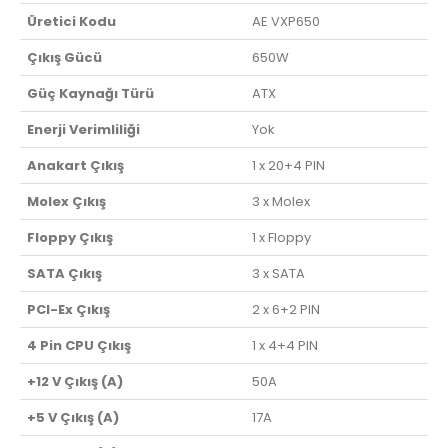
Üretici Kodu
AE VXP650
Çıkış Gücü
650W
Güç Kaynağı Türü
ATX
Enerji Verimliliği
Yok
Anakart Çıkış
1 x 20+4 PIN
Molex Çıkış
3 x Molex
Floppy Çıkış
1 x Floppy
SATA Çıkış
3 x SATA
PCI-Ex Çıkış
2 x 6+2 PIN
4 Pin CPU Çıkış
1 x 4+4 PIN
+12 V Çıkış (A)
50A
+5 V Çıkış (A)
17A