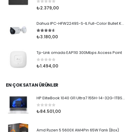
0
5 üzerinden
₺
2.379,00
Dahua IPC-HFW2249S-S-IL Full-Color Bullet Kamera
4.50
5 üzerinden
₺
3.180,00
Tp-Link omada EAP110 300Mbps Access Point
0
5 üzerinden
₺
1.494,00
EN ÇOK SATAN ÜRÜNLER
HP EliteBook 1040 G11 Ultra7 155H-14-32G-1TBSD-WPr
0
5 üzerinden
₺
84.501,00
Amd Ryzen 5 5600X AM4Pin 65W Fanlı (Box)