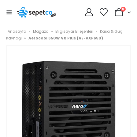
0
Anasayfa
»
Mağaza
»
Bilgisayar Bileşenleri
»
Kasa & Güç
Kaynağı
»
Aerocool 650W VX Plus (AE-VXP650)