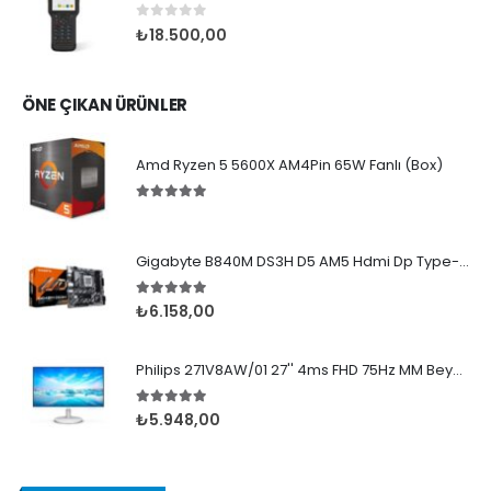
0
5 üzerinden
₺
18.500,00
ÖNE ÇIKAN ÜRÜNLER
Amd Ryzen 5 5600X AM4Pin 65W Fanlı (Box)
5.00
5 üzerinden
Gigabyte B840M DS3H D5 AM5 Hdmi Dp Type-C
5.00
5 üzerinden
₺
6.158,00
Philips 271V8AW/01 27'' 4ms FHD 75Hz MM Beyaz IPS
5.00
5 üzerinden
₺
5.948,00