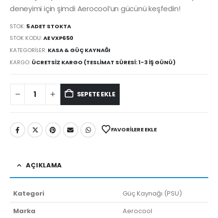
deneyimi için şimdi Aerocool’un gücünü keşfedin!
STOK:
5 ADET STOKTA
STOK KODU:
AE VXP650
KATEGORILER:
KASA & GÜÇ KAYNAĞI
KARGO:
ÜCRETSIZ KARGO (TESLIMAT SÜRESI: 1-3 İŞ GÜNÜ)
SEPETE EKLE
FAVORILERE EKLE
AÇIKLAMA
Kategori
Güç Kaynağı (PSU)
Marka
Aerocool