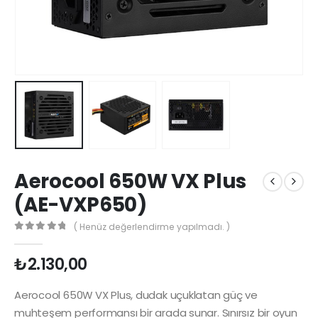
Aerocool 650W VX Plus
(AE-VXP650)
( Henüz değerlendirme yapılmadı. )
0
5 üzerinden
₺
2.130,00
Aerocool 650W VX Plus, dudak uçuklatan güç ve
muhteşem performansı bir arada sunar. Sınırsız bir oyun