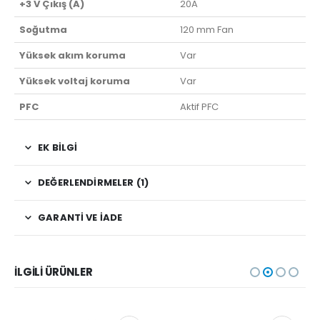
+3 V Çıkış (A)
20A
Soğutma
120 mm Fan
Yüksek akım koruma
Var
Yüksek voltaj koruma
Var
PFC
Aktif PFC
EK BILGI
DEĞERLENDIRMELER (1)
GARANTI VE İADE
İLGILI ÜRÜNLER