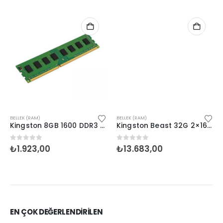
BELLEK (RAM)
BELLEK (RAM)
Kingston 8GB 1600 DDR3 KVR16N11/8WP
Kingston Beast 32G 2×16 5200 D5 KF552C36BBEK2-32TR
0
5 üzerinden
0
5 üzerinden
₺
1.923,00
₺
13.683,00
EN ÇOK DEĞERLENDİRİLEN