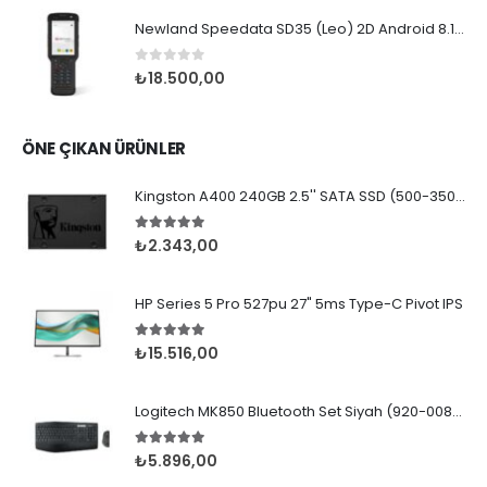
Newland Speedata SD35 (Leo) 2D Android 8.1 Wifi BT
0
5 üzerinden
₺
18.500,00
ÖNE ÇIKAN ÜRÜNLER
Kingston A400 240GB 2.5'' SATA SSD (500-350MB/s)
5.00
5 üzerinden
₺
2.343,00
HP Series 5 Pro 527pu 27" 5ms Type-C Pivot IPS
5.00
5 üzerinden
₺
15.516,00
Logitech MK850 Bluetooth Set Siyah (920-008230)
5.00
5 üzerinden
₺
5.896,00