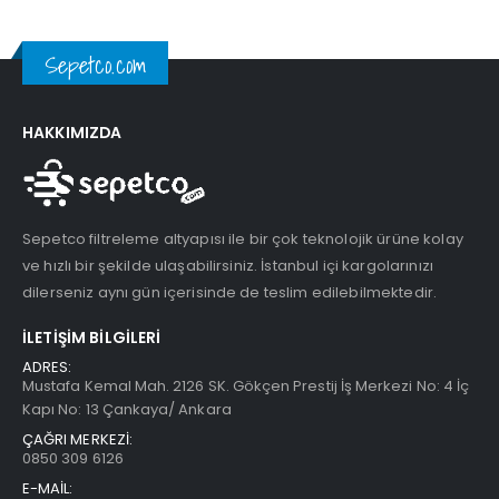
Sepetco.com
HAKKIMIZDA
Sepetco filtreleme altyapısı ile bir çok teknolojik ürüne kolay
ve hızlı bir şekilde ulaşabilirsiniz. İstanbul içi kargolarınızı
dilerseniz aynı gün içerisinde de teslim edilebilmektedir.
İLETIŞIM BILGILERI
ADRES:
Mustafa Kemal Mah. 2126 SK. Gökçen Prestij İş Merkezi No: 4 İç
Kapı No: 13 Çankaya/ Ankara
ÇAĞRI MERKEZİ:
0850 309 6126
E-MAİL: