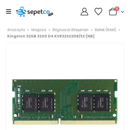
0
Anasayfa
»
Mağaza
»
Bilgisayar Bileşenleri
»
Bellek (RAM)
»
Kingston 32GB 3200 D4 KVR32S22D8/32 (NB)