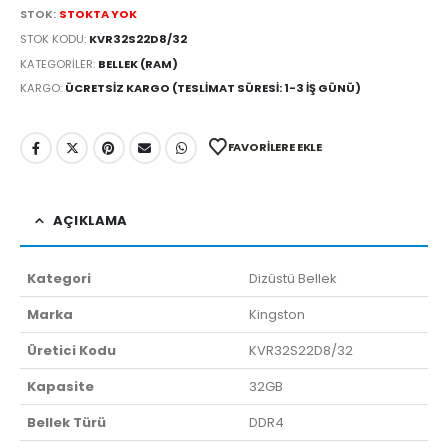
STOK:
STOKTA YOK
STOK KODU:
KVR32S22D8/32
KATEGORILER:
BELLEK (RAM)
KARGO:
ÜCRETSIZ KARGO (TESLIMAT SÜRESI: 1-3 İŞ GÜNÜ)
FAVORILERE EKLE
AÇIKLAMA
Kategori
Dizüstü Bellek
Marka
Kingston
Üretici Kodu
KVR32S22D8/32
Kapasite
32GB
Bellek Türü
DDR4