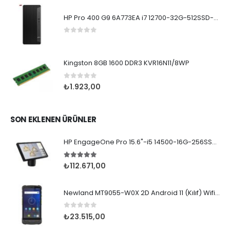
HP Pro 400 G9 6A773EA i7 12700-32G-512SSD-W11Pro
0
5 üzerinden
Kingston 8GB 1600 DDR3 KVR16N11/8WP
0
5 üzerinden
₺
1.923,00
SON EKLENEN ÜRÜNLER
HP EngageOne Pro 15.6"-i5 14500-16G-256SSD-OST W11
5.00
5 üzerinden
₺
112.671,00
Newland MT9055-W0X 2D Android 11 (Kılıf) Wifi BT
0
5 üzerinden
₺
23.515,00