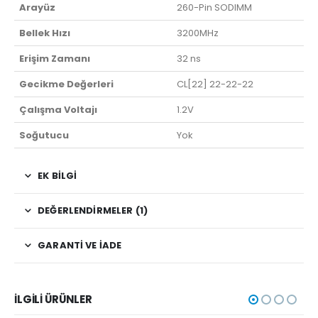
Arayüz
260-Pin SODIMM
Bellek Hızı
3200MHz
Erişim Zamanı
32 ns
Gecikme Değerleri
CL[22] 22-22-22
Çalışma Voltajı
1.2V
Soğutucu
Yok
EK BILGI
DEĞERLENDIRMELER (1)
GARANTI VE İADE
İLGILI ÜRÜNLER