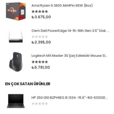
Amd Ryzen 5 3600 AM4Pin 65W (Box)
5.00
5 üzerinden
₺
3.675,00
Oem Dell PowerEdge 14-15-16th Gen 3.5'' Disk Kızağ
0
5 üzerinden
₺
2.395,00
Logitech MX Master 3S Şarj Edilebilir Mouse Siyah
5.00
5 üzerinden
₺
5.791,00
EN ÇOK SATAN ÜRÜNLER
HP 250 G10 B2PH6ES i5 1334 -15.6''-8G-512SSD-Dos
0
5 üzerinden