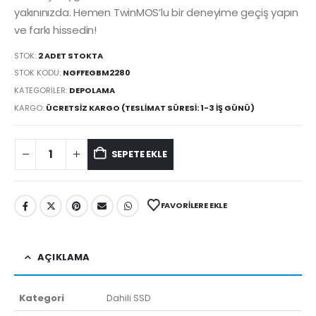
yakınınızda. Hemen TwinMOS’lu bir deneyime geçiş yapın
ve farkı hissedin!
STOK:
2 ADET STOKTA
STOK KODU:
NGFFEGBM2280
KATEGORILER:
DEPOLAMA
KARGO:
ÜCRETSIZ KARGO (TESLIMAT SÜRESI: 1-3 İŞ GÜNÜ)
SEPETE EKLE
FAVORILERE EKLE
AÇIKLAMA
Kategori
Dahili SSD