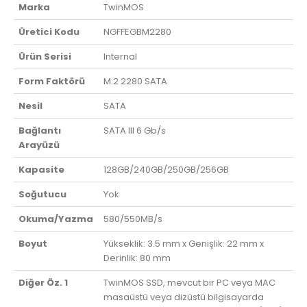
Marka
TwinMOS
Üretici Kodu
NGFFEGBM2280
Ürün Serisi
Internal
Form Faktörü
M.2 2280 SATA
Nesil
SATA
Bağlantı
SATA III 6 Gb/s
Arayüzü
Kapasite
128GB/240GB/250GB/256GB
Soğutucu
Yok
Okuma/Yazma
580/550MB/s
Boyut
Yükseklik: 3.5 mm x Genişlik: 22 mm x
Derinlik: 80 mm
Diğer Öz. 1
TwinMOS SSD, mevcut bir PC veya MAC
masaüstü veya dizüstü bilgisayarda