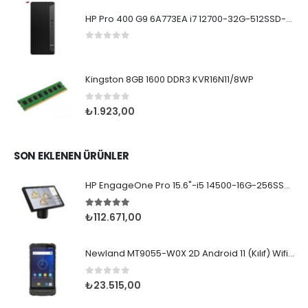
HP Pro 400 G9 6A773EA i7 12700-32G-512SSD-W11Pro
0
5 üzerinden
Kingston 8GB 1600 DDR3 KVR16N11/8WP
0
5 üzerinden
₺
1.923,00
SON EKLENEN ÜRÜNLER
HP EngageOne Pro 15.6"-i5 14500-16G-256SSD-OST W11
5.00
5 üzerinden
₺
112.671,00
Newland MT9055-W0X 2D Android 11 (Kılıf) Wifi BT
0
5 üzerinden
₺
23.515,00