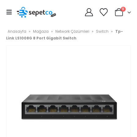
0
Anasayfa
»
Mağaza
»
Network Çözümleri
»
Switch
»
Tp-
Link LS1008G 8 Port Gigabit Switch