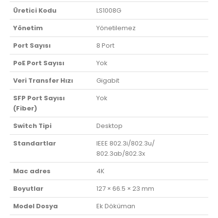
Üretici Kodu
LS1008G
Yönetim
Yönetilemez
Port Sayısı
8 Port
PoE Port Sayısı
Yok
Veri Transfer Hızı
Gigabit
SFP Port Sayısı
Yok
(Fiber)
Switch Tipi
Desktop
Standartlar
IEEE 802.3i/802.3u/
802.3ab/802.3x
Mac adres
4K
Boyutlar
127 × 66.5 × 23 mm
Model Dosya
Ek Döküman