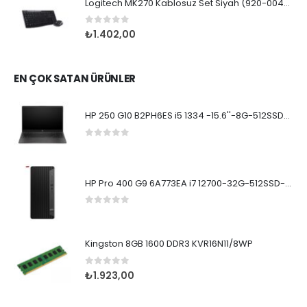
Logitech MK270 Kablosuz Set Siyah (920-004525)
0
5 üzerinden
₺
1.402,00
EN ÇOK SATAN ÜRÜNLER
HP 250 G10 B2PH6ES i5 1334 -15.6''-8G-512SSD-Dos
0
5 üzerinden
HP Pro 400 G9 6A773EA i7 12700-32G-512SSD-W11Pro
0
5 üzerinden
Kingston 8GB 1600 DDR3 KVR16N11/8WP
0
5 üzerinden
₺
1.923,00