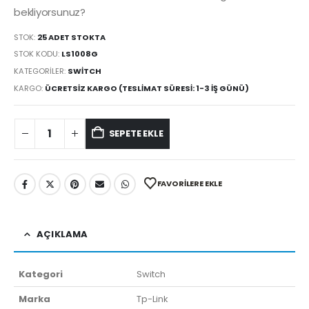
bekliyorsunuz?
STOK:
25 ADET STOKTA
STOK KODU:
LS1008G
KATEGORILER:
SWITCH
KARGO:
ÜCRETSIZ KARGO (TESLIMAT SÜRESI: 1-3 İŞ GÜNÜ)
SEPETE EKLE
FAVORILERE EKLE
AÇIKLAMA
Kategori
Switch
Marka
Tp-Link