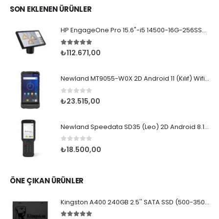
SON EKLENEN ÜRÜNLER
HP EngageOne Pro 15.6"-i5 14500-16G-256SSD-OST W11
5.00
5 üzerinden
₺
112.671,00
Newland MT9055-W0X 2D Android 11 (Kılıf) Wifi BT
0
5 üzerinden
₺
23.515,00
Newland Speedata SD35 (Leo) 2D Android 8.1 Wifi BT
0
5 üzerinden
₺
18.500,00
ÖNE ÇIKAN ÜRÜNLER
Kingston A400 240GB 2.5'' SATA SSD (500-350MB/s)