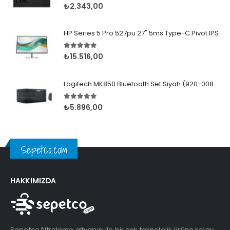
5.00
5 üzerinden
₺
2.343,00
HP Series 5 Pro 527pu 27" 5ms Type-C Pivot IPS
5.00
5 üzerinden
₺
15.516,00
Logitech MK850 Bluetooth Set Siyah (920-008230)
5.00
5 üzerinden
₺
5.896,00
Sepetco.com
HAKKIMIZDA
Sepetco filtreleme altyapısı ile bir çok teknolojik ürüne kolay