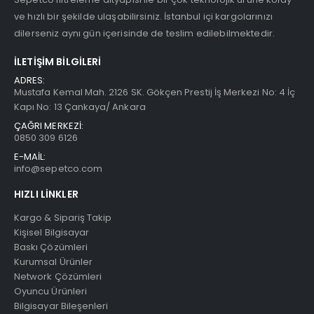
ve hızlı bir şekilde ulaşabilirsiniz. İstanbul içi kargolarınızı
dilerseniz aynı gün içerisinde de teslim edilebilmektedir.
İLETIŞIM BILGILERI
ADRES:
Mustafa Kemal Mah. 2126 SK. Gökçen Prestij İş Merkezi No: 4 İç
Kapı No: 13 Çankaya/ Ankara
ÇAĞRI MERKEZİ:
0850 309 6126
E-MAİL:
info@sepetco.com
HIZLI LINKLER
Kargo & Sipariş Takip
Kişisel Bilgisayar
Baskı Çözümleri
Kurumsal Ürünler
Network Çözümleri
Oyuncu Ürünleri
Bilgisayar Bileşenleri