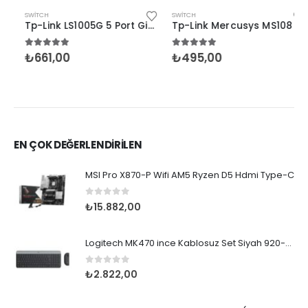
SWITCH
SWITCH
Tp-Link LS1005G 5 Port Gigabit Switch
Tp-Link Mercusys MS108 8 Port 10/100 Mbps Switch
5.00
5 üzerinden
5.00
5 üzerinden
₺
661,00
₺
495,00
EN ÇOK DEĞERLENDİRİLEN
MSI Pro X870-P Wifi AM5 Ryzen D5 Hdmi Type-C
0
5 üzerinden
₺
15.882,00
Logitech MK470 ince Kablosuz Set Siyah 920-009435
0
5 üzerinden
₺
2.822,00