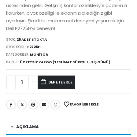
üstesinden gelin. Gelişmiş konfor özellikleriyle gözlerinizi
korurken, pivot özelliği ile ekranınızı dilediğiniz gibi
ayarlayın. Şimdi bu mükemmel deneyimi yaşamak için
Dell P2725H’yi deneyin!
STOK:
25 ADET STOKTA
STOK KODU:
P2725H
KATEGORILER:
MONITÖR
KARGO:
ÜCRETSIZ KARGO (TESLIMAT SÜRESI: 1-3 İŞ GÜNÜ)
SEPETE EKLE
FAVORILERE EKLE
AÇIKLAMA