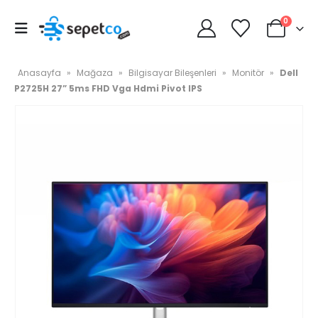
0
Anasayfa
»
Mağaza
»
Bilgisayar Bileşenleri
»
Monitör
»
Dell
P2725H 27” 5ms FHD Vga Hdmi Pivot IPS