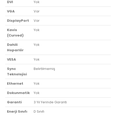
DVI
Yok
VGA
Var
DisplayPort
Var
Kavis
Yok
(Curved)
Dahili
Yok
Hoparlör
VESA
Yok
Sync
Belirtilmemiş
Teknolojisi
Ethernet
Yok
Dokunmatik
Yok
Garanti
3 Yıl Yerinde Garanti
Enerji Sınıfı
D Sınıfı