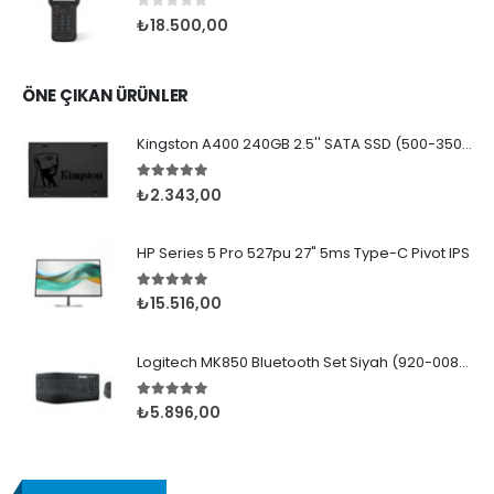
0
5 üzerinden
₺
18.500,00
ÖNE ÇIKAN ÜRÜNLER
Kingston A400 240GB 2.5'' SATA SSD (500-350MB/s)
5.00
5 üzerinden
₺
2.343,00
HP Series 5 Pro 527pu 27" 5ms Type-C Pivot IPS
5.00
5 üzerinden
₺
15.516,00
Logitech MK850 Bluetooth Set Siyah (920-008230)
5.00
5 üzerinden
₺
5.896,00