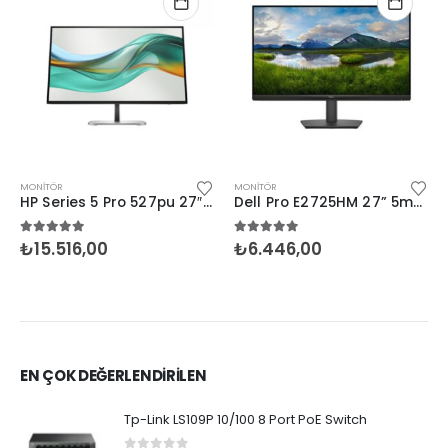
MONITÖR
MONITÖR
HP Series 5 Pro 527pu 27″ 5ms Type-C Pivot IPS
Dell Pro E2725HM 27” 5ms FHD Vga Hdmi Dp IPS
5.00
5 üzerinden
5.00
5 üzerinden
₺
15.516,00
₺
6.446,00
EN ÇOK DEĞERLENDİRİLEN
Tp-Link LS109P 10/100 8 Port PoE Switch