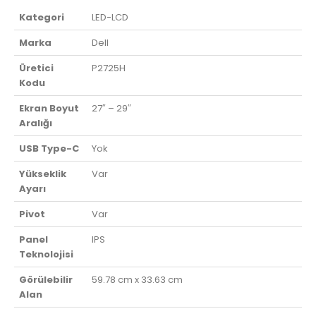
Kategori
LED-LCD
Marka
Dell
Üretici
P2725H
Kodu
Ekran Boyut
27″ – 29″
Aralığı
USB Type-C
Yok
Yükseklik
Var
Ayarı
Pivot
Var
Panel
IPS
Teknolojisi
Görülebilir
59.78 cm x 33.63 cm
Alan