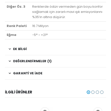
Diğer Öz. 3
Renklerde ödün vermeden gün boyu konfor
sağlamak için zararlı mavi ışık emisyonlarını
%35’in altına düşürür.
Renk Paleti
16.7 Milyon
Eğme
-5° ~ +21°
EK BILGI
DEĞERLENDIRMELER (1)
GARANTI VE İADE
İLGILI ÜRÜNLER