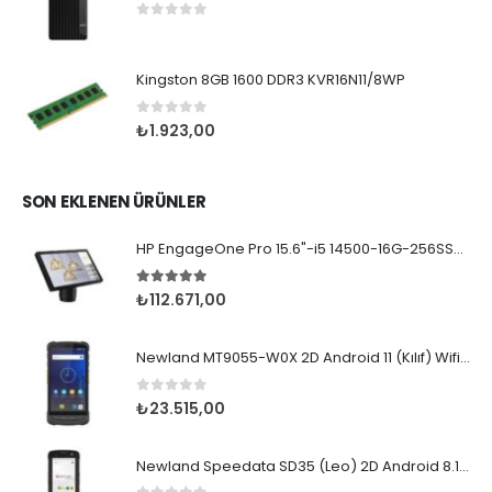
0
5 üzerinden
Kingston 8GB 1600 DDR3 KVR16N11/8WP
0
5 üzerinden
₺
1.923,00
SON EKLENEN ÜRÜNLER
HP EngageOne Pro 15.6"-i5 14500-16G-256SSD-OST W11
5.00
5 üzerinden
₺
112.671,00
Newland MT9055-W0X 2D Android 11 (Kılıf) Wifi BT
0
5 üzerinden
₺
23.515,00
Newland Speedata SD35 (Leo) 2D Android 8.1 Wifi BT