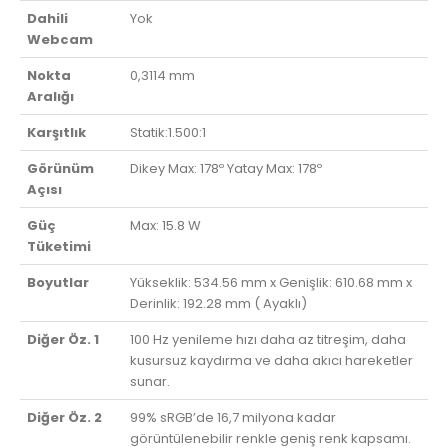
Dahili
Yok
Webcam
Nokta
0,3114 mm
Aralığı
Karşıtlık
Statik:1.500:1
Görünüm
Dikey Max: 178º Yatay Max: 178º
Açısı
Güç
Max: 15.8 W
Tüketimi
Boyutlar
Yükseklik: 534.56 mm x Genişlik: 610.68 mm x
Derinlik: 192.28 mm ( Ayaklı)
Diğer Öz. 1
100 Hz yenileme hızı daha az titreşim, daha
kusursuz kaydırma ve daha akıcı hareketler
sunar.
Diğer Öz. 2
99% sRGB’de 16,7 milyona kadar
görüntülenebilir renkle geniş renk kapsamı.