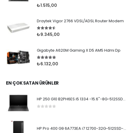
0
5 üzerinden
₺
1.515,00
Draytek Vigor 2766 VDSL/ADSL Router Modem
4.50
5 üzerinden
₺
9.345,00
Gigabyte A620M Gaming X D5 AM5 Hdmi Dp
5.00
5 üzerinden
₺
6.132,00
EN ÇOK SATAN ÜRÜNLER
HP 250 G10 B2PH6ES i5 1334 -15.6''-8G-512SSD-Dos
0
5 üzerinden
HP Pro 400 G9 6A773EA i7 12700-32G-512SSD-W11Pro