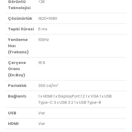
Görüntü
<2K
Teknolojisi
Çözünürlük
1920×1080
Tepki Süresi
5 ms
Yenileme
100Hz
Hızı
(Frekans)
Çerçeve
16:9
Oranı
(En:Boy)
Parlaklık
300 cd/m²
Bağlantı
1 x HDMI 1 x DisplayPort 1.2 1 x VGA 1 x USB
Type-C 3 x USB 3.2 1 x USB Type-B
USB
Var
HDMI
Var