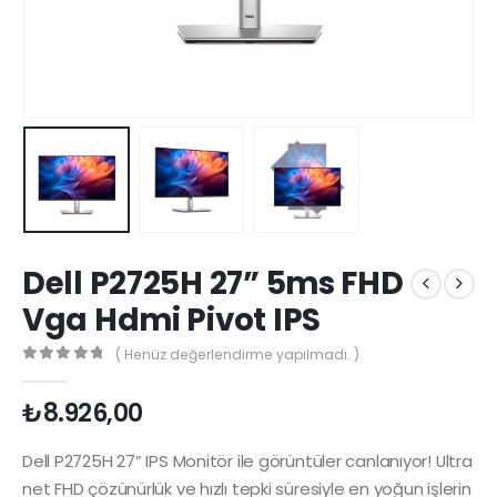
Dell P2725H 27” 5ms FHD
Vga Hdmi Pivot IPS
( Henüz değerlendirme yapılmadı. )
0
5 üzerinden
₺
8.926,00
Dell P2725H 27” IPS Monitör ile görüntüler canlanıyor! Ultra
net FHD çözünürlük ve hızlı tepki süresiyle en yoğun işlerin