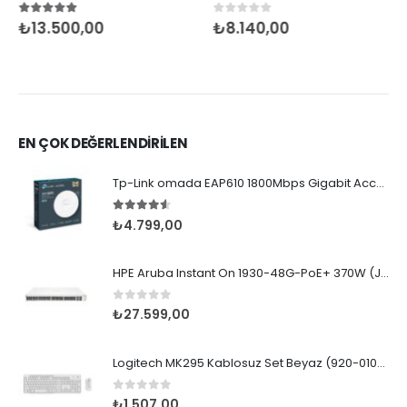
5.00
5 üzerinden
0
5 üzerinden
₺
13.500,00
₺
8.140,00
EN ÇOK DEĞERLENDİRİLEN
Tp-Link omada EAP610 1800Mbps Gigabit Access Point
4.50
5 üzerinden
₺
4.799,00
HPE Aruba Instant On 1930-48G-PoE+ 370W (JL686B)
0
5 üzerinden
₺
27.599,00
Logitech MK295 Kablosuz Set Beyaz (920-010089)
0
5 üzerinden
₺
1.507,00