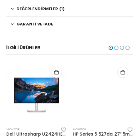
DEĞERLENDIRMELER (1)
GARANTI VE İADE
İLGILI ÜRÜNLER
MONITÖR
MONITÖR
Dell Ultrasharp U2424HE 23.8” 5m Type-C Pivot IPS
HP Series 5 527da 27″ 5ms MM Hdmi IPS (B11W6AT)