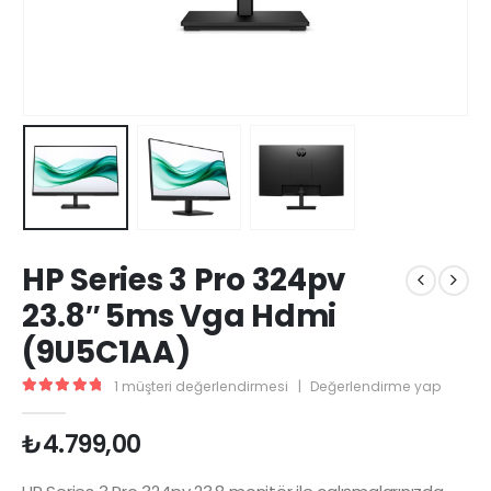
HP Series 3 Pro 324pv
23.8″ 5ms Vga Hdmi
(9U5C1AA)
1
müşteri değerlendirmesi
|
Değerlendirme yap
5.00
5 üzerinden
₺
4.799,00