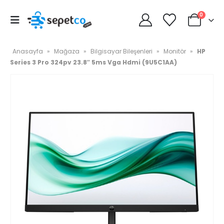
0
Anasayfa
»
Mağaza
»
Bilgisayar Bileşenleri
»
Monitör
»
HP
Series 3 Pro 324pv 23.8″ 5ms Vga Hdmi (9U5C1AA)