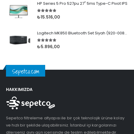
HP Series 5 Pro 527pu 27" 5ms Type-C Pivot IPS
5.00
5 üzerinden
₺
15.516,00
Logitech MK850 Bluetooth Set Siyah (920-008230)
5.00
5 üzerinden
₺
5.896,00
Sepetco.com
HAKKIMIZDA
Sepetco filtreleme altyapısı ile bir çok teknolojik ürüne kolay
ve hızlı bir şekilde ulaşabilirsiniz. İstanbul içi kargolarınızı
dilerseniz aynı gün içerisinde de teslim edilebilmektedir.