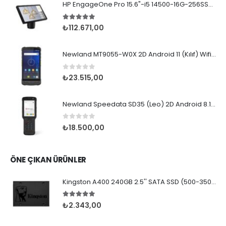
HP EngageOne Pro 15.6"-i5 14500-16G-256SSD-OST W11
5.00
5 üzerinden
₺
112.671,00
Newland MT9055-W0X 2D Android 11 (Kılıf) Wifi BT
0
5 üzerinden
₺
23.515,00
Newland Speedata SD35 (Leo) 2D Android 8.1 Wifi BT
0
5 üzerinden
₺
18.500,00
ÖNE ÇIKAN ÜRÜNLER
Kingston A400 240GB 2.5'' SATA SSD (500-350MB/s)
5.00
5 üzerinden
₺
2.343,00