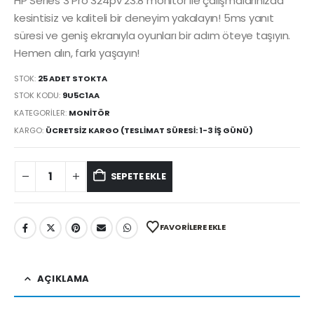
HP Series 3 Pro 324pv 23.8 monitör ile çalışmalarınızda
kesintisiz ve kaliteli bir deneyim yakalayın! 5ms yanıt
süresi ve geniş ekranıyla oyunları bir adım öteye taşıyın.
Hemen alın, farkı yaşayın!
STOK:
25 ADET STOKTA
STOK KODU:
9U5C1AA
KATEGORILER:
MONITÖR
KARGO:
ÜCRETSIZ KARGO (TESLIMAT SÜRESI: 1-3 İŞ GÜNÜ)
SEPETE EKLE
FAVORILERE EKLE
AÇIKLAMA