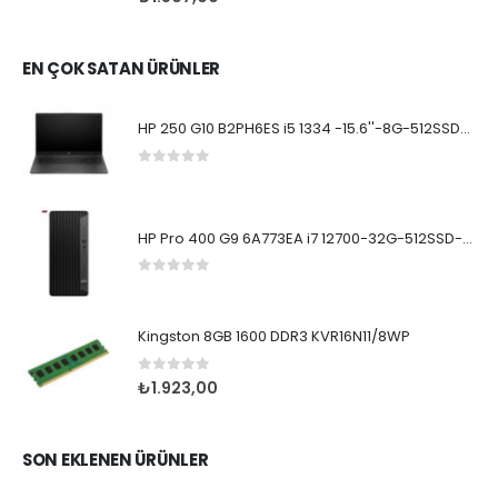
EN ÇOK SATAN ÜRÜNLER
HP 250 G10 B2PH6ES i5 1334 -15.6''-8G-512SSD-Dos
0
5 üzerinden
HP Pro 400 G9 6A773EA i7 12700-32G-512SSD-W11Pro
0
5 üzerinden
Kingston 8GB 1600 DDR3 KVR16N11/8WP
0
5 üzerinden
₺
1.923,00
SON EKLENEN ÜRÜNLER