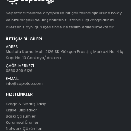
Sepetco filtreleme altyapısı ile bir çok teknolojik ürüne kolay
ve hızlı bir şekilde ulaşabilirsiniz. İstanbul içi kargolarınızı
dilerseniz aynı gün içerisinde de teslim edilebilmektedir.
İLETIŞIM BILGILERI
ADRES:
Mustafa Kemal Mah. 2126 SK. Gökçen Prestij İş Merkezi No: 4 İç
Kapı No: 13 Çankaya/ Ankara
ÇAĞRI MERKEZİ:
0850 309 6126
E-MAİL:
info@sepetco.com
HIZLI LINKLER
Kargo & Sipariş Takip
Kişisel Bilgisayar
Baskı Çözümleri
Kurumsal Ürünler
Network Çözümleri