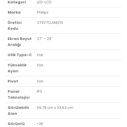
Kategori
LED-LCD
Marka
Philips
Üretici
273V7QJAB/01
Kodu
Ekran Boyut
27″ – 29″
Aralığı
USB Type-C
Yok
Yükseklik
Yok
Ayarı
Pivot
Yok
Panel
IPS
Teknolojisi
Görülebilir
59,78 cm x 33,63 cm
Alan
Görüntü
<2K