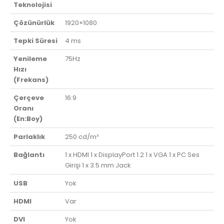
Teknolojisi
Çözünürlük
1920×1080
Tepki Süresi
4 ms
Yenileme
75Hz
Hızı
(Frekans)
Çerçeve
16:9
Oranı
(En:Boy)
Parlaklık
250 cd/m²
Bağlantı
1 x HDMI 1 x DisplayPort 1.2 1 x VGA 1 x PC Ses
Girişi 1 x 3.5 mm Jack
USB
Yok
HDMI
Var
DVI
Yok