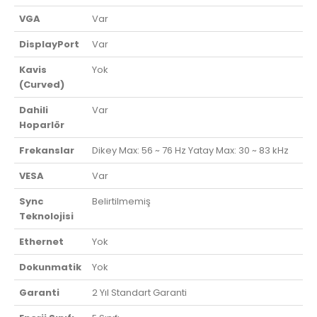
VGA
Var
DisplayPort
Var
Kavis
Yok
(Curved)
Dahili
Var
Hoparlör
Frekanslar
Dikey Max: 56 ~ 76 Hz Yatay Max: 30 ~ 83 kHz
VESA
Var
Sync
Belirtilmemiş
Teknolojisi
Ethernet
Yok
Dokunmatik
Yok
Garanti
2 Yıl Standart Garanti