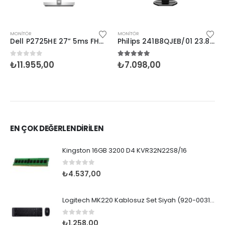
MONITÖR
MONITÖR
Dell P2725HE 27” 5ms FHD Hdmi Dp Type-C Pivot IPS
Philips 241B8QJEB/01 23.8” 5ms 75Hz FHD Pivot MM
0
5 üzerinden
5.00
5 üzerinden
₺
11.955,00
₺
7.098,00
EN ÇOK DEĞERLENDİRİLEN
Kingston 16GB 3200 D4 KVR32N22S8/16
0
5 üzerinden
₺
4.537,00
Logitech MK220 Kablosuz Set Siyah (920-003163)
0
5 üzerinden
₺
1.258,00