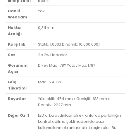
Enerji Sınıfı
E Sınıfı
Dahili
Yok
Webcam
Nokta
0,311 mm
Aralığı
Karşıtlık
Statik: 1.000:1 Dinamik: 10.000.000:1
Ses
2 x 2w Hoparlör
Görünüm
Dikey Max: 178° Yatay Max: 178°
Açısı
Güç
Max: 15.40 W
Tüketimi
Boyutlar
Yükseklik: 454 mm x Genişlik: 613 mm x
Derinlik: 2227 mm
Diğer Öz. 1
LED arka aydınlatmalı ekranlarda parlaklığın
kontrol edilme şekli nedeniyle bazı
kullanıcıların ekranlarında titreşim olur. Bu