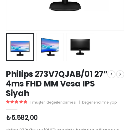
Philips 273V7QJAB/01 27”
4ms FHD MM Vesa IPS
Siyah
1
müşteri değerlendirmesi
|
Değerlendirme yap
5.00
5 üzerinden
₺
5.582,00