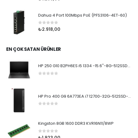
Dahua 4 Port 100Mbps PoE (PFS3106-4ET-60)
0
5 üzerinden
₺
2.918,00
EN ÇOK SATAN ÜRÜNLER
HP 250 G10 B2PH6ES i5 1334 -15.6''-8G-512SSD-Dos
0
5 üzerinden
HP Pro 400 G9 6A773EA i7 12700-32G-512SSD-W11Pro
0
5 üzerinden
Kingston 8GB 1600 DDR3 KVR16N11/8WP
0
5 üzerinden
₺
1.923,00