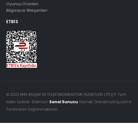
Oyuncu Ürünleri
Bilgisayar Bileşenleri
ETBIS
© 2022 MRS BİLİŞİM VE TELEKOMÜNİKASYON HİZMETLERİ LTD.ŞTİ. Tüm
Hakkı Saklıdır. Sitemizin
Sanal Sunucu
Hizmeti OnlineHosting.com.tr
Tarafından Sağlanmaktadır.