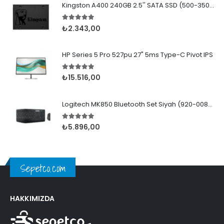
Kingston A400 240GB 2.5'' SATA SSD (500-350MB/s)
5.00
5 üzerinden
₺
2.343,00
HP Series 5 Pro 527pu 27" 5ms Type-C Pivot IPS
5.00
5 üzerinden
₺
15.516,00
Logitech MK850 Bluetooth Set Siyah (920-008230)
5.00
5 üzerinden
₺
5.896,00
Sepetco.com
HAKKIMIZDA