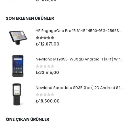
SON EKLENEN ÜRÜNLER
HP EngageOne Pro 15.6"-i5 14500-16G-256SSD-OST W11
5.00
5 üzerinden
₺
112.671,00
Newland MT9055-W0X 2D Android 11 (Kılıf) Wifi BT
0
5 üzerinden
₺
23.515,00
Newland Speedata SD35 (Leo) 2D Android 8.1 Wifi BT
0
5 üzerinden
₺
18.500,00
ÖNE ÇIKAN ÜRÜNLER