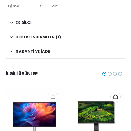
Eğme
-5° – +20°
EK BILGI
DEĞERLENDIRMELER (1)
GARANTI VE İADE
İLGILI ÜRÜNLER