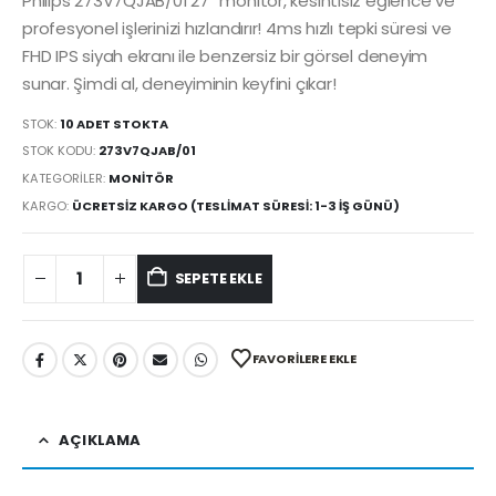
Philips 273V7QJAB/01 27” monitör, kesintisiz eğlence ve
profesyonel işlerinizi hızlandırır! 4ms hızlı tepki süresi ve
FHD IPS siyah ekranı ile benzersiz bir görsel deneyim
sunar. Şimdi al, deneyiminin keyfini çıkar!
STOK:
10 ADET STOKTA
STOK KODU:
273V7QJAB/01
KATEGORILER:
MONITÖR
KARGO:
ÜCRETSIZ KARGO (TESLIMAT SÜRESI: 1-3 İŞ GÜNÜ)
SEPETE EKLE
FAVORILERE EKLE
AÇIKLAMA