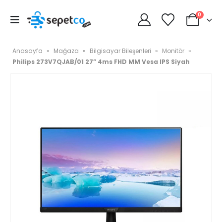
0
Anasayfa
»
Mağaza
»
Bilgisayar Bileşenleri
»
Monitör
»
Philips 273V7QJAB/01 27” 4ms FHD MM Vesa IPS Siyah