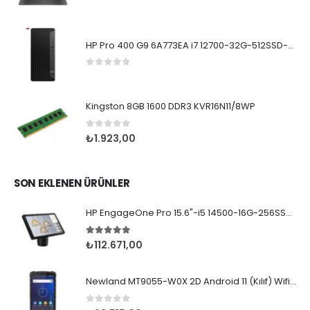
0
5 üzerinden
HP Pro 400 G9 6A773EA i7 12700-32G-512SSD-W11Pro
0
5 üzerinden
Kingston 8GB 1600 DDR3 KVR16N11/8WP
0
5 üzerinden
₺
1.923,00
SON EKLENEN ÜRÜNLER
HP EngageOne Pro 15.6"-i5 14500-16G-256SSD-OST W11
5.00
5 üzerinden
₺
112.671,00
Newland MT9055-W0X 2D Android 11 (Kılıf) Wifi BT
0
5 üzerinden