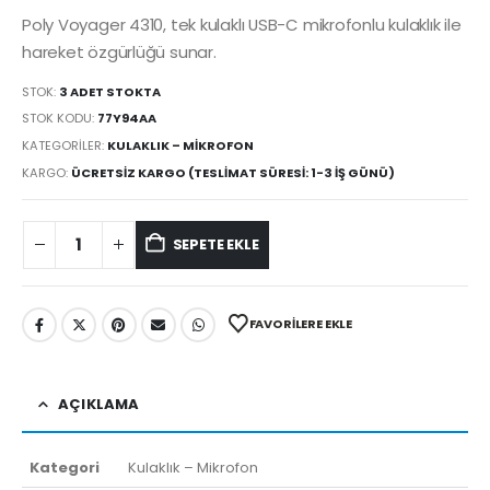
Poly Voyager 4310, tek kulaklı USB-C mikrofonlu kulaklık ile
hareket özgürlüğü sunar.
STOK:
3 ADET STOKTA
STOK KODU:
77Y94AA
KATEGORILER:
KULAKLIK – MIKROFON
KARGO:
ÜCRETSIZ KARGO (TESLIMAT SÜRESI: 1-3 İŞ GÜNÜ)
SEPETE EKLE
FAVORILERE EKLE
AÇIKLAMA
Kategori
Kulaklık – Mikrofon