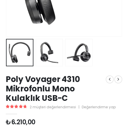
Poly Voyager 4310
Mikrofonlu Mono
Kulaklık USB-C
2
müşteri değerlendirmesi
|
Değerlendirme yap
5.00
5 üzerinden
₺
6.210,00