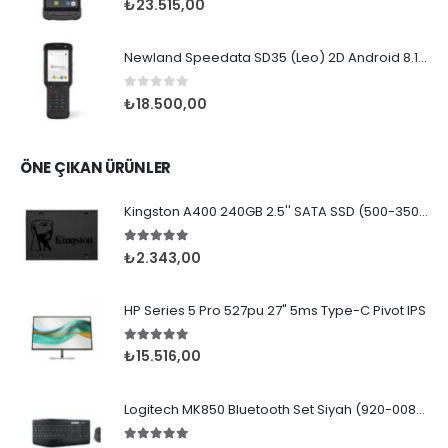
₺
23.515,00
Newland Speedata SD35 (Leo) 2D Android 8.1 Wifi BT
0
5 üzerinden
₺
18.500,00
ÖNE ÇIKAN ÜRÜNLER
Kingston A400 240GB 2.5'' SATA SSD (500-350MB/s)
5.00
5 üzerinden
₺
2.343,00
HP Series 5 Pro 527pu 27" 5ms Type-C Pivot IPS
5.00
5 üzerinden
₺
15.516,00
Logitech MK850 Bluetooth Set Siyah (920-008230)