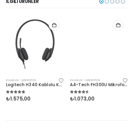
İLGILI ÜRÜNLER
KULAKLIK – MIKROFON
KULAKLIK – MIKROFON
Logitech H340 Kablolu Kulaklık 981-000475
A4-Tech FH300U Mikrofonlu USB Kulaklık
5.00
5 üzerinden
4.50
5 üzerinden
₺
1.575,00
₺
1.073,00