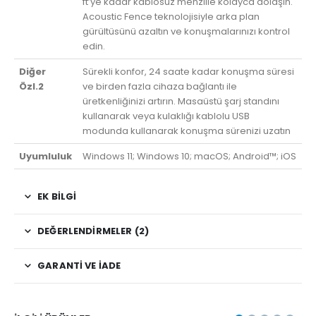
ft’ye kadar kablosuz menzille kolayca dolaşın.
Acoustic Fence teknolojisiyle arka plan
gürültüsünü azaltın ve konuşmalarınızı kontrol
edin.
Diğer
Sürekli konfor, 24 saate kadar konuşma süresi
Özl.2
ve birden fazla cihaza bağlantı ile
üretkenliğinizi artırın. Masaüstü şarj standını
kullanarak veya kulaklığı kablolu USB
modunda kullanarak konuşma sürenizi uzatın
Uyumluluk
Windows 11; Windows 10; macOS; Android™; iOS
EK BILGI
DEĞERLENDIRMELER (2)
GARANTI VE İADE