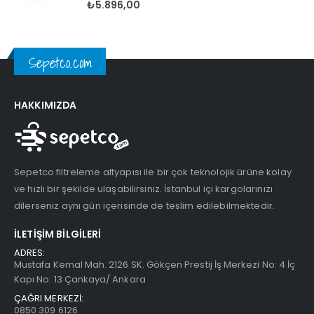
5.00
5 üzerinden
₺
5.896,00
Sepetco.com
HAKKIMIZDA
Sepetco filtreleme altyapısı ile bir çok teknolojik ürüne kolay
ve hızlı bir şekilde ulaşabilirsiniz. İstanbul içi kargolarınızı
dilerseniz aynı gün içerisinde de teslim edilebilmektedir.
İLETIŞIM BILGILERI
ADRES:
Mustafa Kemal Mah. 2126 SK. Gökçen Prestij İş Merkezi No: 4 İç
Kapı No: 13 Çankaya/ Ankara
ÇAĞRI MERKEZİ:
0850 309 6126