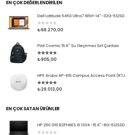
EN ÇOK DEĞERLENDİRİLEN
Dell Latitude 5450 Ultra7 165H-14''-32G-512SD-WPr
0
5 üzerinden
₺
68.270,00
PLM Cosmic 15.6'' Su Geçirmez Sırt Çantası
5.00
5 üzerinden
₺
905,00
HPE Aruba AP-615 Campus Access Point (R7J49A)
5.00
5 üzerinden
₺
29.013,00
EN ÇOK SATAN ÜRÜNLER
HP 250 G10 B2PH6ES i5 1334 -15.6''-8G-512SSD-Dos