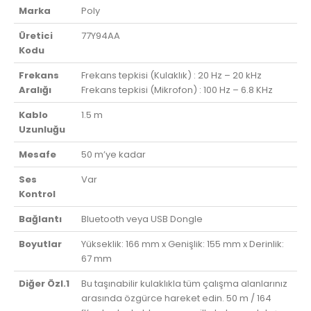
Marka
Poly
Üretici
77Y94AA
Kodu
Frekans
Frekans tepkisi (Kulaklık) : 20 Hz – 20 kHz
Aralığı
Frekans tepkisi (Mikrofon) : 100 Hz – 6.8 KHz
Kablo
1.5 m
Uzunluğu
Mesafe
50 m’ye kadar
Ses
Var
Kontrol
Bağlantı
Bluetooth veya USB Dongle
Boyutlar
Yükseklik: 166 mm x Genişlik: 155 mm x Derinlik:
67 mm
Diğer Özl.1
Bu taşınabilir kulaklıkla tüm çalışma alanlarınız
arasında özgürce hareket edin. 50 m / 164