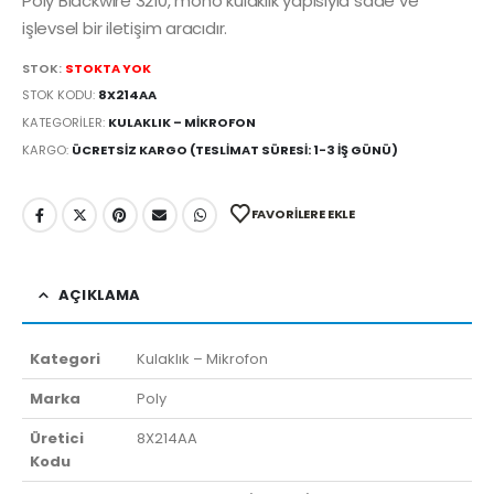
Poly Blackwire 3210, mono kulaklık yapısıyla sade ve
işlevsel bir iletişim aracıdır.
STOK:
STOKTA YOK
STOK KODU:
8X214AA
KATEGORILER:
KULAKLIK – MIKROFON
KARGO:
ÜCRETSIZ KARGO (TESLIMAT SÜRESI: 1-3 İŞ GÜNÜ)
FAVORILERE EKLE
AÇIKLAMA
Kategori
Kulaklık – Mikrofon
Marka
Poly
Üretici
8X214AA
Kodu