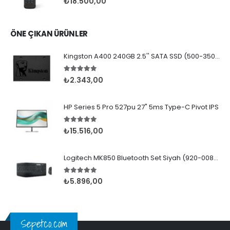
₺
18.500,00
ÖNE ÇIKAN ÜRÜNLER
Kingston A400 240GB 2.5'' SATA SSD (500-350MB/s)
5.00
5 üzerinden
₺
2.343,00
HP Series 5 Pro 527pu 27" 5ms Type-C Pivot IPS
5.00
5 üzerinden
₺
15.516,00
Logitech MK850 Bluetooth Set Siyah (920-008230)
5.00
5 üzerinden
₺
5.896,00
Sepetco.com