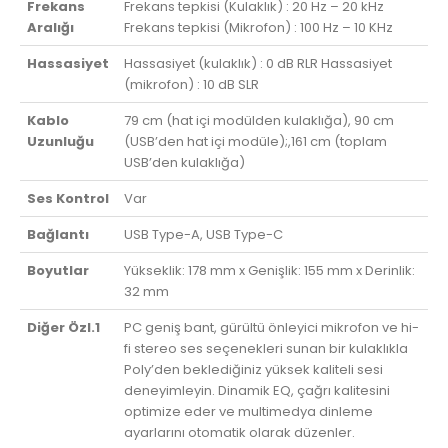
Frekans
Frekans tepkisi (Kulaklık) : 20 Hz – 20 kHz
Aralığı
Frekans tepkisi (Mikrofon) : 100 Hz – 10 KHz
Hassasiyet
Hassasiyet (kulaklık) : 0 dB RLR Hassasiyet
(mikrofon) : 10 dB SLR
Kablo
79 cm (hat içi modülden kulaklığa), 90 cm
Uzunluğu
(USB’den hat içi modüle);,161 cm (toplam
USB’den kulaklığa)
Ses Kontrol
Var
Bağlantı
USB Type-A, USB Type-C
Boyutlar
Yükseklik: 178 mm x Genişlik: 155 mm x Derinlik:
32 mm
Diğer Özl.1
PC geniş bant, gürültü önleyici mikrofon ve hi-
fi stereo ses seçenekleri sunan bir kulaklıkla
Poly’den beklediğiniz yüksek kaliteli sesi
deneyimleyin. Dinamik EQ, çağrı kalitesini
optimize eder ve multimedya dinleme
ayarlarını otomatik olarak düzenler.