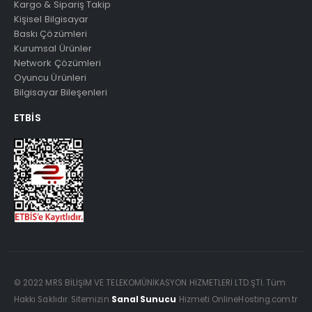
Kargo & Sipariş Takip
Kişisel Bilgisayar
Baskı Çözümleri
Kurumsal Ürünler
Network Çözümleri
Oyuncu Ürünleri
Bilgisayar Bileşenleri
ETBIS
© 2022 MRS BİLİŞİM VE TELEKOMÜNİKASYON HİZMETLERİ LTD.ŞTİ. Tüm
Hakkı Saklıdır. Sitemizin
Sanal Sunucu
Hizmeti OnlineHosting.com.tr