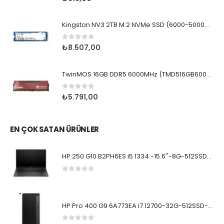
Kingston NV3 2TB M.2 NVMe SSD (6000-5000MBs)
0
5 üzerinden
₺
8.507,00
TwinMOS 16GB DDR5 6000MHz (TMD516GB6000U36)
0
5 üzerinden
₺
5.791,00
EN ÇOK SATAN ÜRÜNLER
HP 250 G10 B2PH6ES i5 1334 -15.6''-8G-512SSD-Dos
0
5 üzerinden
HP Pro 400 G9 6A773EA i7 12700-32G-512SSD-W11Pro