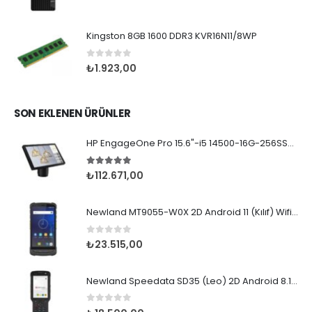
0
5 üzerinden
Kingston 8GB 1600 DDR3 KVR16N11/8WP
0
5 üzerinden
₺
1.923,00
SON EKLENEN ÜRÜNLER
HP EngageOne Pro 15.6"-i5 14500-16G-256SSD-OST W11
5.00
5 üzerinden
₺
112.671,00
Newland MT9055-W0X 2D Android 11 (Kılıf) Wifi BT
0
5 üzerinden
₺
23.515,00
Newland Speedata SD35 (Leo) 2D Android 8.1 Wifi BT
0
5 üzerinden