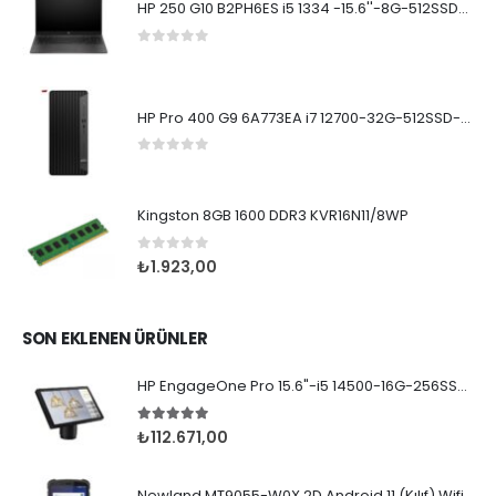
HP 250 G10 B2PH6ES i5 1334 -15.6''-8G-512SSD-Dos
0
5 üzerinden
HP Pro 400 G9 6A773EA i7 12700-32G-512SSD-W11Pro
0
5 üzerinden
Kingston 8GB 1600 DDR3 KVR16N11/8WP
0
5 üzerinden
₺
1.923,00
SON EKLENEN ÜRÜNLER
HP EngageOne Pro 15.6"-i5 14500-16G-256SSD-OST W11
5.00
5 üzerinden
₺
112.671,00
Newland MT9055-W0X 2D Android 11 (Kılıf) Wifi BT