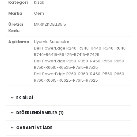
Kategori
Kızak
Marka
Oem
Üretici
MKRKZKDELL3515
Kodu
Açıklama
Uyumlu Sunucular:
Dell PowerEdge R240-R340-R440-R540-R640-
R740-R6415-R6425-R7415-R7425
Dell PowerEdge R250-R350-R450-R550-R650-
R750-R6515-R6525-R7515-R7525
Dell PowerEdge R260-R360-R460-R560-R660-
R760-R6615-R6625-R7615-R7625
EK BILGI
DEĞERLENDIRMELER (1)
GARANTI VE İADE