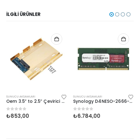
İLGILI ÜRÜNLER
SUNUCU AKSAMLARI
SUNUCU AKSAMLARI
Oem 3.5” to 2.5” Çevirici Kızak
Synology D4NESO-2666-4G Ram
0
5 üzerinden
0
5 üzerinden
₺
853,00
₺
6.784,00