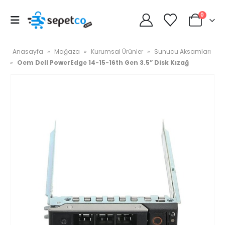
0
Anasayfa
»
Mağaza
»
Kurumsal Ürünler
»
Sunucu Aksamları
»
Oem Dell PowerEdge 14-15-16th Gen 3.5” Disk Kızağ