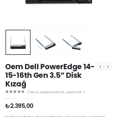
Oem Dell PowerEdge 14-
15-16th Gen 3.5” Disk
Kızağ
( Henüz değerlendirme yapılmadı. )
0
5 üzerinden
₺
2.395,00