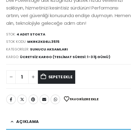
Dell PowerEdge disk kızağınızla yüksek hızda verilerinizi
saklayın, hizmetinizi kesintisiz sürdürün! Performansı
artırın, veri güvenliği konusunda endişe duymayın. Hemen
alın, teknolojiyle geleceğe adım atın!
STOK:
4 ADET STOKTA
STOK KODU:
MKRKZKDELL3515
KATEGORILER:
SUNUCU AKSAMLARI
KARGO:
ÜCRETSIZ KARGO (TESLIMAT SÜRESI: 1-3 İŞ GÜNÜ)
SEPETE EKLE
FAVORILERE EKLE
AÇIKLAMA