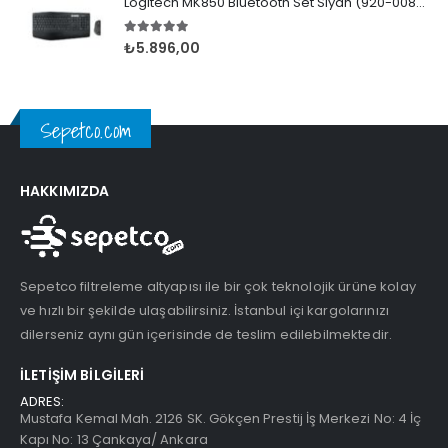
Logitech MK850 Bluetooth Set Siyah (920-008230)
5.00
5 üzerinden
₺
5.896,00
Sepetco.com
HAKKIMIZDA
Sepetco filtreleme altyapısı ile bir çok teknolojik ürüne kolay
ve hızlı bir şekilde ulaşabilirsiniz. İstanbul içi kargolarınızı
dilerseniz aynı gün içerisinde de teslim edilebilmektedir.
İLETIŞIM BILGILERI
ADRES:
Mustafa Kemal Mah. 2126 SK. Gökçen Prestij İş Merkezi No: 4 İç
Kapı No: 13 Çankaya/ Ankara