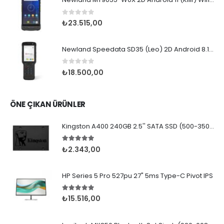
0
5 üzerinden
₺
23.515,00
Newland Speedata SD35 (Leo) 2D Android 8.1 Wifi BT
0
5 üzerinden
₺
18.500,00
ÖNE ÇIKAN ÜRÜNLER
Kingston A400 240GB 2.5'' SATA SSD (500-350MB/s)
5.00
5 üzerinden
₺
2.343,00
HP Series 5 Pro 527pu 27" 5ms Type-C Pivot IPS
5.00
5 üzerinden
₺
15.516,00