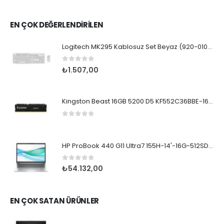
EN ÇOK DEĞERLENDİRİLEN
Logitech MK295 Kablosuz Set Beyaz (920-010089)
0
5 üzerinden
₺
1.507,00
Kingston Beast 16GB 5200 D5 KF552C36BBE-16TR
0
5 üzerinden
HP ProBook 440 G11 Ultra7 155H-14'-16G-512SD-4G-WP
0
5 üzerinden
₺
54.132,00
EN ÇOK SATAN ÜRÜNLER