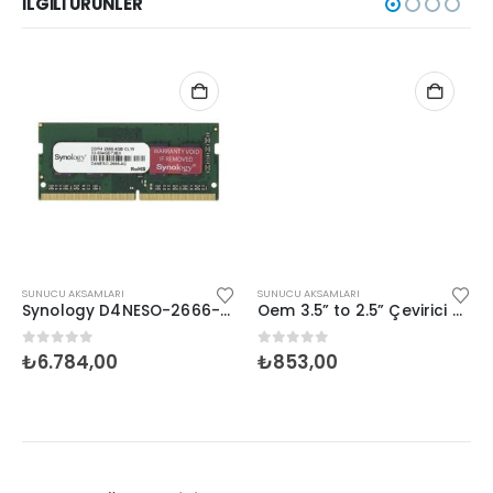
İLGILI ÜRÜNLER
SUNUCU AKSAMLARI
SUNUCU AKSAMLARI
Synology D4NESO-2666-4G Ram
Oem 3.5” to 2.5” Çevirici Kızak
0
5 üzerinden
0
5 üzerinden
₺
6.784,00
₺
853,00