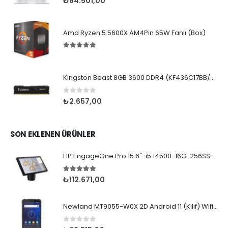
₺
84.501,00
Amd Ryzen 5 5600X AM4Pin 65W Fanlı (Box)
5.00
5 üzerinden
Kingston Beast 8GB 3600 DDR4 (KF436C17BB/8TR)
0
5 üzerinden
₺
2.657,00
SON EKLENEN ÜRÜNLER
HP EngageOne Pro 15.6"-i5 14500-16G-256SSD-OST W11
5.00
5 üzerinden
₺
112.671,00
Newland MT9055-W0X 2D Android 11 (Kılıf) Wifi BT
0
5 üzerinden