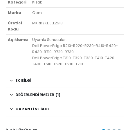
Kategori
Kızak
Marka
Oem
Üretici
MKRKZKDELL2513
Kodu
Açıklama
Uyumlu Sunucular:
Dell PowerEdge R210-R220-R230-R410-R420-
R430-R710-R720-R730
Dell PowerEdge T310-T320-T330-T410-T420-
T430-T610-T620-T630-T710
EK BILGI
DEĞERLENDIRMELER (1)
GARANTI VE İADE