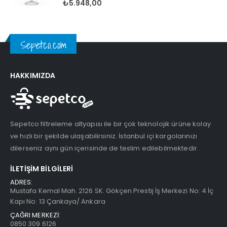
5.00
5 üzerinden
₺
5.948,00
Sepetco.com
HAKKIMIZDA
Sepetco filtreleme altyapısı ile bir çok teknolojik ürüne kolay
ve hızlı bir şekilde ulaşabilirsiniz. İstanbul içi kargolarınızı
dilerseniz aynı gün içerisinde de teslim edilebilmektedir.
İLETIŞIM BILGILERI
ADRES:
Mustafa Kemal Mah. 2126 SK. Gökçen Prestij İş Merkezi No: 4 İç
Kapı No: 13 Çankaya/ Ankara
ÇAĞRI MERKEZİ:
0850 309 6126