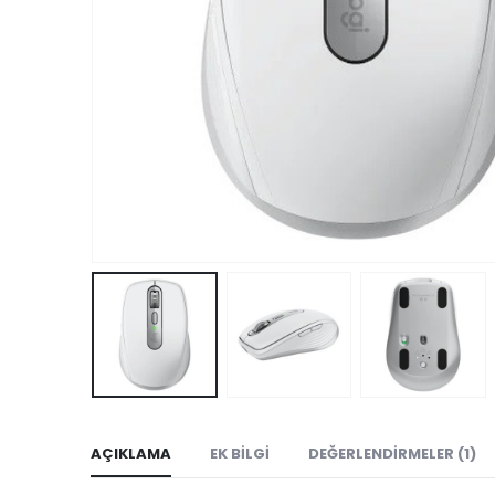
AÇIKLAMA
EK BILGI
DEĞERLENDIRMELER (1)