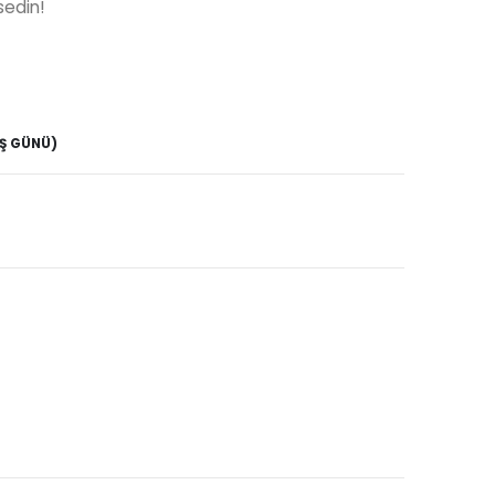
sedin!
İŞ GÜNÜ)