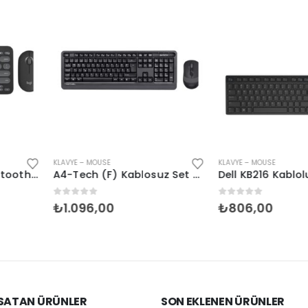
KLAVYE – MOUSE
KLAVYE – MOUSE
A4-Tech (F) Kablosuz Set Siyah (FG1010-FG)
Dell KB216 Kablolu Klavye ingilizce (580-ADHK)
0
5 üzerinden
0
5 üzerind
₺
806,00
₺
826,00
 SATAN ÜRÜNLER
SON EKLENEN ÜRÜNLER