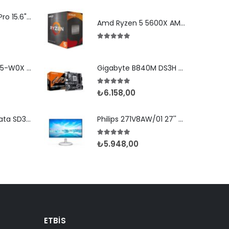
HP EngageOne Pro 15.6"-i5 14500-16G-256SSD-OST W11
Amd Ryzen 5 5600X AM4Pin 65W Fanlı (Box)
den
5.00
5 üzerinden
Newland MT9055-W0X 2D Android 11 (Kılıf) Wifi BT
Gigabyte B840M DS3H D5 AM5 Hdmi Dp Type-C
5.00
5 üzerinden
₺
6.158,00
Newland Speedata SD35 (Leo) 2D Android 8.1 Wifi BT
Philips 271V8AW/01 27'' 4ms FHD 75Hz MM Beyaz IPS
5.00
5 üzerinden
₺
5.948,00
ETBIS