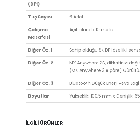
(DPI)
Tuş Sayısı
6 Adet
Çalışma
Açık alanda 10 metre
Mesafesi
Diğer Öz. 1
Sahip olduğu 8k DPI özellikli sens
Diğer Öz. 2
MX Anywhere 3S, dikkatinizi dağ
(MX Anywhere 3’e göre) Gürültüsü
Diğer Öz. 3
Bluetooth Düşük Enerji veya Logi 
Boyutlar
Yükseklik: 100,5 mm x Genişlik: 
İLGILI ÜRÜNLER