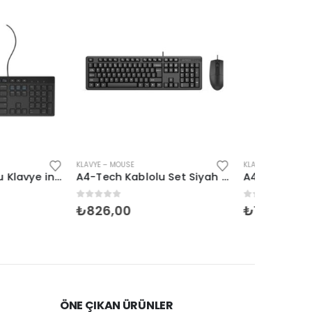
KLAVYE – MOUSE
KLAVYE – M
A4-Tech Kablolu Set Siyah (KR-3330)
A4-Tech Kablosuz Set Gri (FG1010-G)
en
0
5 üzerinden
0
5 üze
₺
1.093,00
₺
640,
ÖNE ÇIKAN ÜRÜNLER