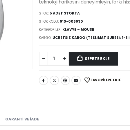
teknoloji harikasını deneyimleyin, farkı his
STOK:
5 ADET STOKTA
STOK KODU:
910-006930
KATEGORILER:
KLAVYE – MOUSE
KARGO:
ÜCRETSIZ KARGO (TESLIMAT SÜRESI: 1-3 
SEPETE EKLE
FAVORILERE EKLE
GARANTI VE İADE