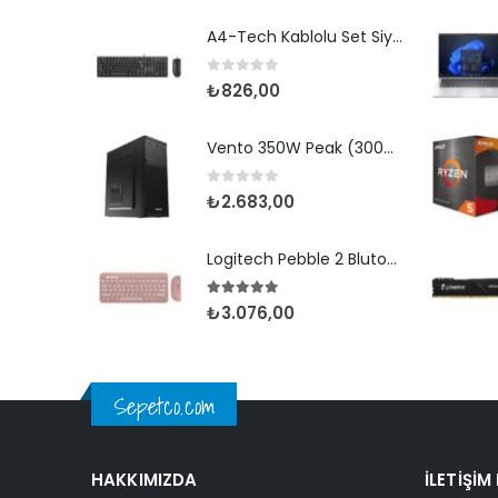
A4-Tech Kablolu Set Siyah (KR-3330)
0
5 üzerinden
₺
826,00
Vento 350W Peak (300W Gerçek) VS120S
0
5 üzerinden
₺
2.683,00
Logitech Pebble 2 Blutooth Set Pembe (920-012247)
5.00
5 üzerinden
₺
3.076,00
Sepetco.com
HAKKIMIZDA
İLETIŞIM