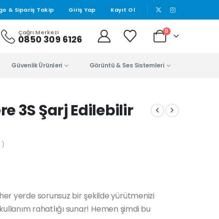
|
go & Sipariş Takip
Giriş Yap
Kayıt Ol
0
Çağrı Merkezi
0850 309 6126
Güvenlik Ürünleri
Görüntü & Ses Sistemleri
 3S Şarj Edilebilir
 )
 her yerde sorunsuz bir şekilde yürütmenizi
reli kullanım rahatlığı sunar! Hemen şimdi bu