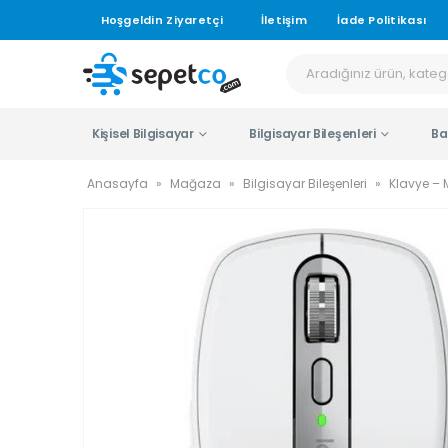
Hoşgeldin Ziyaretçi
İletişim
İade Politikası
Kişisel Bilgisayar
Bilgisayar Bileşenleri
Ba
Anasayfa
»
Mağaza
»
Bilgisayar Bileşenleri
»
Klavye –