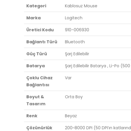
Kategori
Kablosuz Mouse
Marka
Logitech
Üretici Kodu
910-006930
Bağlantı Türü
Bluetooth
Güç Türü
Şarj Edilebilir
Batarya
Şarj Edilebilir Batarya , Li-Po (5
Çoklu Cihaz
Var
Bağlantısı
Boyut &
Orta Boy
Tasarım
Renk
Beyaz
Çözünürlük
200~8000 DPI (50 DPI’ın katlarınd