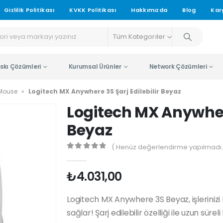
Gizlilik Politikası
KVKK Politikası
Hakkımızda
Blog
Kar
Tüm Kategoriler
skı Çözümleri
Kurumsal Ürünler
Network Çözümleri
 Mouse
»
Logitech MX Anywhere 3S Şarj Edilebilir Beyaz
Logitech MX Anywhere
Beyaz
( Henüz değerlendirme yapılmadı.
0
5 üzerinden
₺
4.031,00
Logitech MX Anywhere 3S Beyaz, işlerinizi
sağlar! Şarj edilebilir özelliği ile uzun sü