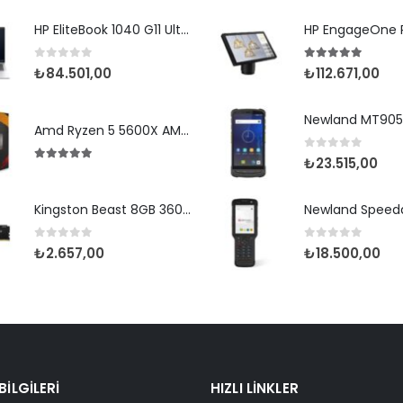
HP EliteBook 1040 G11 Ultra7 155H-14-32G-1TBSD-WPr
0
5 üzerinden
5.00
5 üzerin
₺
84.501,00
₺
112.671,00
Amd Ryzen 5 5600X AM4Pin 65W Fanlı (Box)
0
5 üzerinden
₺
23.515,00
5.00
5 üzerinden
Kingston Beast 8GB 3600 DDR4 (KF436C17BB/8TR)
0
5 üzerinden
0
5 üzerinden
₺
2.657,00
₺
18.500,00
 BILGILERI
HIZLI LINKLER