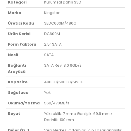
Kategori
Kurumsal Dahili SSD
Marka
Kingston
Üretici Kodu
SEDC600M/480G
Ürün Serisi
DC600M
Form Faktörü
2.5″ SATA
Nesil
SATA
Bağlantı
SATA Rev. 3.0 6Gb/s
Arayüzü
Kapasite
480GB/500GB/512GB
Soğutucu
Yok
Okuma/Yazma
560/470MB/s
Boyut
Yükseklik: 7 mm x Genişlik: 69,9 mm x
Derinlik: 100 mm
Diğer Öz. 1
Veri Merkezi Ortamları İçin Tasarlanmıştır