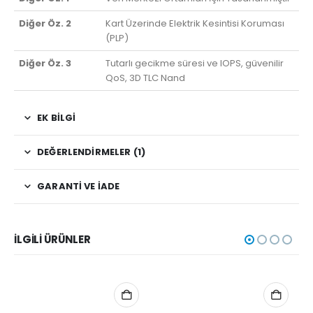
Diğer Öz. 2
Kart Üzerinde Elektrik Kesintisi Koruması
(PLP)
Diğer Öz. 3
Tutarlı gecikme süresi ve IOPS, güvenilir
QoS, 3D TLC Nand
EK BILGI
DEĞERLENDIRMELER (1)
GARANTI VE İADE
İLGILI ÜRÜNLER