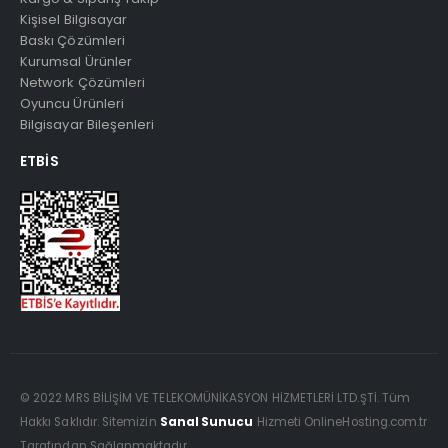
Kişisel Bilgisayar
Baskı Çözümleri
Kurumsal Ürünler
Network Çözümleri
Oyuncu Ürünleri
Bilgisayar Bileşenleri
ETBIS
© 2022 MRS BİLİŞİM VE TELEKOMÜNİKASYON HİZMETLERİ LTD.ŞTİ. Tüm
Hakkı Saklıdır. Sitemizin
Sanal Sunucu
Hizmeti OnlineHosting.com.tr
Tarafından Sağlanmaktadır.