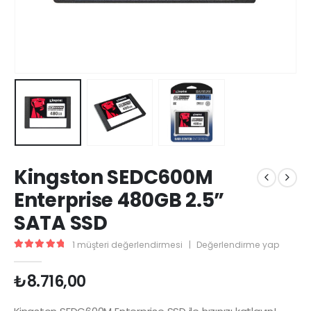
Kingston SEDC600M
Enterprise 480GB 2.5”
SATA SSD
1
müşteri değerlendirmesi
|
Değerlendirme yap
5.00
5 üzerinden
₺
8.716,00