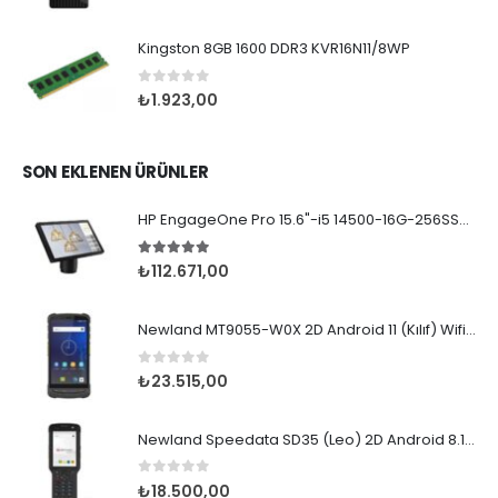
Kingston 8GB 1600 DDR3 KVR16N11/8WP
0
5 üzerinden
₺
1.923,00
SON EKLENEN ÜRÜNLER
HP EngageOne Pro 15.6"-i5 14500-16G-256SSD-OST W11
5.00
5 üzerinden
₺
112.671,00
Newland MT9055-W0X 2D Android 11 (Kılıf) Wifi BT
0
5 üzerinden
₺
23.515,00
Newland Speedata SD35 (Leo) 2D Android 8.1 Wifi BT
0
5 üzerinden
₺
18.500,00