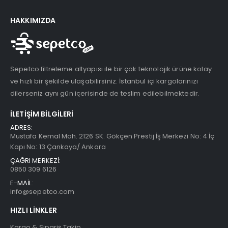
HAKKIMIZDA
Sepetco filtreleme altyapısı ile bir çok teknolojik ürüne kolay
ve hızlı bir şekilde ulaşabilirsiniz. İstanbul içi kargolarınızı
dilerseniz aynı gün içerisinde de teslim edilebilmektedir.
İLETIŞIM BILGILERI
ADRES:
Mustafa Kemal Mah. 2126 SK. Gökçen Prestij İş Merkezi No: 4 İç
Kapı No: 13 Çankaya/ Ankara
ÇAĞRI MERKEZİ:
0850 309 6126
E-MAİL:
info@sepetco.com
HIZLI LINKLER
Kargo & Sipariş Takip