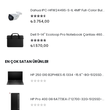
Dahua IPC-HFW2449S-S-IL 4MP Full-Color Bullet
4.50
5 üzerinden
₺
3.754,00
Dell 11-14'' Ecoloop Pro Notebook Çantası 460-BDLJ
4.67
5 üzerinden
₺
1.570,00
EN ÇOK SATAN ÜRÜNLER
HP 250 G10 B2PH6ES i5 1334 -15.6''-8G-512SSD-Dos
0
5 üzerinden
HP Pro 400 G9 6A773EA i7 12700-32G-512SSD-W11Pro
0
5 üzerinden