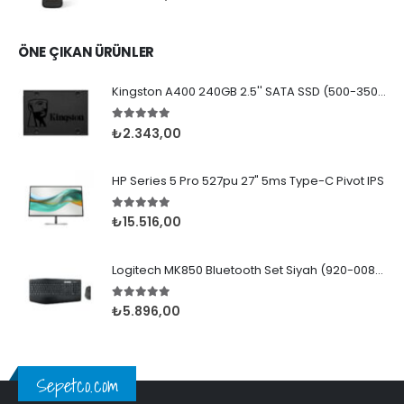
ÖNE ÇIKAN ÜRÜNLER
Kingston A400 240GB 2.5'' SATA SSD (500-350MB/s)
5.00
5 üzerinden
₺
2.343,00
HP Series 5 Pro 527pu 27" 5ms Type-C Pivot IPS
5.00
5 üzerinden
₺
15.516,00
Logitech MK850 Bluetooth Set Siyah (920-008230)
5.00
5 üzerinden
₺
5.896,00
Sepetco.com