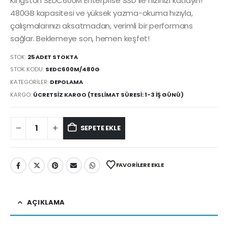
Kingston SEDC600M Enterprise SSD ile hızınızı katlayın!
480GB kapasitesi ve yüksek yazma-okuma hızıyla,
çalışmalarınızı aksatmadan, verimli bir performans
sağlar. Beklemeye son, hemen keşfet!
STOK:
25 ADET STOKTA
STOK KODU:
SEDC600M/480G
KATEGORILER:
DEPOLAMA
KARGO:
ÜCRETSIZ KARGO (TESLIMAT SÜRESI: 1-3 İŞ GÜNÜ)
SEPETE EKLE
FAVORILERE EKLE
AÇIKLAMA