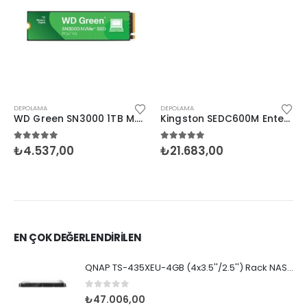
DEPOLAMA
DEPOLAMA
WD Green SN3000 1TB M.2 NVMe SSD (5000/4200)
Kingston SEDC600M Enterprise 1.92TB 2.5” SATA SSD
5.00
5 üzerinden
5.00
5 üzerinden
₺
4.537,00
₺
21.683,00
EN ÇOK DEĞERLENDİRİLEN
QNAP TS-435XEU-4GB (4x3.5''/2.5'') Rack NAS 1U
0
5 üzerinden
₺
47.006,00