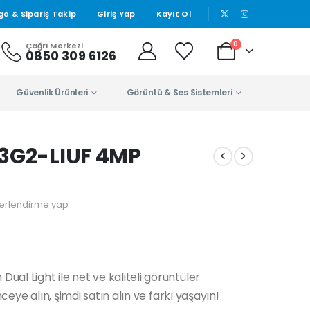
|
go & Sipariş Takip
Giriş Yap
Kayıt Ol
0
Çağrı Merkezi
0850 309 6126
Güvenlik Ürünleri
Görüntü & Ses Sistemleri
43G2-LIUF 4MP
erlendirme yap
l Light ile net ve kaliteli görüntüler
ceye alın, şimdi satın alın ve farkı yaşayın!