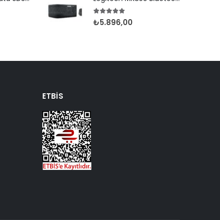
5.00
5 üzerinden
₺
5.896,00
ETBIS