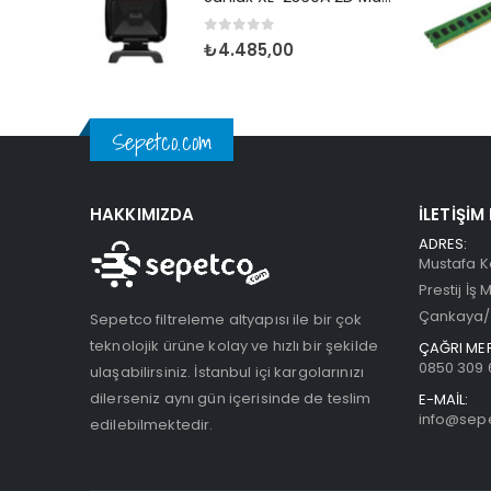
0
5 üzerinden
₺
4.485,00
Sepetco.com
HAKKIMIZDA
İLETIŞIM
ADRES:
Mustafa K
Prestij İş 
Çankaya/
Sepetco filtreleme altyapısı ile bir çok
teknolojik ürüne kolay ve hızlı bir şekilde
ÇAĞRI MER
0850 309 
ulaşabilirsiniz. İstanbul içi kargolarınızı
dilerseniz aynı gün içerisinde de teslim
E-MAİL:
info@sep
edilebilmektedir.