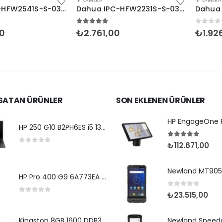
IP KAMERA
IP KAMERA
Dahua IPC-HFW2541S-S-0360B-S2 5MP 3.6mm IR Bullet
Dahua IPC-HFW2231S-S-0360B-S2 2MP 3.6mm IR Bullet
n
5.00
5 üzerinden
0
5 üzerind
₺
2.761,00
₺
1.926,00
 SATAN ÜRÜNLER
SON EKLENEN ÜRÜNLER
HP 250 G10 B2PH6ES i5 1334 -15.6''-8G-512SSD-Dos
5.00
5 üzerin
₺
112.671,00
0
5 üzerinden
HP Pro 400 G9 6A773EA i7 12700-32G-512SSD-W11Pro
0
5 üzerinden
₺
23.515,00
0
5 üzerinden
Kingston 8GB 1600 DDR3 KVR16N11/8WP