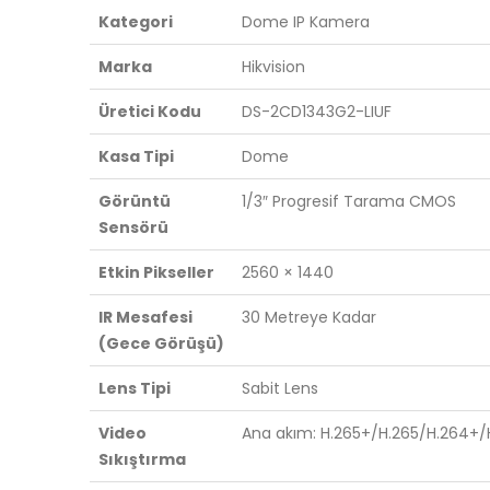
Kategori
Dome IP Kamera
Marka
Hikvision
Üretici Kodu
DS-2CD1343G2-LIUF
Kasa Tipi
Dome
Görüntü
1/3″ Progresif Tarama CMOS
Sensörü
Etkin Pikseller
2560 × 1440
IR Mesafesi
30 Metreye Kadar
(Gece Görüşü)
Lens Tipi
Sabit Lens
Video
Ana akım: H.265+/H.265/H.264+/H
Sıkıştırma