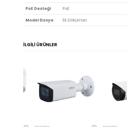
PoE Desteği
PoE
Model Dosya
Ek Döküman
İLGILI ÜRÜNLER