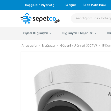
Hoşgeldin Ziyaretçi
İletişim
İade Politikası
Kişisel Bilgisayar
Bilgisayar Bileşenleri
Ba
Anasayfa
»
Mağaza
»
Güvenlik Ürünleri (CCTV)
»
IP Ka