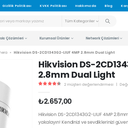
Gizlilik Politikası
KVKK Politikası
Hakkımızda
Blog
Kar
Tüm Kategoriler
skı Çözümleri
Kurumsal Ürünler
Network Çözümleri
mera
»
Hikvision DS-2CD1343G2-LIUF 4MP 2.8mm Dual Light
Hikvision DS-2CD13
2.8mm Dual Light
2
müşteri değerlendirmesi
|
Değ
4.50
5 üzerinden
₺
2.657,00
Hikvision DS-2CD1343G2-LIUF 4MP 2.8mm Dua
yakalayın! Kendinizi ve sevdiklerinizi güven