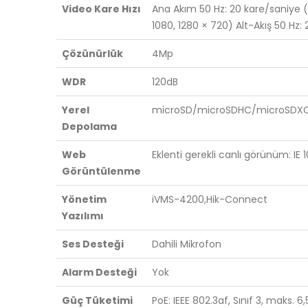
Video Kare Hızı
Ana Akım 50 Hz: 20 kare/saniye (
1080, 1280 × 720) Alt-Akış 50 Hz
Çözünürlük
4Mp
WDR
120dB
Yerel
microSD/microSDHC/microSDXC 51
Depolama
Web
Eklenti gerekli canlı görünüm: IE 1
Görüntülenme
Yönetim
iVMS-4200,Hik-Connect
Yazılımı
Ses Desteği
Dahili Mikrofon
Alarm Desteği
Yok
Güç Tüketimi
PoE: IEEE 802.3af, Sınıf 3, maks. 6