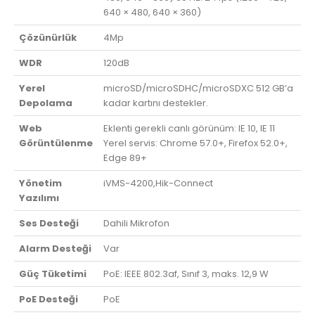
640 × 480, 640 × 360)
Çözünürlük
4Mp
WDR
120dB
Yerel
microSD/microSDHC/microSDXC 512 GB’a
Depolama
kadar kartını destekler.
Web
Eklenti gerekli canlı görünüm: IE 10, IE 11
Görüntülenme
Yerel servis: Chrome 57.0+, Firefox 52.0+,
Edge 89+
Yönetim
iVMS-4200,Hik-Connect
Yazılımı
Ses Desteği
Dahili Mikrofon
Alarm Desteği
Var
Güç Tüketimi
PoE: IEEE 802.3af, Sınıf 3, maks. 12,9 W
PoE Desteği
PoE