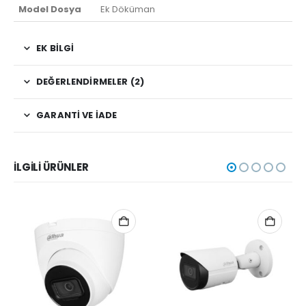
Model Dosya
Ek Döküman
EK BILGI
DEĞERLENDIRMELER (2)
GARANTI VE İADE
İLGILI ÜRÜNLER