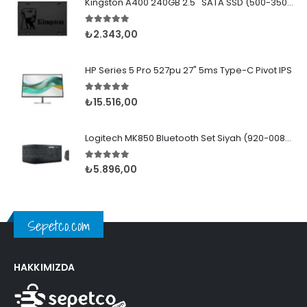
Kingston A400 240GB 2.5'' SATA SSD (500-350MB/s)
5.00
5 üzerinden
₺
2.343,00
HP Series 5 Pro 527pu 27" 5ms Type-C Pivot IPS
5.00
5 üzerinden
₺
15.516,00
Logitech MK850 Bluetooth Set Siyah (920-008230)
5.00
5 üzerinden
₺
5.896,00
Sepetco.com
HAKKIMIZDA