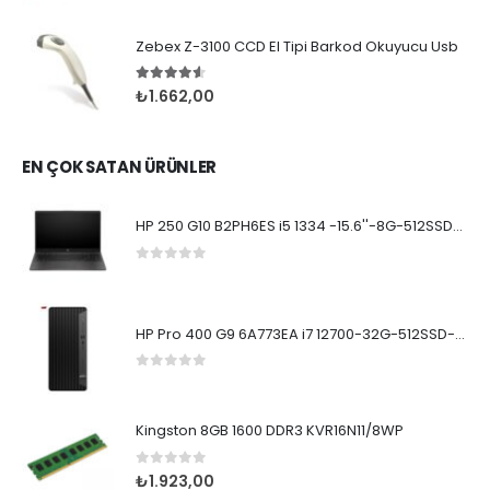
Zebex Z-3100 CCD El Tipi Barkod Okuyucu Usb
4.50
5 üzerinden
₺
1.662,00
EN ÇOK SATAN ÜRÜNLER
HP 250 G10 B2PH6ES i5 1334 -15.6''-8G-512SSD-Dos
0
5 üzerinden
HP Pro 400 G9 6A773EA i7 12700-32G-512SSD-W11Pro
0
5 üzerinden
Kingston 8GB 1600 DDR3 KVR16N11/8WP
0
5 üzerinden
₺
1.923,00