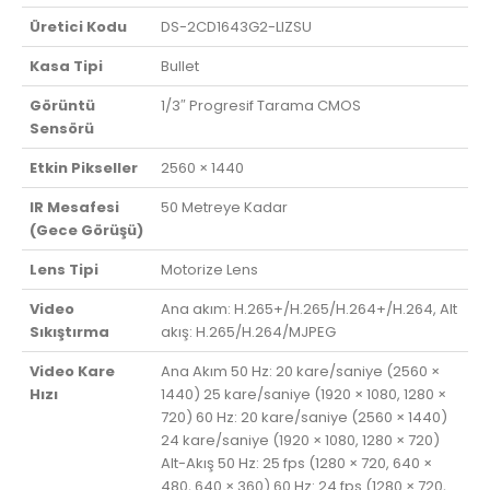
Üretici Kodu
DS-2CD1643G2-LIZSU
Kasa Tipi
Bullet
Görüntü
1/3″ Progresif Tarama CMOS
Sensörü
Etkin Pikseller
2560 × 1440
IR Mesafesi
50 Metreye Kadar
(Gece Görüşü)
Lens Tipi
Motorize Lens
Video
Ana akım: H.265+/H.265/H.264+/H.264, Alt
Sıkıştırma
akış: H.265/H.264/MJPEG
Video Kare
Ana Akım 50 Hz: 20 kare/saniye (2560 ×
Hızı
1440) 25 kare/saniye (1920 × 1080, 1280 ×
720) 60 Hz: 20 kare/saniye (2560 × 1440)
24 kare/saniye (1920 × 1080, 1280 × 720)
Alt-Akış 50 Hz: 25 fps (1280 × 720, 640 ×
480, 640 × 360) 60 Hz: 24 fps (1280 × 720,