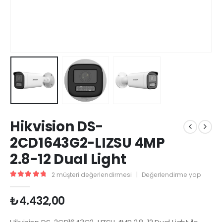
Hikvision DS-
2CD1643G2-LIZSU 4MP
2.8-12 Dual Light
2
müşteri değerlendirmesi
|
Değerlendirme yap
5.00
5 üzerinden
₺
4.432,00