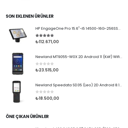
SON EKLENEN ÜRÜNLER
HP EngageOne Pro 15.6"-i5 14500-16G-256SSD-OST W11
5.00
5 üzerinden
₺
112.671,00
Newland MT9055-W0X 2D Android 11 (Kılıf) Wifi BT
0
5 üzerinden
₺
23.515,00
Newland Speedata SD35 (Leo) 2D Android 8.1 Wifi BT
0
5 üzerinden
₺
18.500,00
ÖNE ÇIKAN ÜRÜNLER