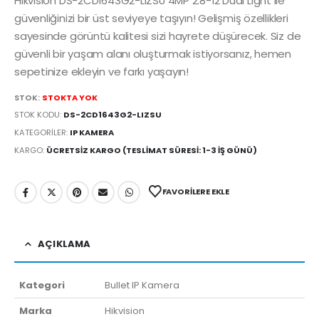
Hikvision DS-2CD1643G2-LIZSU 4MP 2.8-12 Dual Light ile
güvenliğinizi bir üst seviyeye taşıyın! Gelişmiş özellikleri
sayesinde görüntü kalitesi sizi hayrete düşürecek. Siz de
güvenli bir yaşam alanı oluşturmak istiyorsanız, hemen
sepetinize ekleyin ve farkı yaşayın!
STOK:
STOKTA YOK
STOK KODU:
DS-2CD1643G2-LIZSU
KATEGORILER:
IP KAMERA
KARGO:
ÜCRETSIZ KARGO (TESLIMAT SÜRESI: 1-3 İŞ GÜNÜ)
FAVORILERE EKLE
AÇIKLAMA
Kategori
Bullet IP Kamera
Marka
Hikvision