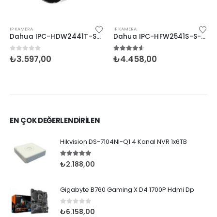
IP KAMERA
IP KAMERA
Dahua IPC-HDW2441T-S-0280B 4MP IP Dome Sesli
Dahua IPC-HFW2541S-S-0360B-S2 5MP 3.6mm IR Bullet
0
5 üzerinden
4.50
5 üzerinden
₺
3.597,00
₺
4.458,00
EN ÇOK DEĞERLENDİRİLEN
Hikvision DS-7104NI-Q1 4 Kanal NVR 1x6TB
5.00
5 üzerinden
₺
2.188,00
Gigabyte B760 Gaming X D4 1700P Hdmi Dp
0
5 üzerinden
₺
6.158,00