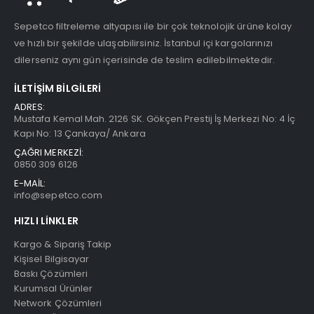
Sepetco filtreleme altyapısı ile bir çok teknolojik ürüne kolay
ve hızlı bir şekilde ulaşabilirsiniz. İstanbul içi kargolarınızı
dilerseniz aynı gün içerisinde de teslim edilebilmektedir.
İLETIŞIM BILGILERI
ADRES:
Mustafa Kemal Mah. 2126 SK. Gökçen Prestij İş Merkezi No: 4 İç
Kapı No: 13 Çankaya/ Ankara
ÇAĞRI MERKEZİ:
0850 309 6126
E-MAİL:
info@sepetco.com
HIZLI LINKLER
Kargo & Sipariş Takip
Kişisel Bilgisayar
Baskı Çözümleri
Kurumsal Ürünler
Network Çözümleri