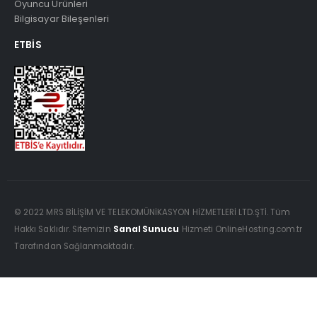
Oyuncu Ürünleri
Bilgisayar Bileşenleri
ETBIS
© 2022 MRS BİLİŞİM VE TELEKOMÜNİKASYON HİZMETLERİ LTD.ŞTİ. Tüm
Hakkı Saklıdır. Sitemizin
Sanal Sunucu
Hizmeti OnlineHosting.com.tr
Tarafından Sağlanmaktadır.