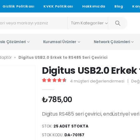
Gizlilik Politikası
KVKK Politikası
Hakkımızda
Blog
Kar
Tüm Kategoriler
skı Çözümleri
Kurumsal Ürünler
Network Çözümleri
Adaptör
»
Digitus USB2.0 Erkek to RS485 Seri Çevirici
Digitus USB2.0 Erkek 
4
müşteri değerlendirmesi
|
Değ
4.67
5 üzerinden
₺
785,00
Digitus RS485 seri çevirici, endüstriyel veri 
STOK:
25 ADET STOKTA
STOK KODU:
DA-70157