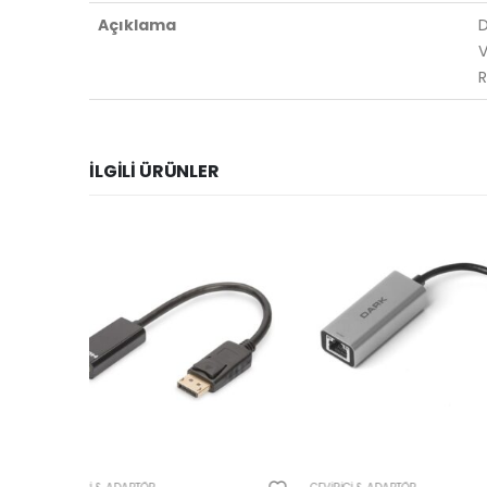
Açıklama
D
V
R
İLGILI ÜRÜNLER