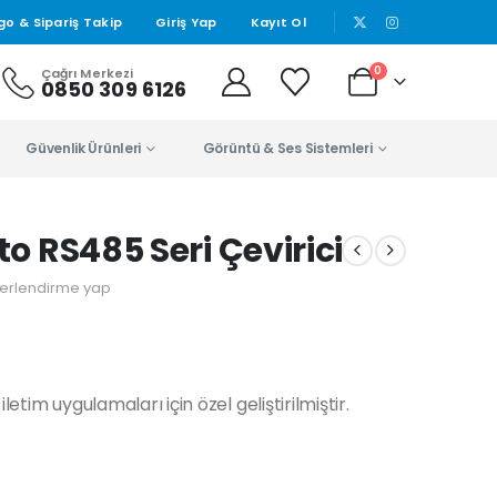
|
go & Sipariş Takip
Giriş Yap
Kayıt Ol
0
Çağrı Merkezi
0850 309 6126
Güvenlik Ürünleri
Görüntü & Ses Sistemleri
to RS485 Seri Çevirici
erlendirme yap
iletim uygulamaları için özel geliştirilmiştir.