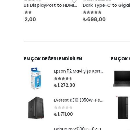
ÇEVIRICI & ADAPTÖR
ÇEVIRICI & ADAPTÖR
Digitus DisplayPort to HDMI Dişi Çevirici
Dark Type-C to Gigabit Ethernet Adaptörü
5.00
5 üzerinden
5.00
5 üzerinde
₺
698,00
₺
1.455,00
EN ÇOK DEĞERLENDİRİLEN
EN ÇOK
Epson 112 Mavi Şişe Kartuş (C13T06C24A)
4.50
5 üzerinden
₺
1.272,00
Everest K310 (350W-Peak) Midi Tower Siyah
0
5 üzerinden
₺
1.711,00
Dahua NVR2108HS-8P-T 8 Kanal 1U H.265 NVR 1x8TB