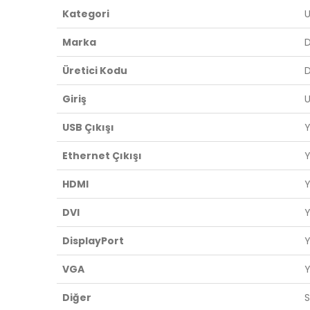
Kategori
U
Marka
D
Üretici Kodu
Giriş
U
USB Çıkışı
Ethernet Çıkışı
HDMI
DVI
DisplayPort
VGA
Diğer
S