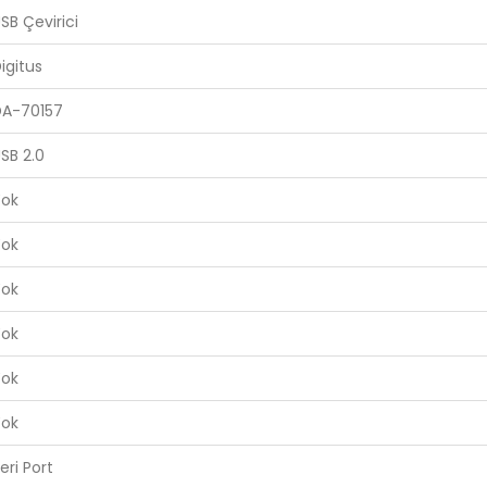
SB Çevirici
igitus
DA-70157
SB 2.0
Yok
Yok
Yok
Yok
Yok
Yok
eri Port