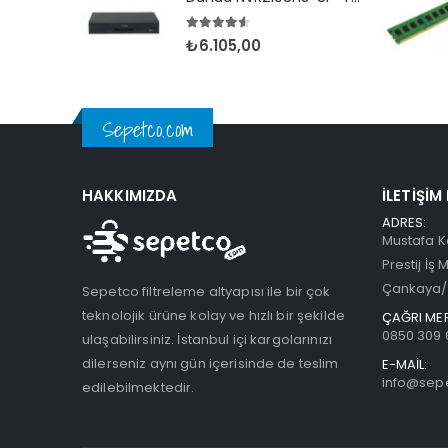
4.50
5 üzerinden
₺
6.105,00
Sepetco.com
HAKKIMIZDA
İLETIŞIM
ADRES:
Mustafa K
Prestij İş 
Çankaya/
Sepetco filtreleme altyapısı ile bir çok
teknolojik ürüne kolay ve hızlı bir şekilde
ÇAĞRI MER
0850 309 
ulaşabilirsiniz. İstanbul içi kargolarınızı
dilerseniz aynı gün içerisinde de teslim
E-MAİL:
info@sep
edilebilmektedir.