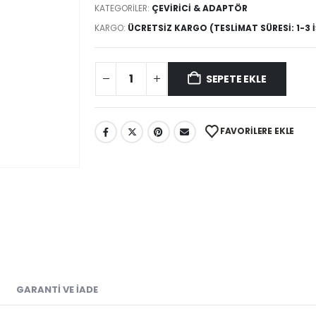
KATEGORILER:
ÇEVIRICI & ADAPTÖR
KARGO:
ÜCRETSIZ KARGO (TESLIMAT SÜRESI: 1-3 
SEPETE EKLE
FAVORILERE EKLE
GARANTI VE İADE