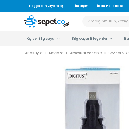
Hoşgeldin Ziyaretçi
İletişim
İade Politikası
Kişisel Bilgisayar
Bilgisayar Bileşenleri
Ba
Anasayfa
»
Mağaza
»
Aksesuar ve Kablo
»
Çevirici & 