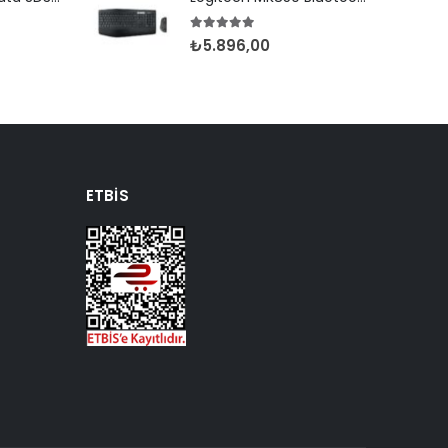
5.00
5 üzerinden
₺
5.896,00
ETBIS