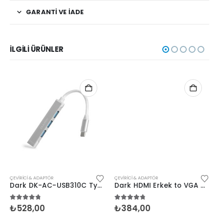
GARANTI VE İADE
İLGILI ÜRÜNLER
ÇEVIRICI & ADAPTÖR
ÇEVIRICI & ADAPTÖR
Dark DK-AC-USB310C Type-C to Usb3.0 4 Port Çeviric
Dark HDMI Erkek to VGA Dişi Çevirici Siyah
4.67
5 üzerinden
4.67
5 üzerinden
₺
528,00
₺
384,00