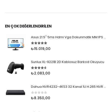
EN ÇOK DEĞERLENDİRİLEN
Asus 21.5'' 5ms Hdmi Vga Dokunmatik MM IPS (VT229H)
5.00
5 üzerinden
₺
15.019,00
Sunlux XL-9221B 2D Kablosuz Barkod Okuyucu
4.50
5 üzerinden
₺
2.083,00
Dahua NVR4232-4KS3 32 Kanal 1U H.265 NVR 2x20TB
0
5 üzerinden
₺
8.350,00