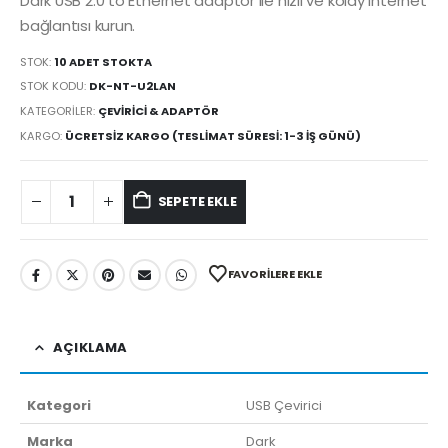
Dark USB 2.0 to Ethernet adaptör ile hızlı ve kolay internet
bağlantısı kurun.
STOK:
10 ADET STOKTA
STOK KODU:
DK-NT-U2LAN
KATEGORILER:
ÇEVIRICI & ADAPTÖR
KARGO:
ÜCRETSIZ KARGO (TESLIMAT SÜRESI: 1-3 İŞ GÜNÜ)
SEPETE EKLE
FAVORILERE EKLE
AÇIKLAMA
Kategori
USB Çevirici
Marka
Dark