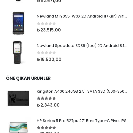
₺
112.671,00
Newland MT9055-W0X 2D Android 11 (Kılıf) Wifi BT
0
5 üzerinden
₺
23.515,00
Newland Speedata SD35 (Leo) 2D Android 8.1 Wifi BT
0
5 üzerinden
₺
18.500,00
ÖNE ÇIKAN ÜRÜNLER
Kingston A400 240GB 2.5'' SATA SSD (500-350MB/s)
5.00
5 üzerinden
₺
2.343,00
HP Series 5 Pro 527pu 27" 5ms Type-C Pivot IPS
5.00
5 üzerinden