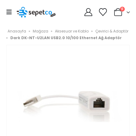
0
Anasayfa
»
Mağaza
»
Aksesuar ve Kablo
»
Çevirici & Adaptör
»
Dark DK-NT-U2LAN USB2.0 10/100 Ethernet Ağ Adaptör