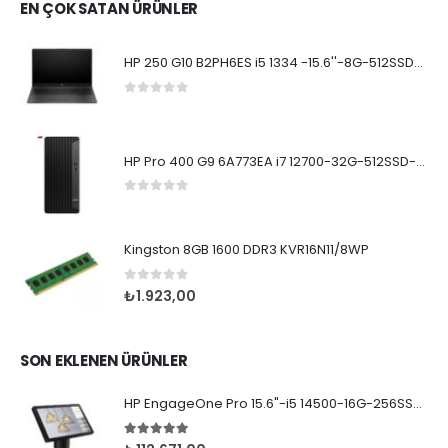
EN ÇOK SATAN ÜRÜNLER
HP 250 G10 B2PH6ES i5 1334 -15.6''-8G-512SSD-Dos
0
5 üzerinden
HP Pro 400 G9 6A773EA i7 12700-32G-512SSD-W11Pro
0
5 üzerinden
Kingston 8GB 1600 DDR3 KVR16N11/8WP
0
5 üzerinden
₺
1.923,00
SON EKLENEN ÜRÜNLER
HP EngageOne Pro 15.6"-i5 14500-16G-256SSD-OST W11
5.00
5 üzerinden