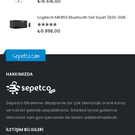
₺
15.516,00
Logitech MK850 Bluetooth Set Siyah (920-008230)
5.00
5 üzerinden
₺
5.896,00
Sepetco.com
HAKKIMIZDA
Sepetco filtreleme altyapısı ile bir çok teknolojik ürüne kolay
ve hızlı bir şekilde ulaşabilirsiniz. İstanbul içi kargolarınızı
dilerseniz aynı gün içerisinde de teslim edilebilmektedir.
İLETIŞIM BILGILERI