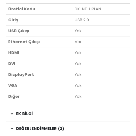
Üretici Kodu
DK-NT-U2LAN
Giriş
USB 2.0
USB Çıkışı
Yok
Ethernet Çıkışı
Var
HDMI
Yok
DVI
Yok
DisplayPort
Yok
VGA
Yok
Diğer
Yok
EK BILGI
DEĞERLENDIRMELER (3)