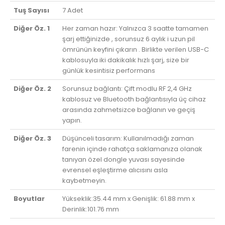
Tuş Sayısı
7 Adet
Diğer Öz. 1
Her zaman hazır: Yalnızca 3 saatte tamamen
şarj ettiğinizde , sorunsuz 6 aylık i uzun pil
ömrünün keyfini çıkarın . Birlikte verilen USB-C
kablosuyla iki dakikalık hızlı şarj, size bir
günlük kesintisiz performans
Diğer Öz. 2
Sorunsuz bağlantı: Çift modlu RF 2,4 GHz
kablosuz ve Bluetooth bağlantısıyla üç cihaz
arasında zahmetsizce bağlanın ve geçiş
yapın.
Diğer Öz. 3
Düşünceli tasarım: Kullanılmadığı zaman
farenin içinde rahatça saklamanıza olanak
tanıyan özel dongle yuvası sayesinde
evrensel eşleştirme alıcısını asla
kaybetmeyin.
Boyutlar
Yükseklik:35.44 mm x Genişlik: 61.88 mm x
Derinlik:101.76 mm