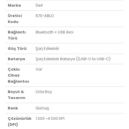
Marka
Dell
Üretici
570-ABLO
Kodu
Bağlantı
Bluetooth + USB Alıcı
Türü
Güç Türü
Şarj Edilebilir
Batarya
Şarj Edilebilir Batarya ((USB-C to USB-C)
Çoklu
Var
Cihaz
Bağlantısı
Boyut &
Orta Boy
Tasarım
Renk
Gümüş
Çözünürlük
1.000 ~4.000 DPI
(DPI)