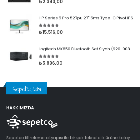
₺
2.343,00
HP Series 5 Pro 527pu 27" 5ms Type-C Pivot IPS
5.00
5 üzerinden
₺
15.516,00
Logitech MK850 Bluetooth Set Siyah (920-008230)
5.00
5 üzerinden
₺
5.896,00
Sepetco.com
HAKKIMIZDA
Sepetco filtreleme altyapısı ile bir çok teknolojik ürüne kolay