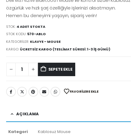
Dell MS7421W Bluetooth Mouse ile kontrol sizde! Kablosuz
özgürlük ve hızlı şarj özelliğiyle işlerinizi aksatmayın.
Hemen bu deneyimi yaşayın, sipariş verin!
STOK:
4 ADET STOKTA
STOK KODU:
570-ABLO
KATEGORILER:
KLAVYE – MOUSE
KARGO:
ÜCRETSIZ KARGO (TESLIMAT SÜRESI: 1-3 İŞ GÜNÜ)
SEPETE EKLE
FAVORILERE EKLE
AÇIKLAMA
Kategori
Kablosuz Mouse