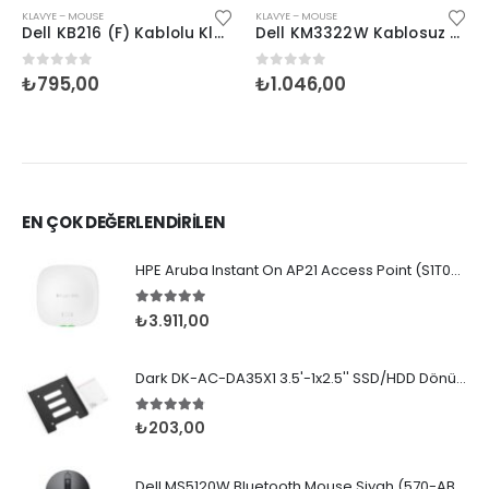
KLAVYE – MOUSE
KLAVYE – MOUSE
Dell KB216 (F) Kablolu Klavye Siyah (580-ADGO)
Dell KM3322W Kablosuz Set Siyah (580-AKGI)
0
5 üzerinden
0
5 üzerinden
₺
795,00
₺
1.046,00
EN ÇOK DEĞERLENDİRİLEN
HPE Aruba Instant On AP21 Access Point (S1T09A)
5.00
5 üzerinden
₺
3.911,00
Dark DK-AC-DA35X1 3.5'-1x2.5'' SSD/HDD Dönüştürücü
4.67
5 üzerinden
₺
203,00
Dell MS5120W Bluetooth Mouse Siyah (570-ABHO)