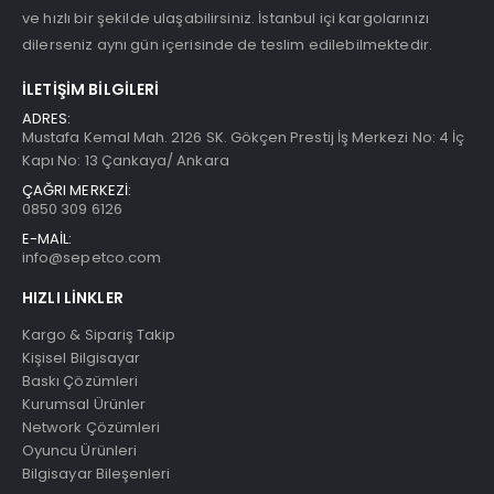
ve hızlı bir şekilde ulaşabilirsiniz. İstanbul içi kargolarınızı
dilerseniz aynı gün içerisinde de teslim edilebilmektedir.
İLETIŞIM BILGILERI
ADRES:
Mustafa Kemal Mah. 2126 SK. Gökçen Prestij İş Merkezi No: 4 İç
Kapı No: 13 Çankaya/ Ankara
ÇAĞRI MERKEZİ:
0850 309 6126
E-MAİL:
info@sepetco.com
HIZLI LINKLER
Kargo & Sipariş Takip
Kişisel Bilgisayar
Baskı Çözümleri
Kurumsal Ürünler
Network Çözümleri
Oyuncu Ürünleri
Bilgisayar Bileşenleri