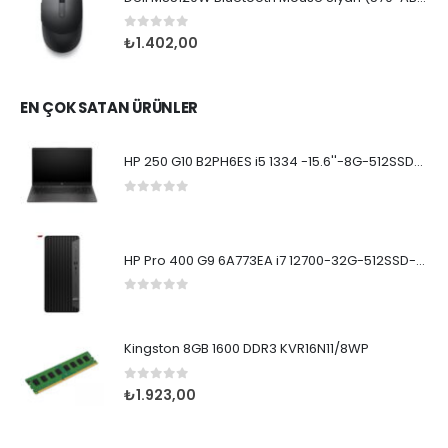
0
5 üzerinden
₺
1.402,00
EN ÇOK SATAN ÜRÜNLER
HP 250 G10 B2PH6ES i5 1334 -15.6''-8G-512SSD-Dos
0
5 üzerinden
HP Pro 400 G9 6A773EA i7 12700-32G-512SSD-W11Pro
0
5 üzerinden
Kingston 8GB 1600 DDR3 KVR16N11/8WP
0
5 üzerinden
₺
1.923,00