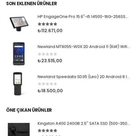
SON EKLENEN ÜRÜNLER
HP EngageOne Pro 15.6"-i5 14500-16G-256SSD-OST W11
5.00
5 üzerinden
₺
112.671,00
Newland MT9055-W0X 2D Android 11 (Kılıf) Wifi BT
0
5 üzerinden
₺
23.515,00
Newland Speedata SD35 (Leo) 2D Android 8.1 Wifi BT
0
5 üzerinden
₺
18.500,00
ÖNE ÇIKAN ÜRÜNLER
Kingston A400 240GB 2.5'' SATA SSD (500-350MB/s)
5.00
5 üzerinden