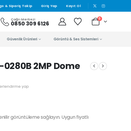
|
go & Sipariş Takip
Giriş Yap
Kayıt Ol
0
Çağrı Merkezi
0850 309 6126
Güvenlik Ürünleri
Görüntü & Ses Sistemleri
-0280B 2MP Dome
erlendirme yap
ilir görüntüleme sağlayın. Uygun fiyatlı