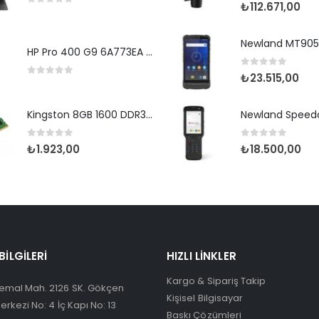
5.00
5 üzerin
₺
112.671,00
0
5 üzerinden
HP Pro 400 G9 6A773EA i7 12700-32G-512SSD-W11Pro
0
5 üzerinden
₺
23.515,00
0
5 üzerinden
Kingston 8GB 1600 DDR3 KVR16N11/8WP
0
5 üzerinden
0
5 üzerinden
₺
1.923,00
₺
18.500,00
 BILGILERI
HIZLI LINKLER
Kargo & Sipariş Takip
emal Mah. 2126 SK. Gökçen
Kişisel Bilgisayar
Merkezi No: 4 İç Kapı No: 13
Baskı Çözümleri