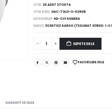
STOK:
25 ADET STOKTA
STOK KODU:
HAC-T1A21-U-0280B
KATEGORILER:
HD-CVI KAMERA
KARGO:
ÜCRETSIZ KARGO (TESLIMAT SÜRESI: 1-3 
SEPETE EKLE
FAVORILERE EKLE
GARANTI VE İADE