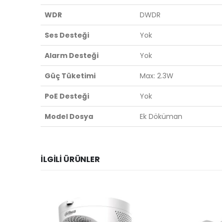
WDR
DWDR
Ses Desteği
Yok
Alarm Desteği
Yok
Güç Tüketimi
Max: 2.3W
PoE Desteği
Yok
Model Dosya
Ek Döküman
İLGILI ÜRÜNLER