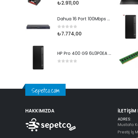
0
5 üzerinden
₺
2.911,00
Dahua 16 Port 100Mbps Cloud PoE (CS4218-16ET-240)
0
5 üzerinden
₺
7.774,00
HP Pro 400 G9 6U3P0EA i7 12700-16G-512SSD-W11Pro
0
5 üzerinden
Sepetco.com
HAKKIMIZDA
İLETIŞIM
ADRES:
Mustafa K
Prestij İş 