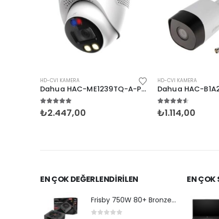
HD-CVI KAMERA
HD-CVI KAMERA
Dahua HAC-ME1239TQ-A-PV 2MP Dual Light Dome HDCVI
Dahua HAC-B1A21-A-0360B 2MP Bullet Sesli HDCVI
4.50
5 üzerinden
0
5 üzerinden
₺
1.114,00
₺
931,00
EN ÇOK DEĞERLENDİRİLEN
EN ÇOK
Frisby 750W 80+ Bronze (FR-PS7580P)