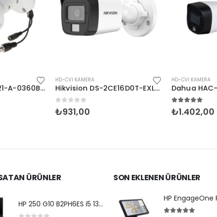
HD-CVI KAMERA
HD-CVI KAMERA
Hikvision DS-2CE16D0T-EXLPF 2MP 2.8mm Dual Light
Dahua HAC-HFW1209C-LED 2MP Bullet HDCVI
5.00
5 üzerinden
4.50
5 üzeri
₺
1.402,00
₺
1.690,00
 SATAN ÜRÜNLER
SON EKLENEN ÜRÜNLER
HP 250 G10 B2PH6ES i5 1334 -15.6''-8G-512SSD-Dos