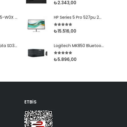
den
5.00
5 üzerinden
₺
2.343,00
Newland MT9055-W0X 2D Android 11 (Kılıf) Wifi BT
HP Series 5 Pro 527pu 27" 5ms Type-C Pivot IPS
5.00
5 üzerinden
₺
15.516,00
Newland Speedata SD35 (Leo) 2D Android 8.1 Wifi BT
Logitech MK850 Bluetooth Set Siyah (920-008230)
5.00
5 üzerinden
₺
5.896,00
ETBIS