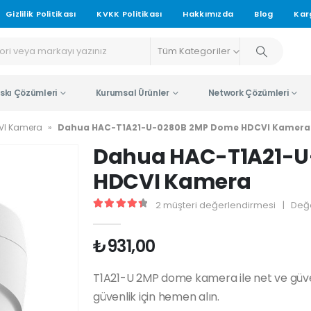
Gizlilik Politikası
KVKK Politikası
Hakkımızda
Blog
Kar
Tüm Kategoriler
skı Çözümleri
Kurumsal Ürünler
Network Çözümleri
VI Kamera
»
Dahua HAC-T1A21-U-0280B 2MP Dome HDCVI Kamera
Dahua HAC-T1A21-U
HDCVI Kamera
2
müşteri değerlendirmesi
|
Değ
4.50
5 üzerinden
₺
931,00
T1A21-U 2MP dome kamera ile net ve güven
güvenlik için hemen alın.