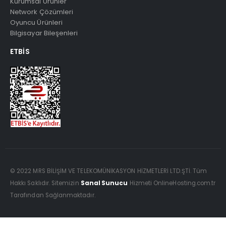
Kurumsal Ürünler
Network Çözümleri
Oyuncu Ürünleri
Bilgisayar Bileşenleri
ETBIS
© 2022 MRS BİLİŞİM VE TELEKOMÜNİKASYON HİZMETLERİ LTD.ŞTİ. Tüm
Hakkı Saklıdır. Sitemizin
Sanal Sunucu
Hizmeti OnlineHosting.com.tr
Tarafından Sağlanmaktadır.