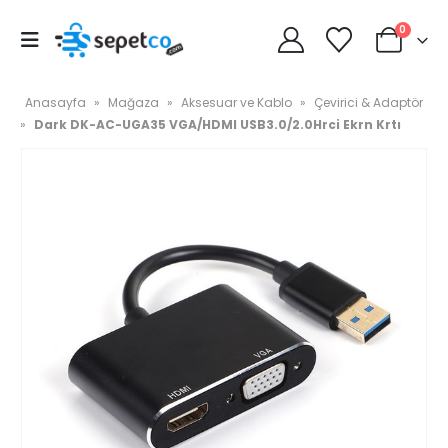
0
Anasayfa
»
Mağaza
»
Aksesuar ve Kablo
»
Çevirici & Adaptör
»
Dark DK-AC-UGA35 VGA/HDMI USB3.0/2.0Hrci Ekrn Krtı