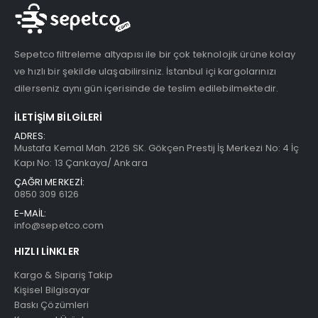
Sepetco filtreleme altyapısı ile bir çok teknolojik ürüne kolay
ve hızlı bir şekilde ulaşabilirsiniz. İstanbul içi kargolarınızı
dilerseniz aynı gün içerisinde de teslim edilebilmektedir.
İLETIŞIM BILGILERI
ADRES:
Mustafa Kemal Mah. 2126 SK. Gökçen Prestij İş Merkezi No: 4 İç
Kapı No: 13 Çankaya/ Ankara
ÇAĞRI MERKEZİ:
0850 309 6126
E-MAİL:
info@sepetco.com
HIZLI LINKLER
Kargo & Sipariş Takip
Kişisel Bilgisayar
Baskı Çözümleri