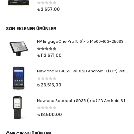
0
5 üzerinden
₺
2.657,00
SON EKLENEN ÜRÜNLER
HP EngageOne Pro 15.6"-i5 14500-16G-256SSD-OST W11
5.00
5 üzerinden
₺
112.671,00
Newland MT9055-W0X 2D Android 11 (Kılıf) Wifi BT
0
5 üzerinden
₺
23.515,00
Newland Speedata SD35 (Leo) 2D Android 8.1 Wifi BT
0
5 üzerinden
₺
18.500,00
ÖNE ÇIKAN ÜRÜNLER