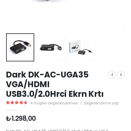
Dark DK-AC-UGA35
VGA/HDMI
USB3.0/2.0Hrci Ekrn Krtı
4
müşteri değerlendirmesi
|
Değerlendirme yap
4.67
5 üzerinden
₺
1.298,00