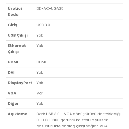
Üretici
DK-AC-UGA35
Kodu
Giriş
USB 3.0
USB Çıkışı
Yok
Ethernet
Yok
Çıkışı
HDMI
HDMI
DVI
Yok
DisplayPort
Yok
VGA
Var
Diğer
Yok
Açıklama
Dark USB 3.0 – VGA dönüştürücü desteklediği
Full HD 1080P görüntü kalitesi ile yüksek
çözünürlükte analog çıkışı sağlar. VGA