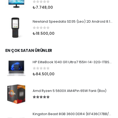
0
5 üzerinden
₺
7.748,00
Newland Speedata SD35 (Leo) 2D Android 8.1 Wifi BT
0
5 üzerinden
₺
18.500,00
EN ÇOK SATAN ÜRÜNLER
HP EliteBook 1040 G11 Ultra7 155H-14-32G-1TBSD-WPr
0
5 üzerinden
₺
84.501,00
Amd Ryzen 5 5600X AM4Pin 65W Fanlı (Box)
5.00
5 üzerinden
Kingston Beast 8GB 3600 DDR4 (KF436C17BB/8TR)