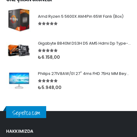
Amd Ryzen 5 5600X AM4Pin 65W Fanlı (Box)
5.00
5 üzerinden
Gigabyte B840M DS3H D5 AM5 Hdmi Dp Type-C
5.00
5 üzerinden
₺
6.158,00
Philips 271V8AW/01 27'' 4ms FHD 75Hz MM Beyaz IPS
5.00
5 üzerinden
₺
5.948,00
Sepetco.com
HAKKIMIZDA