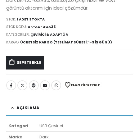
Dark DK-AC-UGA35, USB3.0/2.0 çıkışlı HDMI ve VGA
görüntü aktarımı için ideal çözümdür.
STOK:
1 ADET STOKTA
STOK KODU:
DK-AC-UGA35
KATEGORILER:
ÇEVIRICI & ADAPTÖR
KARGO:
ÜCRETSIZ KARGO (TESLIMAT SÜRESI: 1-3 İŞ GÜNÜ)
SEPETE EKLE
FAVORILERE EKLE
AÇIKLAMA
Kategori
USB Çevirici
Marka
Dark