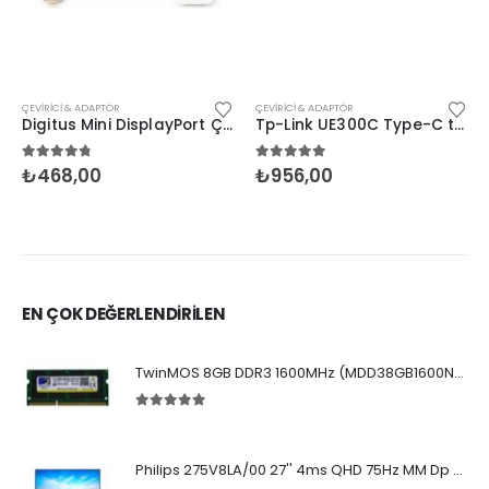
ÇEVIRICI & ADAPTÖR
ÇEVIRICI & ADAPTÖR
Digitus Mini DisplayPort Çevirici to HDMI Dişi
Tp-Link UE300C Type-C to RJ-45 Gigabit Adaptör
4.67
5 üzerinden
5.00
5 üzerinden
₺
468,00
₺
956,00
EN ÇOK DEĞERLENDİRİLEN
TwinMOS 8GB DDR3 1600MHz (MDD38GB1600N) (NB)
5.00
5 üzerinden
Philips 275V8LA/00 27'' 4ms QHD 75Hz MM Dp Hdmi VA