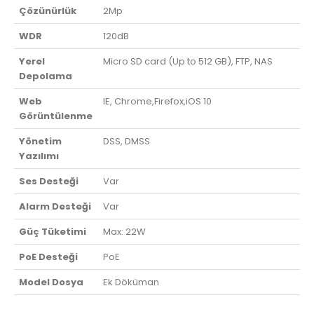
Çözünürlük
2Mp
WDR
120dB
Yerel
Micro SD card (Up to 512 GB), FTP, NAS
Depolama
Web
IE, Chrome,Firefox,iOS 10
Görüntülenme
Yönetim
DSS, DMSS
Yazılımı
Ses Desteği
Var
Alarm Desteği
Var
Güç Tüketimi
Max: 22W
PoE Desteği
PoE
Model Dosya
Ek Döküman