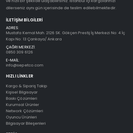
ve hızlı bir şekilde ulaşabilirsiniz. İstanbul içi kargolarınızı
dilerseniz aynı gün içerisinde de teslim edilebilmektedir.
İLETIŞIM BILGILERI
ADRES:
Mustafa Kemal Mah. 2126 SK. Gökçen Prestij İş Merkezi No: 4 İç
Kapı No: 13 Çankaya/ Ankara
ÇAĞRI MERKEZİ:
0850 309 6126
E-MAİL:
info@sepetco.com
HIZLI LINKLER
Kargo & Sipariş Takip
Kişisel Bilgisayar
Baskı Çözümleri
Kurumsal Ürünler
Network Çözümleri
Oyuncu Ürünleri
Bilgisayar Bileşenleri