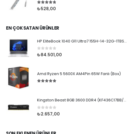
4.67
5 üzerinden
₺
528,00
EN ÇOK SATAN ÜRÜNLER
HP EliteBook 1040 G11 Ultra7 155H-14-32G-1TBSD-WPr
0
5 üzerinden
₺
84.501,00
Amd Ryzen 5 5600X AM4Pin 65W Fanlı (Box)
5.00
5 üzerinden
Kingston Beast 8GB 3600 DDR4 (KF436C17BB/8TR)
0
5 üzerinden
₺
2.657,00
SON EKLENEN ÜRÜNLER