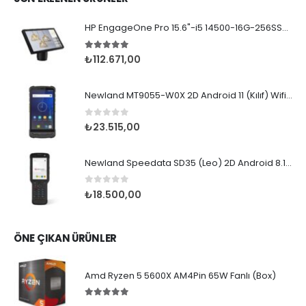
HP EngageOne Pro 15.6"-i5 14500-16G-256SSD-OST W11
5.00
5 üzerinden
₺
112.671,00
Newland MT9055-W0X 2D Android 11 (Kılıf) Wifi BT
0
5 üzerinden
₺
23.515,00
Newland Speedata SD35 (Leo) 2D Android 8.1 Wifi BT
0
5 üzerinden
₺
18.500,00
ÖNE ÇIKAN ÜRÜNLER
Amd Ryzen 5 5600X AM4Pin 65W Fanlı (Box)
5.00
5 üzerinden