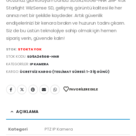
Gözünüz gibi koruyun! Dahua SD5A245GB-HNR 2MP 45x
Starlight WizSense SD, gelişmiş görüntü kalitesi ile her
anınızı net bir şekilde kaydeder. Artık güvenlik
endişelerinizi bir kenara bırakın ve huzurun tadını çıkarın.
Siz de bu üstün teknolojiye sahip olmak için hemen
sipariş verin, güvende kalın!
STOK:
STOKTA YOK
STOK KODU:
SD5A245GB-HNR
KATEGORILER:
IP KAMERA
KARGO:
ÜCRETSIZ KARGO (TESLIMAT SÜRESI: 1-3 İŞ GÜNÜ)
FAVORILERE EKLE
AÇIKLAMA
Kategori
PTZ IP Kamera