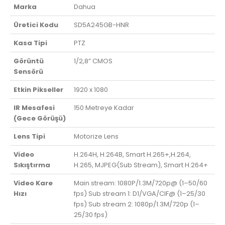
Marka
Dahua
Üretici Kodu
SD5A245GB-HNR
Kasa Tipi
PTZ
Görüntü
1/2,8” CMOS
Sensörü
Etkin Pikseller
1920 x 1080
IR Mesafesi
150 Metreye Kadar
(Gece Görüşü)
Lens Tipi
Motorize Lens
Video
H.264H, H.264B, Smart H.265+,H.264,
Sıkıştırma
H.265, MJPEG(Sub Stream), Smart H.264+
Video Kare
Main stream: 1080P/1.3M/720p@ (1–50/60
Hızı
fps) Sub stream 1: D1/VGA/CIF@ (1–25/30
fps) Sub stream 2: 1080p/1.3M/720p (1–
25/30 fps)