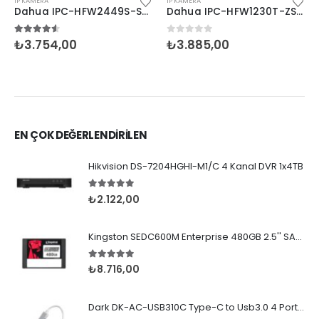
IP KAMERA
IP KAMERA
Dahua IPC-HFW2449S-S-IL 4MP Full-Color Bullet
Dahua IPC-HFW1230T-ZS-S5 2MP IP Bullet Kamera
4.50
5 üzerinden
0
5 üzerinden
₺
3.754,00
₺
3.885,00
EN ÇOK DEĞERLENDİRİLEN
Hikvision DS-7204HGHI-M1/C 4 Kanal DVR 1x4TB
5.00
5 üzerinden
₺
2.122,00
Kingston SEDC600M Enterprise 480GB 2.5'' SATA SSD
5.00
5 üzerinden
₺
8.716,00
Dark DK-AC-USB310C Type-C to Usb3.0 4 Port Çeviric