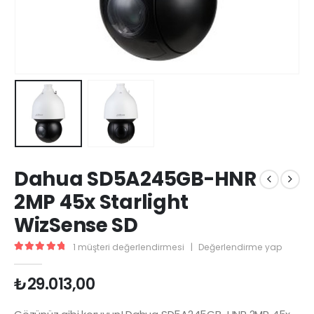
Dahua SD5A245GB-HNR
2MP 45x Starlight
WizSense SD
1
müşteri değerlendirmesi
|
Değerlendirme yap
5.00
5 üzerinden
₺
29.013,00