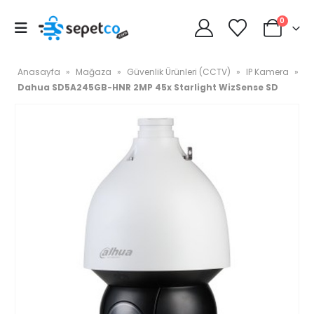
0
Anasayfa
»
Mağaza
»
Güvenlik Ürünleri (CCTV)
»
IP Kamera
»
Dahua SD5A245GB-HNR 2MP 45x Starlight WizSense SD