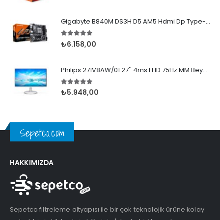
Gigabyte B840M DS3H D5 AM5 Hdmi Dp Type-C
5.00
5 üzerinden
₺
6.158,00
Philips 271V8AW/01 27'' 4ms FHD 75Hz MM Beyaz IPS
5.00
5 üzerinden
₺
5.948,00
Sepetco.com
HAKKIMIZDA
Sepetco filtreleme altyapısı ile bir çok teknolojik ürüne kolay