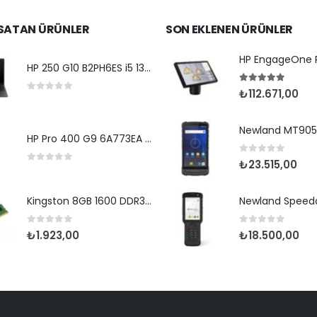
 SATAN ÜRÜNLER
SON EKLENEN ÜRÜNLER
HP 250 G10 B2PH6ES i5 1334 -15.6''-8G-512SSD-Dos
5.00
5 üzerin
₺
112.671,00
0
5 üzerinden
HP Pro 400 G9 6A773EA i7 12700-32G-512SSD-W11Pro
0
5 üzerinden
₺
23.515,00
0
5 üzerinden
Kingston 8GB 1600 DDR3 KVR16N11/8WP
0
5 üzerinden
0
5 üzerinden
₺
1.923,00
₺
18.500,00