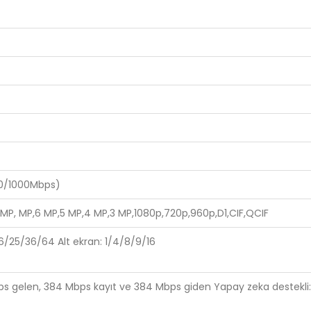
100/1000Mbps)
 MP, MP,6 MP,5 MP,4 MP,3 MP,1080p,720p,960p,D1,CIF,QCIF
6/25/36/64 Alt ekran: 1/4/8/9/16
bps gelen, 384 Mbps kayıt ve 384 Mbps giden Yapay zeka destekl