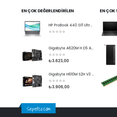
EN ÇOK DEĞERLENDİRİLEN
EN ÇOK
HP ProBook 440 G11 Ultra5 125U-14"-16G-512SD-Dos
0
5 üzerinden
Gigabyte A620M H D5 AM5 Hdmi Dp
0
5 üzerinden
₺
3.623,00
Gigabyte H610M S2H V3 D4 1700P Vga Hdmi Dp
0
5 üzerinden
₺
3.906,00
Sepetco.com