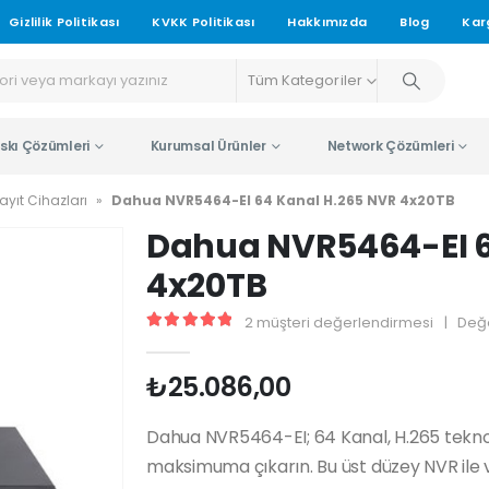
Gizlilik Politikası
KVKK Politikası
Hakkımızda
Blog
Kar
Tüm Kategoriler
skı Çözümleri
Kurumsal Ürünler
Network Çözümleri
ayıt Cihazları
»
Dahua NVR5464-EI 64 Kanal H.265 NVR 4x20TB
Dahua NVR5464-EI 6
4x20TB
2
müşteri değerlendirmesi
|
Değ
5.00
5 üzerinden
₺
25.086,00
Dahua NVR5464-EI; 64 Kanal, H.265 teknolo
maksimuma çıkarın. Bu üst düzey NVR ile v