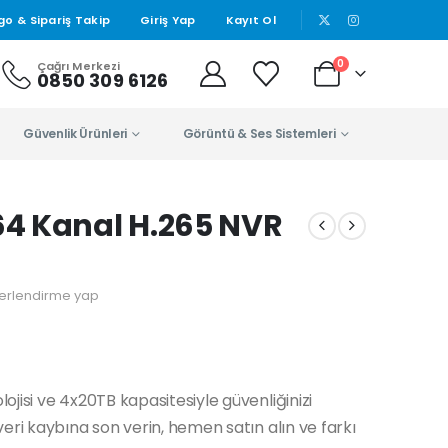
|
go & Sipariş Takip
Giriş Yap
Kayıt Ol
0
Çağrı Merkezi
0850 309 6126
Güvenlik Ürünleri
Görüntü & Ses Sistemleri
4 Kanal H.265 NVR
erlendirme yap
jisi ve 4x20TB kapasitesiyle güvenliğinizi
eri kaybına son verin, hemen satın alın ve farkı