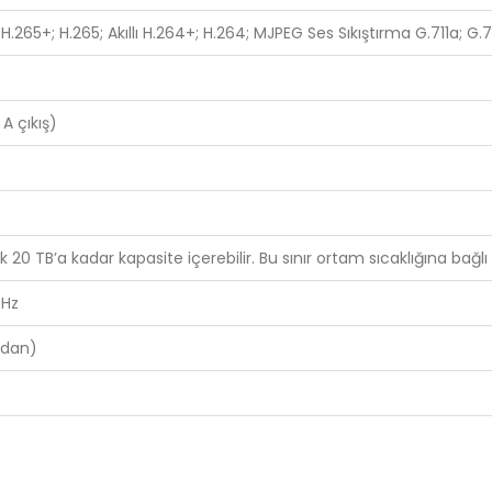
ı H.265+; H.265; Akıllı H.264+; H.264; MJPEG Ses Sıkıştırma G.711a; G
 A çıkış)
 20 TB’a kadar kapasite içerebilir. Bu sınır ortam sıcaklığına bağlı 
 Hz
adan)