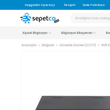
Hoşgeldin Ziyaretçi
İletişim
İade Politikası
Kişisel Bilgisayar
Bilgisayar Bileşenleri
Ba
Anasayfa
»
Mağaza
»
Güvenlik Ürünleri (CCTV)
»
NVR K