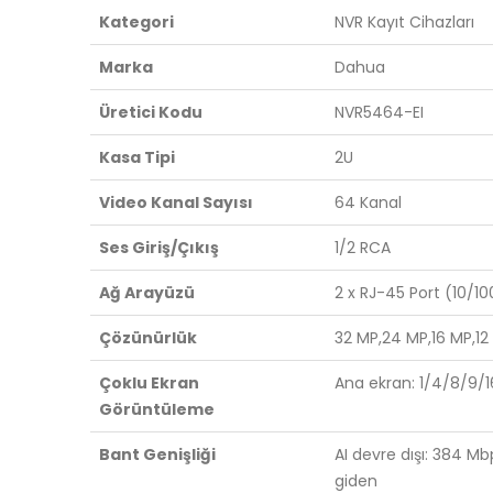
Kategori
NVR Kayıt Cihazları
Marka
Dahua
Üretici Kodu
NVR5464-EI
Kasa Tipi
2U
Video Kanal Sayısı
64 Kanal
Ses Giriş/Çıkış
1/2 RCA
Ağ Arayüzü
2 x RJ-45 Port (10/
Çözünürlük
32 MP,24 MP,16 MP,12
Çoklu Ekran
Ana ekran: 1/4/8/9/1
Görüntüleme
Bant Genişliği
AI devre dışı: 384 M
giden