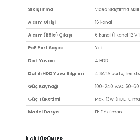
Sıkıştırma
Video Sıkıştırma Akıll
Alarm Girişi
16 kanal
Alarm (Röle) Çıkışı
6 kanal (1 kanal 12 V 1
PoE Port Sayısı
Yok
Disk Yuvası
4 HDD
Dahili HDD Yuva Bilgileri
4 SATA portu, her disk
Güç Kaynağı
100–240 VAC, 50-60
Güç Tüketimi
Max: 13W (HDD Olm
Model Dosya
Ek Döküman
İLGILI ÜRÜNLER