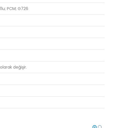
.711u; PCM; G726
olarak değişir.