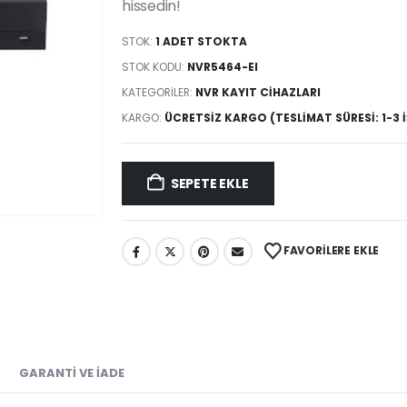
hissedin!
STOK:
1 ADET STOKTA
STOK KODU:
NVR5464-EI
KATEGORILER:
NVR KAYIT CIHAZLARI
KARGO:
ÜCRETSIZ KARGO (TESLIMAT SÜRESI: 1-3 
SEPETE EKLE
FAVORILERE EKLE
GARANTI VE İADE