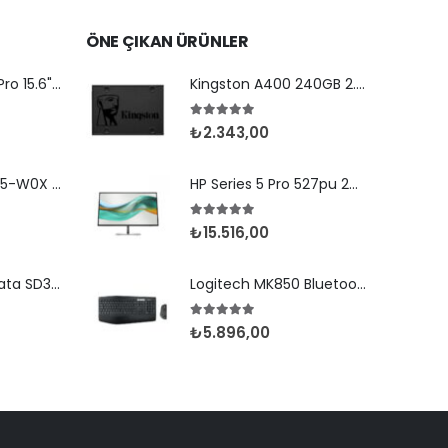
ÖNE ÇIKAN ÜRÜNLER
HP EngageOne Pro 15.6"-i5 14500-16G-256SSD-OST W11
Kingston A400 240GB 2.5'' SATA SSD (500-350MB/s)
den
5.00
5 üzerinden
₺
2.343,00
Newland MT9055-W0X 2D Android 11 (Kılıf) Wifi BT
HP Series 5 Pro 527pu 27" 5ms Type-C Pivot IPS
5.00
5 üzerinden
₺
15.516,00
Newland Speedata SD35 (Leo) 2D Android 8.1 Wifi BT
Logitech MK850 Bluetooth Set Siyah (920-008230)
5.00
5 üzerinden
₺
5.896,00