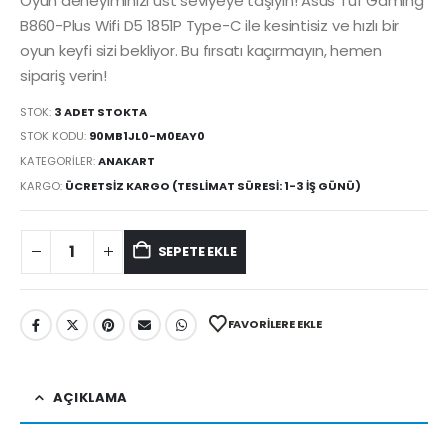
Oyun deneyiminizi üst seviyeye taşıyın! Asus Tuf Gaming
B860-Plus Wifi D5 1851P Type-C ile kesintisiz ve hızlı bir
oyun keyfi sizi bekliyor. Bu fırsatı kaçırmayın, hemen
sipariş verin!
STOK:
3 ADET STOKTA
STOK KODU:
90MB1JL0-M0EAY0
KATEGORILER:
ANAKART
KARGO:
ÜCRETSIZ KARGO (TESLIMAT SÜRESI: 1-3 İŞ GÜNÜ)
SEPETE EKLE
FAVORILERE EKLE
AÇIKLAMA