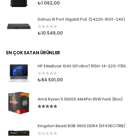
0
5 üzerinden
₺
1.062,00
Dahua 16 Port Gigabit PoE (S4220-16GT-240)
0
5 üzerinden
₺
10.549,00
EN ÇOK SATAN ÜRÜNLER
HP EliteBook 1040 G11 Ultra7 155H-14-32G-1TBSD-WPr
0
5 üzerinden
₺
84.501,00
Amd Ryzen 5 5600X AM4Pin 65W Fanlı (Box)
5.00
5 üzerinden
Kingston Beast 8GB 3600 DDR4 (KF436C17BB/8TR)