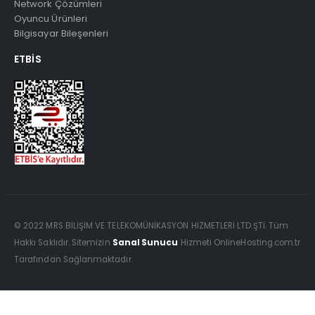
Network Çözümleri
Oyuncu Ürünleri
Bilgisayar Bileşenleri
ETBIS
© 2022 MRS BİLİŞİM VE TELEKOMÜNİKASYON HİZMETLERİ LTD.ŞTİ. Tüm
Hakkı Saklıdır. Sitemizin
Sanal Sunucu
Hizmeti OnlineHosting.com.tr
Tarafından Sağlanmaktadır.