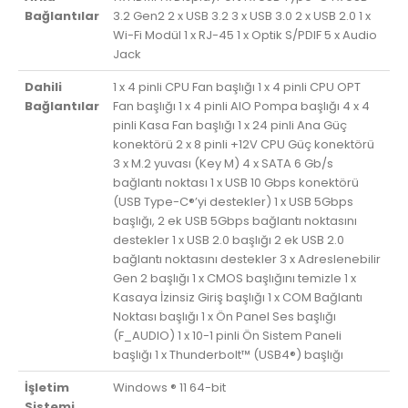
Bağlantılar
3.2 Gen2 2 x USB 3.2 3 x USB 3.0 2 x USB 2.0 1 x
Wi-Fi Modül 1 x RJ-45 1 x Optik S/PDIF 5 x Audio
Jack
Dahili
1 x 4 pinli CPU Fan başlığı 1 x 4 pinli CPU OPT
Bağlantılar
Fan başlığı 1 x 4 pinli AIO Pompa başlığı 4 x 4
pinli Kasa Fan başlığı 1 x 24 pinli Ana Güç
konektörü 2 x 8 pinli +12V CPU Güç konektörü
3 x M.2 yuvası (Key M) 4 x SATA 6 Gb/s
bağlantı noktası 1 x USB 10 Gbps konektörü
(USB Type-C®’yi destekler) 1 x USB 5Gbps
başlığı, 2 ek USB 5Gbps bağlantı noktasını
destekler 1 x USB 2.0 başlığı 2 ek USB 2.0
bağlantı noktasını destekler 3 x Adreslenebilir
Gen 2 başlığı 1 x CMOS başlığını temizle 1 x
Kasaya İzinsiz Giriş başlığı 1 x COM Bağlantı
Noktası başlığı 1 x Ön Panel Ses başlığı
(F_AUDIO) 1 x 10-1 pinli Ön Sistem Paneli
başlığı 1 x Thunderbolt™ (USB4®) başlığı
İşletim
Windows ® 11 64-bit
Sistemi