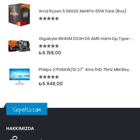
Amd Ryzen 5 5600X AM4Pin 65W Fanlı (Box)
5.00
5 üzerinden
Gigabyte B840M DS3H D5 AM5 Hdmi Dp Type-C
5.00
5 üzerinden
₺
6.158,00
Philips 271V8AW/01 27'' 4ms FHD 75Hz MM Beyaz IPS
5.00
5 üzerinden
₺
5.948,00
Sepetco.com
HAKKIMIZDA