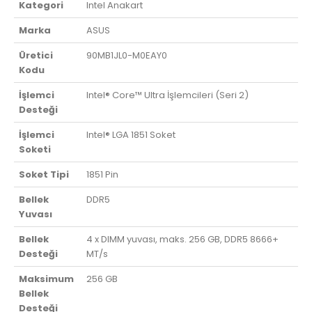
Kategori
Intel Anakart
Marka
ASUS
Üretici
90MB1JL0-M0EAY0
Kodu
İşlemci
Intel® Core™ Ultra İşlemcileri (Seri 2)
Desteği
İşlemci
Intel® LGA 1851 Soket
Soketi
Soket Tipi
1851 Pin
Bellek
DDR5
Yuvası
Bellek
4 x DIMM yuvası, maks. 256 GB, DDR5 8666+
Desteği
MT/s
Maksimum
256 GB
Bellek
Desteği