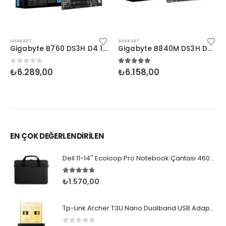
ANAKART
ANAKART
Gigabyte B760 DS3H D4 1700P Hdmi Dp Type-C
Gigabyte B840M DS3H D5 AM5 Hdmi Dp Type-C
0
5 üzerinden
5.00
5 üzerinden
₺
6.289,00
₺
6.158,00
EN ÇOK DEĞERLENDİRİLEN
Dell 11-14'' Ecoloop Pro Notebook Çantası 460-BDLJ
4.67
5 üzerinden
₺
1.570,00
Tp-Link Archer T3U Nano Dualband USB Adaptör