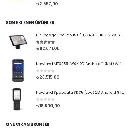
0
5 üzerinden
₺
2.657,00
SON EKLENEN ÜRÜNLER
HP EngageOne Pro 15.6"-i5 14500-16G-256SSD-OST W11
5.00
5 üzerinden
₺
112.671,00
Newland MT9055-W0X 2D Android 11 (Kılıf) Wifi BT
0
5 üzerinden
₺
23.515,00
Newland Speedata SD35 (Leo) 2D Android 8.1 Wifi BT
0
5 üzerinden
₺
18.500,00
ÖNE ÇIKAN ÜRÜNLER