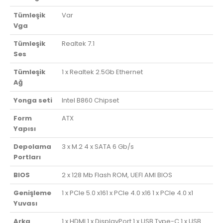
Tümleşik
Var
Vga
Tümleşik
Realtek 7.1
Ses
Tümleşik
1 x Realtek 2.5Gb Ethernet
Ağ
Yonga seti
Intel B860 Chipset
Form
ATX
Yapısı
Depolama
3 x M.2 4 x SATA 6 Gb/s
Portları
BIOS
2 x 128 Mb Flash ROM, UEFI AMI BIOS
Genişleme
1 x PCIe 5.0 x161 x PCIe 4.0 x16 1 x PCIe 4.0 x1
Yuvası
Arka
1 x HDMI 1 x DisplayPort 1 x USB Type-C 1 x USB