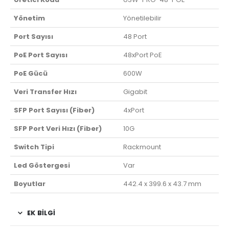
Yönetim
Yönetilebilir
Port Sayısı
48 Port
PoE Port Sayısı
48xPort PoE
PoE Gücü
600W
Veri Transfer Hızı
Gigabit
SFP Port Sayısı (Fiber)
4xPort
SFP Port Veri Hızı (Fiber)
10G
Switch Tipi
Rackmount
Led Göstergesi
Var
Boyutlar
442.4 x 399.6 x 43.7 mm
EK BILGI