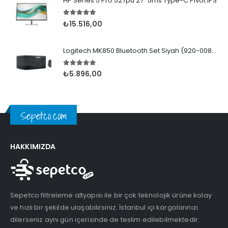
HP Series 5 Pro 527pu 27" 5ms Type-C Pivot IPS
5.00
5 üzerinden
₺
15.516,00
Logitech MK850 Bluetooth Set Siyah (920-008230)
5.00
5 üzerinden
₺
5.896,00
Sepetco.com
HAKKIMIZDA
Sepetco filtreleme altyapısı ile bir çok teknolojik ürüne kolay
ve hızlı bir şekilde ulaşabilirsiniz. İstanbul içi kargolarınızı
dilerseniz aynı gün içerisinde de teslim edilebilmektedir.