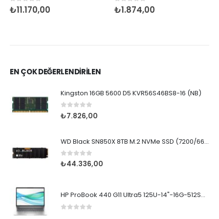
0
5 üzerinden
0
5 üzerinden
₺
11.170,00
₺
1.874,00
EN ÇOK DEĞERLENDİRİLEN
Kingston 16GB 5600 D5 KVR56S46BS8-16 (NB)
0
5 üzerinden
₺
7.826,00
WD Black SN850X 8TB M.2 NVMe SSD (7200/6600)
0
5 üzerinden
₺
44.336,00
HP ProBook 440 G11 Ultra5 125U-14"-16G-512SD-Dos
0
5 üzerinden