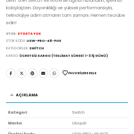
UBNT UniFi Switch 48 600W ile ağınızı hızlandırın, işlerinizi
kolaylaştırın. Dayanıklılığı ve yüksek performansıyla,
teknolojiye adım atmanın tam zamanı. Hemen tecrübe
edin!
STOK:
STOKTA YOK
STOK KODU:
USW-PRO-48-POE
KATEGORILER:
SWITCH
KARGO:
ÜCRETSIZ KARGO (TESLIMAT SÜRESI: 1-3 İŞ GÜNÜ)
FAVORILERE EKLE
AÇIKLAMA
Kategori
Switch
Marka
Ubiquiti
Üretici Kodu
USW-PRO-48-POE