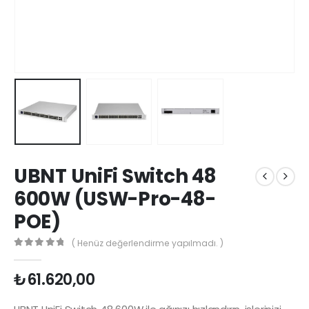
UBNT UniFi Switch 48
600W (USW-Pro-48-
POE)
( Henüz değerlendirme yapılmadı. )
0
5 üzerinden
₺
61.620,00