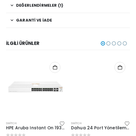
DEĞERLENDIRMELER (1)
GARANTI VE İADE
İLGILI ÜRÜNLER
SWITCH
SWITCH
HPE Aruba Instant On 1930 24 Port Gigabit (JL682A)
Dahua 24 Port Yönetilemez 100Mbps (SF1024)