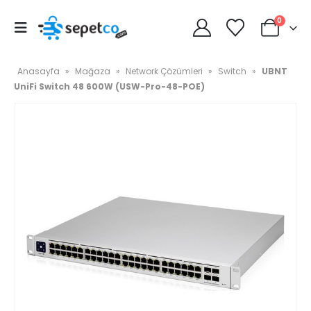
0
Anasayfa
»
Mağaza
»
Network Çözümleri
»
Switch
»
UBNT
UniFi Switch 48 600W (USW-Pro-48-POE)