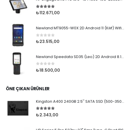
5.00
5 üzerinden
₺
112.671,00
Newland MT9055-W0X 2D Android 11 (Kılıf) Wifi BT
0
5 üzerinden
₺
23.515,00
Newland Speedata SD35 (Leo) 2D Android 8.1 Wifi BT
0
5 üzerinden
₺
18.500,00
ÖNE ÇIKAN ÜRÜNLER
Kingston A400 240GB 2.5'' SATA SSD (500-350MB/s)
5.00
5 üzerinden
₺
2.343,00