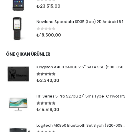
0
5 üzerinden
₺
23.515,00
Newland Speedata SD35 (Leo) 2D Android 8.1 Wifi BT
0
5 üzerinden
₺
18.500,00
ÖNE ÇIKAN ÜRÜNLER
Kingston A400 240GB 2.5'' SATA SSD (500-350MB/s)
5.00
5 üzerinden
₺
2.343,00
HP Series 5 Pro 527pu 27" 5ms Type-C Pivot IPS
5.00
5 üzerinden
₺
15.516,00
Logitech MK850 Bluetooth Set Siyah (920-008230)