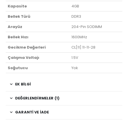
Kapasite
4GB
Bellek Türü
DDR3
Arayüz
204-Pin SODIMM
Bellek Hızı
1600MHz
Gecikme Değerleri
CL[11] 11-11-28
Çalışma Voltajı
1.5V
Soğutucu
Yok
EK BILGI
DEĞERLENDIRMELER (1)
GARANTI VE İADE