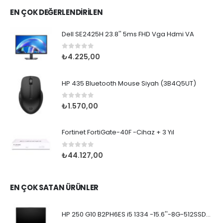
EN ÇOK DEĞERLENDİRİLEN
Dell SE2425H 23.8'' 5ms FHD Vga Hdmi VA
0
5 üzerinden
₺
4.225,00
HP 435 Bluetooth Mouse Siyah (3B4Q5UT)
0
5 üzerinden
₺
1.570,00
Fortinet FortiGate-40F -Cihaz + 3 Yıl
0
5 üzerinden
₺
44.127,00
EN ÇOK SATAN ÜRÜNLER
HP 250 G10 B2PH6ES i5 1334 -15.6''-8G-512SSD-Dos