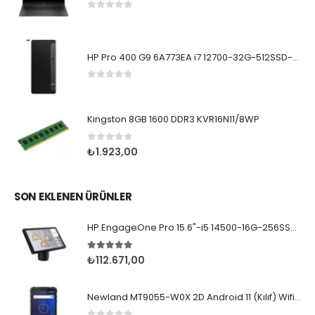
0
5 üzerinden
HP Pro 400 G9 6A773EA i7 12700-32G-512SSD-W11Pro
0
5 üzerinden
Kingston 8GB 1600 DDR3 KVR16N11/8WP
0
5 üzerinden
₺
1.923,00
SON EKLENEN ÜRÜNLER
HP EngageOne Pro 15.6"-i5 14500-16G-256SSD-OST W11
5.00
5 üzerinden
₺
112.671,00
Newland MT9055-W0X 2D Android 11 (Kılıf) Wifi BT