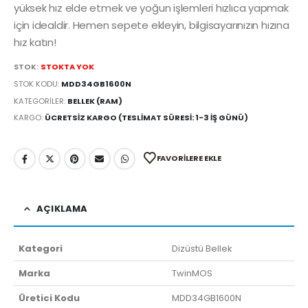
yüksek hız elde etmek ve yoğun işlemleri hızlıca yapmak
için idealdir. Hemen sepete ekleyin, bilgisayarınızın hızına
hız katın!
STOK:
STOKTA YOK
STOK KODU:
MDD34GB1600N
KATEGORILER:
BELLEK (RAM)
KARGO:
ÜCRETSIZ KARGO (TESLIMAT SÜRESI: 1-3 İŞ GÜNÜ)
FAVORILERE EKLE
AÇIKLAMA
Kategori
Dizüstü Bellek
Marka
TwinMOS
Üretici Kodu
MDD34GB1600N