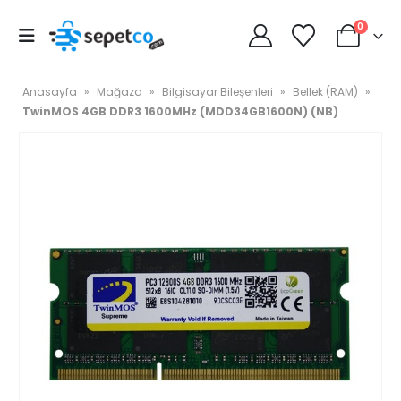
0
Anasayfa
»
Mağaza
»
Bilgisayar Bileşenleri
»
Bellek (RAM)
»
TwinMOS 4GB DDR3 1600MHz (MDD34GB1600N) (NB)