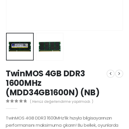
TwinMOS 4GB DDR3
1600MHz
(MDD34GB1600N) (NB)
( Henüz değerlendirme yapılmadı. )
0
5 üzerinden
TwinMOS 4GB DDR3 1600MHz’lik hızıyla bilgisayarınızın
performansını maksimuma çıkarın! Bu bellek, oyunlarda