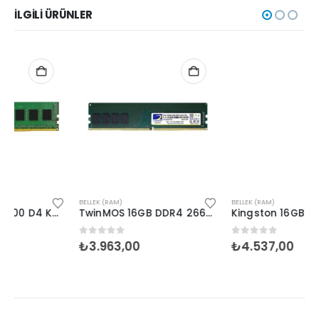
İLGILI ÜRÜNLER
BELLEK (RAM)
BELLEK (RAM)
TwinMOS 16GB DDR4 2666MHz (MDD416GB2666DWO)
Kingston 16GB 3200 D4 KVR32N22D8/16
0
5 üzerinden
0
5 üzerinden
₺
3.963,00
₺
4.537,00