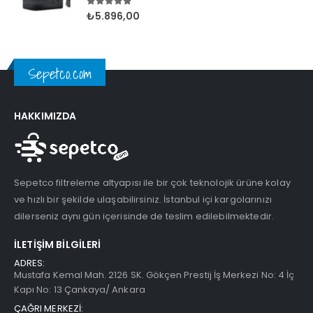
5.00
5 üzerinden
₺
5.896,00
Sepetco.com
HAKKIMIZDA
Sepetco filtreleme altyapısı ile bir çok teknolojik ürüne kolay
ve hızlı bir şekilde ulaşabilirsiniz. İstanbul içi kargolarınızı
dilerseniz aynı gün içerisinde de teslim edilebilmektedir.
İLETIŞIM BILGILERI
ADRES:
Mustafa Kemal Mah. 2126 SK. Gökçen Prestij İş Merkezi No: 4 İç
Kapı No: 13 Çankaya/ Ankara
ÇAĞRI MERKEZİ: