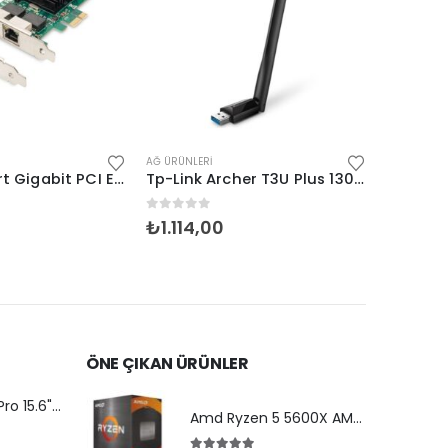
AĞ ÜRÜNLERI
AĞ ÜRÜNLER
Digitus 2 Port Gigabit PCI Express Ethernet Kartı
Tp-Link Archer T3U Plus 1300Mbps USB Adaptör
en
0
5 üzerinden
0
5 üze
₺
1.114,00
₺
800,
ÖNE ÇIKAN ÜRÜNLER
HP EngageOne Pro 15.6"-i5 14500-16G-256SSD-OST W11
Amd Ryzen 5 5600X AM4Pin 65W Fanlı (Box)
den