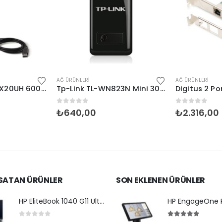
AĞ ÜRÜNLERI
AĞ ÜRÜNLERI
Tp-Link Archer TX20UH 600Mbps USB Adaptör
Tp-Link TL-WN823N Mini 300Mbps USB Adaptör
n
0
5 üzerinden
0
5 üzerind
₺
640,00
₺
2.316,00
 SATAN ÜRÜNLER
SON EKLENEN ÜRÜNLER
HP EliteBook 1040 G11 Ultra7 155H-14-32G-1TBSD-WPr
0
5 üzerinden
5.00
5 üzerin