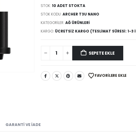
STOK:
10 ADET STOKTA
STOK KODU:
ARCHER T3U NANO
KATEGORILER:
AĞ ÜRÜNLERI
KARGO:
ÜCRETSIZ KARGO (TESLIMAT SÜRESI: 1-3 
SEPETE EKLE
FAVORILERE EKLE
GARANTI VE İADE