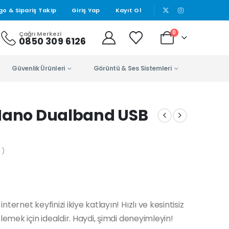
|
go & Sipariş Takip
Giriş Yap
Kayıt Ol
0
Çağrı Merkezi
0850 309 6126
Güvenlik Ürünleri
Görüntü & Ses Sistemleri
 Nano Dualband USB
 )
ernet keyfinizi ikiye katlayın! Hızlı ve kesintisiz
lemek için idealdir. Haydi, şimdi deneyimleyin!