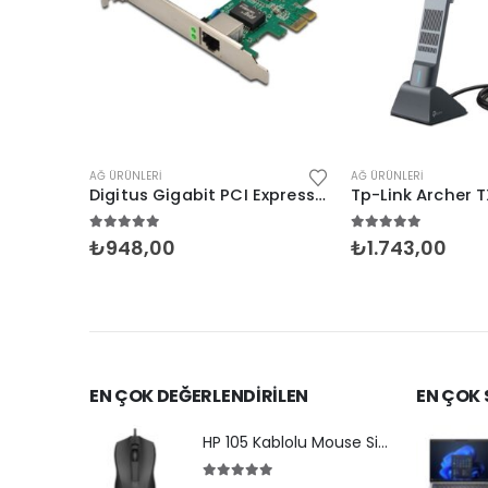
AĞ ÜRÜNLERI
AĞ ÜRÜNLERI
Tp-Link Archer T2U 600Mbps Dualband USB Adaptör
Digitus Gigabit PCI Express Ethernet Kartı
5.00
5 üzerinden
5.00
5 üzerinde
₺
948,00
₺
1.743,00
EN ÇOK DEĞERLENDİRİLEN
EN ÇOK
HP 105 Kablolu Mouse Siyah (822M9UT)
5.00
5 üzerinden