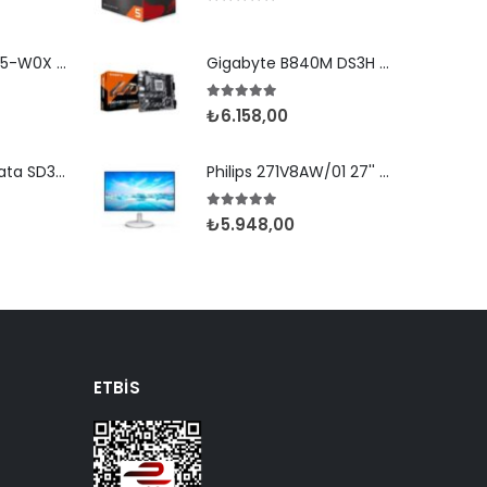
5.00
5 üzerinden
Newland MT9055-W0X 2D Android 11 (Kılıf) Wifi BT
Gigabyte B840M DS3H D5 AM5 Hdmi Dp Type-C
5.00
5 üzerinden
₺
6.158,00
Newland Speedata SD35 (Leo) 2D Android 8.1 Wifi BT
Philips 271V8AW/01 27'' 4ms FHD 75Hz MM Beyaz IPS
5.00
5 üzerinden
₺
5.948,00
ETBIS