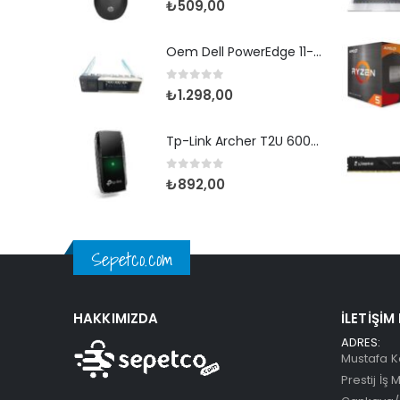
₺
509,00
Oem Dell PowerEdge 11-12-13th Gen 2.5” Disk Kızağı
0
5 üzerinden
₺
1.298,00
Tp-Link Archer T2U 600Mbps Dualband USB Adaptör
0
5 üzerinden
₺
892,00
Sepetco.com
HAKKIMIZDA
İLETIŞIM
ADRES:
Mustafa K
Prestij İş 