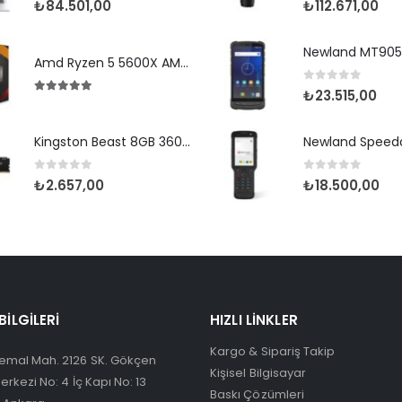
₺
84.501,00
₺
112.671,00
Amd Ryzen 5 5600X AM4Pin 65W Fanlı (Box)
0
5 üzerinden
₺
23.515,00
5.00
5 üzerinden
Kingston Beast 8GB 3600 DDR4 (KF436C17BB/8TR)
0
5 üzerinden
0
5 üzerinden
₺
2.657,00
₺
18.500,00
 BILGILERI
HIZLI LINKLER
Kargo & Sipariş Takip
emal Mah. 2126 SK. Gökçen
Kişisel Bilgisayar
Merkezi No: 4 İç Kapı No: 13
Baskı Çözümleri