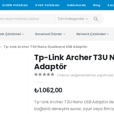
Gizlilik Politikası
KVKK Politikası
Hakkımızda
Blog
Kar
Tüm Kategoriler
skı Çözümleri
Kurumsal Ürünler
Network Çözümleri
»
Tp-Link Archer T3U Nano Dualband USB Adaptör
Tp-Link Archer T3U
Adaptör
( Henüz değerlendirme yapılmadı.
0
5 üzerinden
₺
1.062,00
Tp-Link Archer T3U Nano USB Adaptör ile int
bağlantı deneyimi sunar, oyun veya film iz