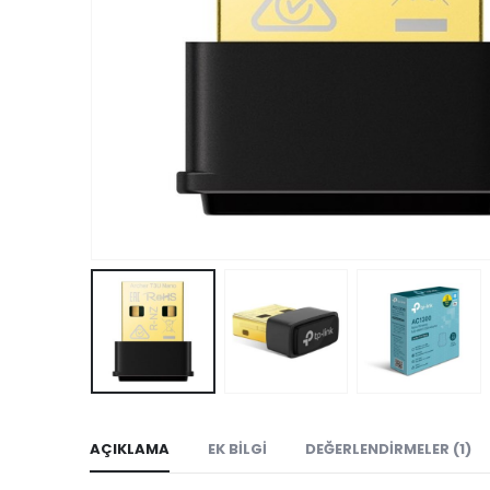
AÇIKLAMA
EK BILGI
DEĞERLENDIRMELER (1)