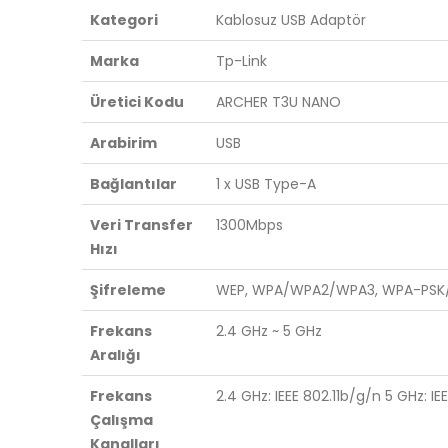
Kategori
Kablosuz USB Adaptör
Marka
Tp-Link
Üretici Kodu
ARCHER T3U NANO
Arabirim
USB
Bağlantılar
1 x USB Type-A
Veri Transfer
1300Mbps
Hızı
Şifreleme
WEP, WPA/WPA2/WPA3, WPA-PSK/
Frekans
2.4 GHz ~ 5 GHz
Aralığı
Frekans
2.4 GHz: IEEE 802.11b/g/n 5 GHz: IE
Çalışma
Kanalları