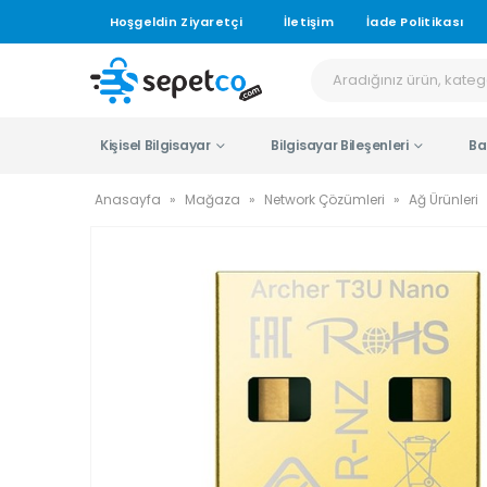
Hoşgeldin Ziyaretçi
İletişim
İade Politikası
Kişisel Bilgisayar
Bilgisayar Bileşenleri
Ba
Anasayfa
»
Mağaza
»
Network Çözümleri
»
Ağ Ürünleri