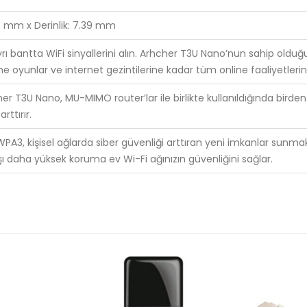
.7 mm x Derinlik: 7.39 mm
ayrı bantta WiFi sinyallerini alın. Arhcher T3U Nano’nun sahip oldu
 oyunlar ve internet gezintilerine kadar tüm online faaliyetlerini
r T3U Nano, MU-MIMO router’lar ile birlikte kullanıldığında birden
rttırır.
WPA3, kişisel ağlarda siber güvenliği arttıran yeni imkanlar sunmak
arşı daha yüksek koruma ev Wi-Fi ağınızın güvenliğini sağlar.