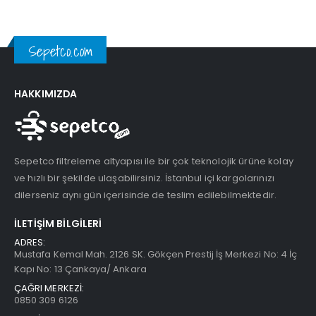
Sepetco.com
HAKKIMIZDA
Sepetco filtreleme altyapısı ile bir çok teknolojik ürüne kolay
ve hızlı bir şekilde ulaşabilirsiniz. İstanbul içi kargolarınızı
dilerseniz aynı gün içerisinde de teslim edilebilmektedir.
İLETIŞIM BILGILERI
ADRES:
Mustafa Kemal Mah. 2126 SK. Gökçen Prestij İş Merkezi No: 4 İç
Kapı No: 13 Çankaya/ Ankara
ÇAĞRI MERKEZİ:
0850 309 6126