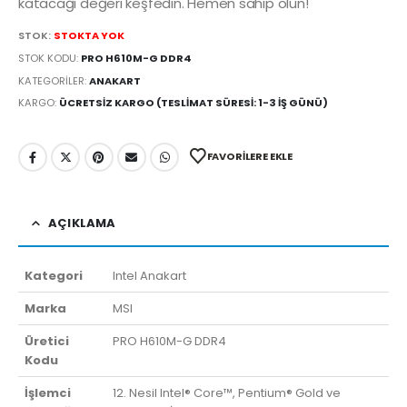
katacağı değeri keşfedin. Hemen sahip olun!
STOK:
STOKTA YOK
STOK KODU:
PRO H610M-G DDR4
KATEGORILER:
ANAKART
KARGO:
ÜCRETSIZ KARGO (TESLIMAT SÜRESI: 1-3 İŞ GÜNÜ)
FAVORILERE EKLE
AÇIKLAMA
Kategori
Intel Anakart
Marka
MSI
Üretici
PRO H610M-G DDR4
Kodu
İşlemci
12. Nesil Intel® Core™, Pentium® Gold ve