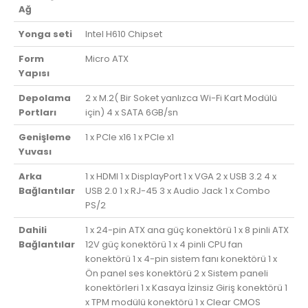
Ağ
Yonga seti
Intel H610 Chipset
Form
Micro ATX
Yapısı
Depolama
2 x M.2( Bir Soket yanlızca Wi-Fi Kart Modülü
Portları
için) 4 x SATA 6GB/sn
Genişleme
1 x PCIe x16 1 x PCIe x1
Yuvası
Arka
1 x HDMI 1 x DisplayPort 1 x VGA 2 x USB 3.2 4 x
Bağlantılar
USB 2.0 1 x RJ-45 3 x Audio Jack 1 x Combo
PS/2
Dahili
1 x 24-pin ATX ana güç konektörü 1 x 8 pinli ATX
Bağlantılar
12V güç konektörü 1 x 4 pinli CPU fan
konektörü 1 x 4-pin sistem fanı konektörü 1 x
Ön panel ses konektörü 2 x Sistem paneli
konektörleri 1 x Kasaya İzinsiz Giriş konektörü 1
x TPM modülü konektörü 1 x Clear CMOS