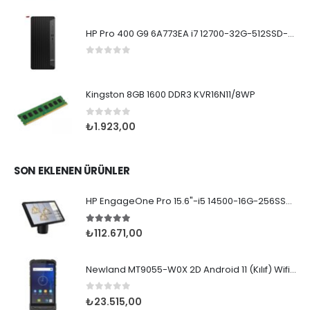
HP Pro 400 G9 6A773EA i7 12700-32G-512SSD-W11Pro
0
5 üzerinden
Kingston 8GB 1600 DDR3 KVR16N11/8WP
0
5 üzerinden
₺
1.923,00
SON EKLENEN ÜRÜNLER
HP EngageOne Pro 15.6"-i5 14500-16G-256SSD-OST W11
5.00
5 üzerinden
₺
112.671,00
Newland MT9055-W0X 2D Android 11 (Kılıf) Wifi BT
0
5 üzerinden
₺
23.515,00