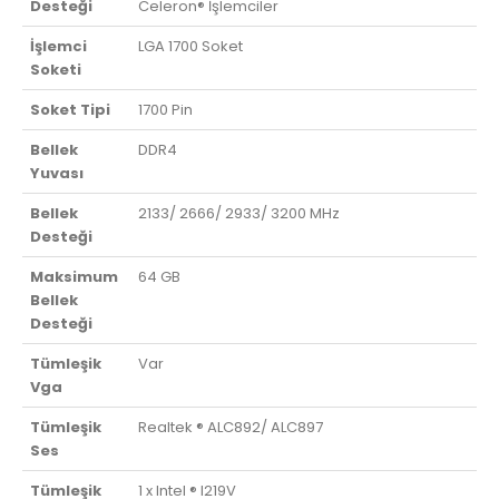
Desteği
Celeron® İşlemciler
İşlemci
LGA 1700 Soket
Soketi
Soket Tipi
1700 Pin
Bellek
DDR4
Yuvası
Bellek
2133/ 2666/ 2933/ 3200 MHz
Desteği
Maksimum
64 GB
Bellek
Desteği
Tümleşik
Var
Vga
Tümleşik
Realtek ® ALC892/ ALC897
Ses
Tümleşik
1 x Intel ® I219V