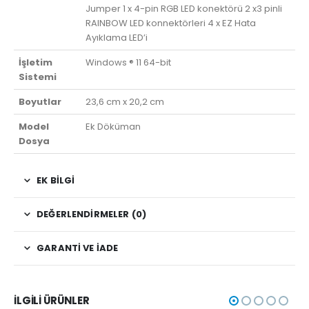
Jumper 1 x 4-pin RGB LED konektörü 2 x3 pinli
RAINBOW LED konnektörleri 4 x EZ Hata
Ayıklama LED’i
İşletim
Windows ® 11 64-bit
Sistemi
Boyutlar
23,6 cm x 20,2 cm
Model
Ek Döküman
Dosya
EK BILGI
DEĞERLENDIRMELER (0)
GARANTI VE İADE
İLGILI ÜRÜNLER