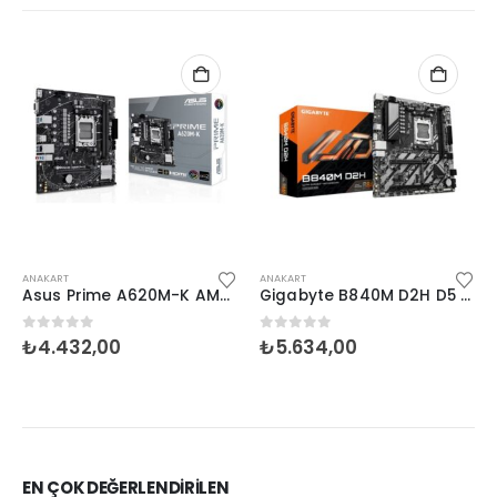
ANAKART
ANAKART
Asus Prime A620M-K AM5 Ryzen Vga Hdmi
Gigabyte B840M D2H D5 AM5 Hdmi
0
5 üzerinden
0
5 üzerinden
₺
4.432,00
₺
5.634,00
EN ÇOK DEĞERLENDİRİLEN