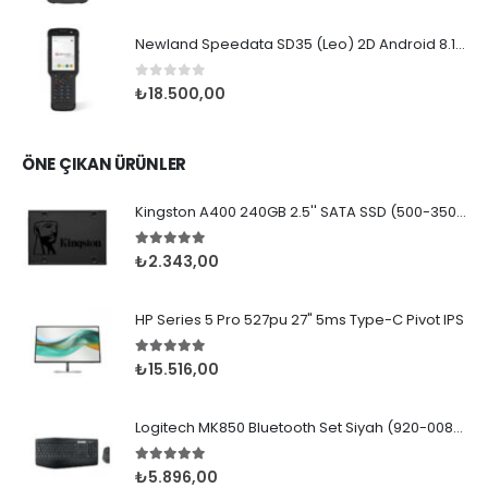
Newland Speedata SD35 (Leo) 2D Android 8.1 Wifi BT
0
5 üzerinden
₺
18.500,00
ÖNE ÇIKAN ÜRÜNLER
Kingston A400 240GB 2.5'' SATA SSD (500-350MB/s)
5.00
5 üzerinden
₺
2.343,00
HP Series 5 Pro 527pu 27" 5ms Type-C Pivot IPS
5.00
5 üzerinden
₺
15.516,00
Logitech MK850 Bluetooth Set Siyah (920-008230)
5.00
5 üzerinden
₺
5.896,00