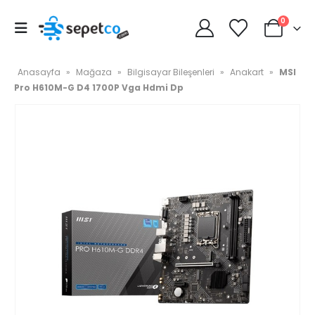
0
Anasayfa
»
Mağaza
»
Bilgisayar Bileşenleri
»
Anakart
»
MSI
Pro H610M-G D4 1700P Vga Hdmi Dp