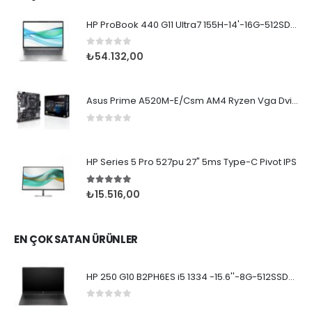
HP ProBook 440 G11 Ultra7 155H-14'-16G-512SD-4G-WP
0
5 üzerinden
₺
54.132,00
Asus Prime A520M-E/Csm AM4 Ryzen Vga Dvi Hdmi DDR4
0
5 üzerinden
HP Series 5 Pro 527pu 27" 5ms Type-C Pivot IPS
5.00
5 üzerinden
₺
15.516,00
EN ÇOK SATAN ÜRÜNLER
HP 250 G10 B2PH6ES i5 1334 -15.6''-8G-512SSD-Dos
0
5 üzerinden