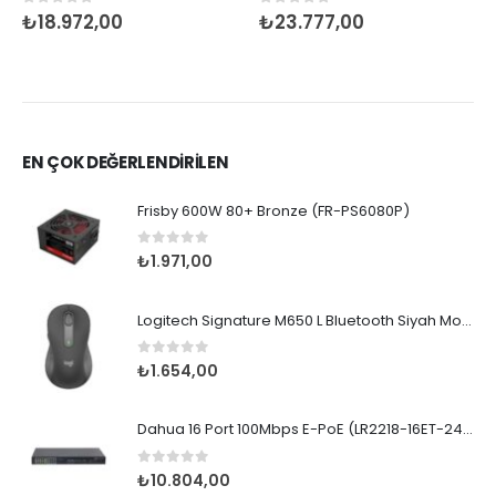
0
5 üzerinden
0
5 üzerinden
₺
18.972,00
₺
23.777,00
EN ÇOK DEĞERLENDİRİLEN
Frisby 600W 80+ Bronze (FR-PS6080P)
0
5 üzerinden
₺
1.971,00
Logitech Signature M650 L Bluetooth Siyah Mouse
0
5 üzerinden
₺
1.654,00
Dahua 16 Port 100Mbps E-PoE (LR2218-16ET-240)
0
5 üzerinden
₺
10.804,00