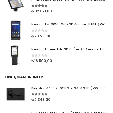
5.00
5 üzerinden
₺
112.671,00
Newland MT9055-W0X 2D Android 11 (Kılıf) Wifi BT
0
5 üzerinden
₺
23.515,00
Newland Speedata SD35 (Leo) 2D Android 8.1 Wifi BT
0
5 üzerinden
₺
18.500,00
ÖNE ÇIKAN ÜRÜNLER
Kingston A400 240GB 2.5'' SATA SSD (500-350MB/s)
5.00
5 üzerinden
₺
2.343,00