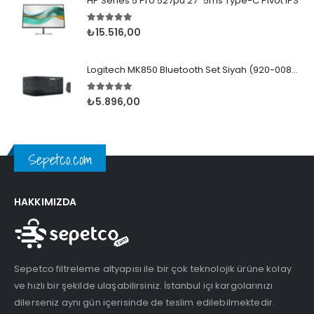
HP Series 5 Pro 527pu 27" 5ms Type-C Pivot IPS
5.00
5 üzerinden
₺
15.516,00
Logitech MK850 Bluetooth Set Siyah (920-008230)
5.00
5 üzerinden
₺
5.896,00
Sepetco.com
HAKKIMIZDA
Sepetco filtreleme altyapısı ile bir çok teknolojik ürüne kolay
ve hızlı bir şekilde ulaşabilirsiniz. İstanbul içi kargolarınızı
dilerseniz aynı gün içerisinde de teslim edilebilmektedir.