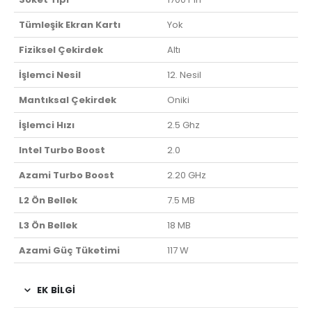
Tümleşik Ekran Kartı
Yok
Fiziksel Çekirdek
Altı
İşlemci Nesil
12. Nesil
Mantıksal Çekirdek
Oniki
İşlemci Hızı
2.5 Ghz
Intel Turbo Boost
2.0
Azami Turbo Boost
2.20 GHz
L2 Ön Bellek
7.5 MB
L3 Ön Bellek
18 MB
Azami Güç Tüketimi
117 W
EK BILGI