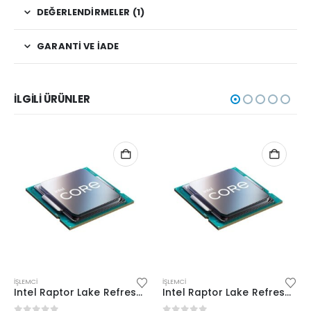
DEĞERLENDIRMELER (1)
GARANTI VE İADE
İLGILI ÜRÜNLER
İŞLEMCI
İŞLEMCI
Intel Raptor Lake Refresh i7 14700K 1700Pin (Tray)
Intel Raptor Lake Refresh i9 14900KF 1700Pin(Tray)