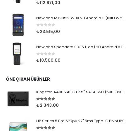
5.00
5 üzerinden
₺
112.671,00
Newland MT9055-W0X 2D Android 11 (Kılıf) Wifi BT
0
5 üzerinden
₺
23.515,00
Newland Speedata SD35 (Leo) 2D Android 8.1 Wifi BT
0
5 üzerinden
₺
18.500,00
ÖNE ÇIKAN ÜRÜNLER
Kingston A400 240GB 2.5'' SATA SSD (500-350MB/s)
5.00
5 üzerinden
₺
2.343,00
HP Series 5 Pro 527pu 27" 5ms Type-C Pivot IPS