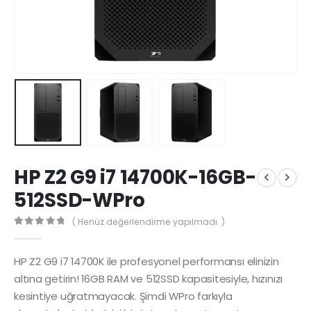
HP Z2 G9 i7 14700K-16GB-
512SSD-WPro
( Henüz değerlendirme yapılmadı. )
0
5 üzerinden
HP Z2 G9 i7 14700K ile profesyonel performansı elinizin
altına getirin! 16GB RAM ve 512SSD kapasitesiyle, hızınızı
kesintiye uğratmayacak. Şimdi WPro farkıyla