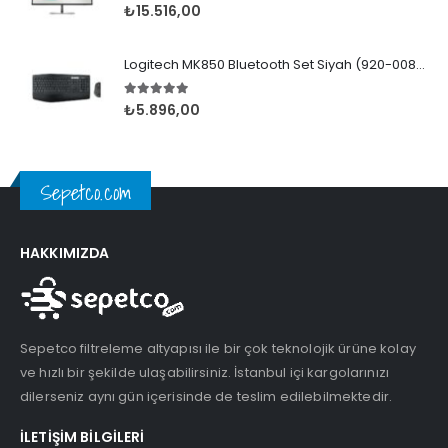
5.00
5 üzerinden
₺
15.516,00
Logitech MK850 Bluetooth Set Siyah (920-008230)
5.00
5 üzerinden
₺
5.896,00
Sepetco.com
HAKKIMIZDA
Sepetco filtreleme altyapısı ile bir çok teknolojik ürüne kolay
ve hızlı bir şekilde ulaşabilirsiniz. İstanbul içi kargolarınızı
dilerseniz aynı gün içerisinde de teslim edilebilmektedir.
İLETIŞIM BILGILERI