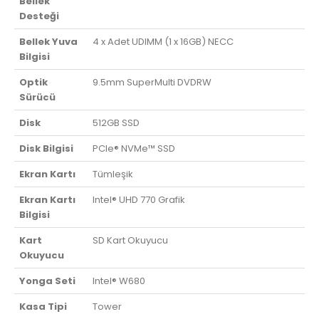
Bellek
Desteği
Bellek Yuva
4 x Adet UDIMM (1 x 16GB) NECC
Bilgisi
Optik
9.5mm SuperMulti DVDRW
Sürücü
Disk
512GB SSD
Disk Bilgisi
PCIe® NVMe™ SSD
Ekran Kartı
Tümleşik
Ekran Kartı
Intel® UHD 770 Grafik
Bilgisi
Kart
SD Kart Okuyucu
Okuyucu
Yonga Seti
Intel® W680
Kasa Tipi
Tower