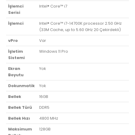
İşlemci
Intel® Core™ i7
Serisi
İşlemci
Intel® Core™ i7-14700K processor 2.50 GHz
(33M Cache, up to 5.60 GHz 20 Çekirdekli)
vPro
Var
İşletim
Windows 11 Pro
Sistemi
Ekran
Yok
Boyutu
Dokunmatik
Yok
Bellek
16GB
Bellek Türü
DDR5
Bellek Hızı
4800 MHz
Maksimum
128GB