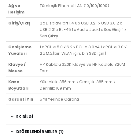
Ağ ve
Tümleşik Ethernet LAN (10/100/1000)
İletişim
Giriş/Çıkış
2 x DisplayPort 1.4 6 x USB 3.2 1 x USB 3.0 2 x
USB 2.01 x RJ-45 1 x Audio Jack1 x Ses Girişi 1 x
Ses Çıkışı
Genişleme
1 x PCI-e 5.0 x16 2 x PCI-e 3.0 x4 1 x PCI-e 3.0 x1
Yuvaları
2 x M.2(biri WLAN için, biri SSD için)
Klavye /
HP Kablolu 320K Klavye ve HP Kablolu 320M
Mouse
Fare
Kasa
Yükseklik: 356 mm x Genişlik: 385 mm x
Boyutları
Derinlik: 169 mm
Garanti Yılı
5 Yıl Yerinde Garanti
EK BILGI
DEĞERLENDIRMELER (1)