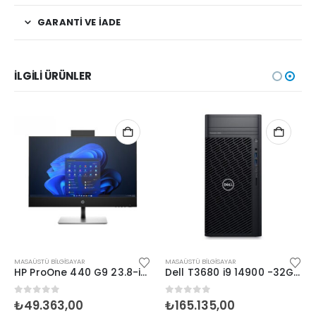
GARANTI VE İADE
İLGILI ÜRÜNLER
MASAÜSTÜ BILGISAYAR
MASAÜSTÜ BILGISAYAR
HP ProOne 440 G9 23.8-i5 13500-32GB-512SSD-W11Home
Dell T3680 i9 14900 -32GB-1TBSSD-20G-W11Pro
0
5 üzerinden
0
5 üzerinden
₺
49.363,00
₺
165.135,00