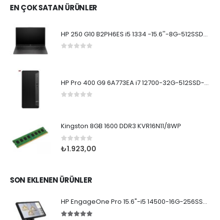
EN ÇOK SATAN ÜRÜNLER
HP 250 G10 B2PH6ES i5 1334 -15.6''-8G-512SSD-Dos
0
5 üzerinden
HP Pro 400 G9 6A773EA i7 12700-32G-512SSD-W11Pro
0
5 üzerinden
Kingston 8GB 1600 DDR3 KVR16N11/8WP
0
5 üzerinden
₺
1.923,00
SON EKLENEN ÜRÜNLER
HP EngageOne Pro 15.6"-i5 14500-16G-256SSD-OST W11