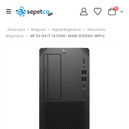
0
Anasayfa
»
Mağaza
»
Kişisel Bilgisayar
»
Masaüstü
Bilgisayar
»
HP Z2 G9 i7 14700K-16GB-512SSD-WPro