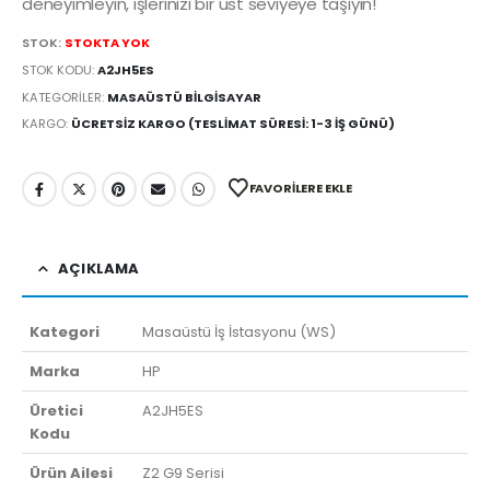
deneyimleyin, işlerinizi bir üst seviyeye taşıyın!
STOK:
STOKTA YOK
STOK KODU:
A2JH5ES
KATEGORILER:
MASAÜSTÜ BILGISAYAR
KARGO:
ÜCRETSIZ KARGO (TESLIMAT SÜRESI: 1-3 İŞ GÜNÜ)
FAVORILERE EKLE
AÇIKLAMA
Kategori
Masaüstü İş İstasyonu (WS)
Marka
HP
Üretici
A2JH5ES
Kodu
Ürün Ailesi
Z2 G9 Serisi