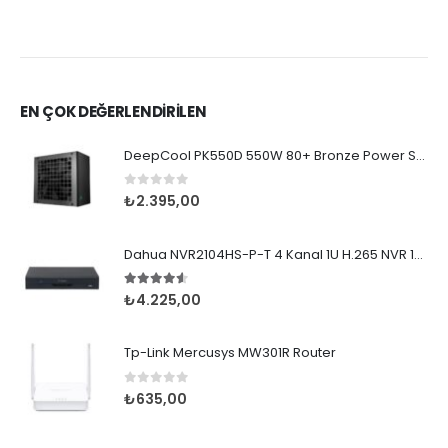
EN ÇOK DEĞERLENDİRİLEN
DeepCool PK550D 550W 80+ Bronze Power Supply
0
5 üzerinden
₺
2.395,00
Dahua NVR2104HS-P-T 4 Kanal 1U H.265 NVR 1x8TB
4.50
5 üzerinden
₺
4.225,00
Tp-Link Mercusys MW301R Router
0
5 üzerinden
₺
635,00