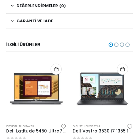
DEĞERLENDIRMELER (0)
GARANTI VE İADE
İLGILI ÜRÜNLER
DIZÜSTÜ BILGISAYAR
DIZÜSTÜ BILGISAYAR
Dell Latitude 5450 Ultra7 165H-14”-32G-512SD-Dos
Dell Vostro 3530 i7 1355 15.6”-16G-512SSD-Dos