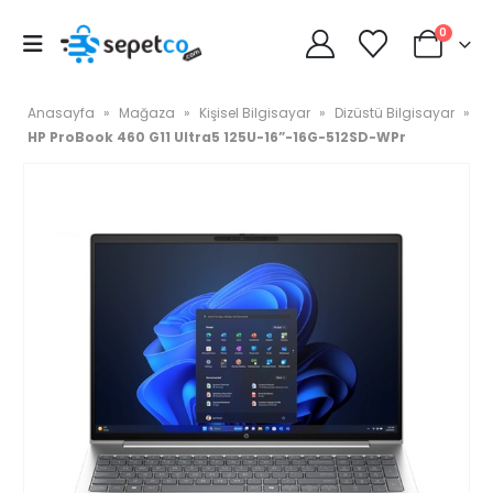
0
Anasayfa
»
Mağaza
»
Kişisel Bilgisayar
»
Dizüstü Bilgisayar
»
HP ProBook 460 G11 Ultra5 125U-16”-16G-512SD-WPr