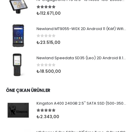
5.00
5 üzerinden
₺
112.671,00
Newland MT9055-W0X 2D Android 11 (Kılıf) Wifi BT
0
5 üzerinden
₺
23.515,00
Newland Speedata SD35 (Leo) 2D Android 8.1 Wifi BT
0
5 üzerinden
₺
18.500,00
ÖNE ÇIKAN ÜRÜNLER
Kingston A400 240GB 2.5'' SATA SSD (500-350MB/s)
5.00
5 üzerinden
₺
2.343,00