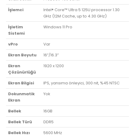
İşlemci
Intel® Core™ Ultra 5 125U processor 1.30
GHz (12M Cache, up to 4.30 GHz)
İşletim
Windows 11 Pro
Sistemi
vPro
Var
Ekran Boyutu
16”/16.3”
Ekran
1920 x 1200
Çözünürlüğü
Ekran Bilgisi
IPS, yansıma önleyici, 300 nit, %45 NTSC
Dokunmatik
Yok
Ekran
Bellek
16GB
Bellek Türü
DDR5
Bellek Hızı
5600 MHz