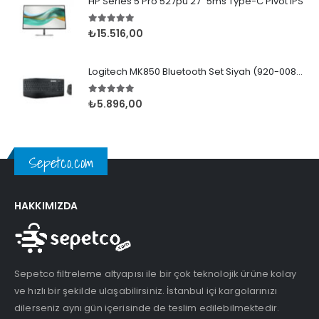
HP Series 5 Pro 527pu 27" 5ms Type-C Pivot IPS
5.00
5 üzerinden
₺
15.516,00
Logitech MK850 Bluetooth Set Siyah (920-008230)
5.00
5 üzerinden
₺
5.896,00
Sepetco.com
HAKKIMIZDA
Sepetco filtreleme altyapısı ile bir çok teknolojik ürüne kolay
ve hızlı bir şekilde ulaşabilirsiniz. İstanbul içi kargolarınızı
dilerseniz aynı gün içerisinde de teslim edilebilmektedir.