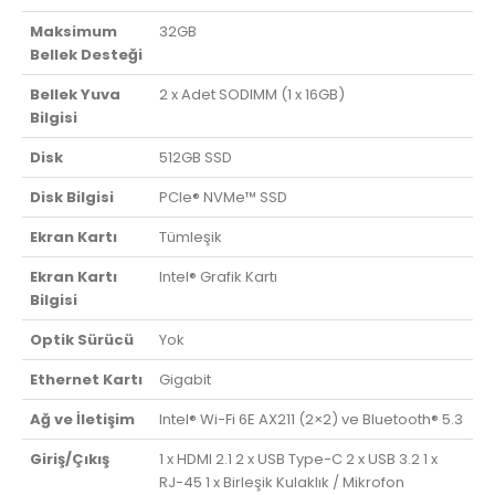
Maksimum
32GB
Bellek Desteği
Bellek Yuva
2 x Adet SODIMM (1 x 16GB)
Bilgisi
Disk
512GB SSD
Disk Bilgisi
PCIe® NVMe™ SSD
Ekran Kartı
Tümleşik
Ekran Kartı
Intel® Grafik Kartı
Bilgisi
Optik Sürücü
Yok
Ethernet Kartı
Gigabit
Ağ ve İletişim
Intel® Wi-Fi 6E AX211 (2×2) ve Bluetooth® 5.3
Giriş/Çıkış
1 x HDMI 2.1 2 x USB Type-C 2 x USB 3.2 1 x
RJ-45 1 x Birleşik Kulaklık / Mikrofon