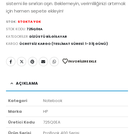
sistemi ile sınırları aşın. Beklemeyin, verimliliğinizi artırmak
için hemen sepete ekleyin!
STOK:
STOKTA YOK
STOK KODU:
725Q0EA
KATEGORILER:
DIZÜSTÜ BILGISAYAR
KARGO:
ÜCRETSIZ KARGO (TESLIMAT SÜRESI: 1-3 İŞ GÜNÜ)
FAVORILERE EKLE
AÇIKLAMA
Kategori
Notebook
Marka
HP
Üretici Kodu
725Q0EA
Ürün Serisi
ProBook 400 Serisi