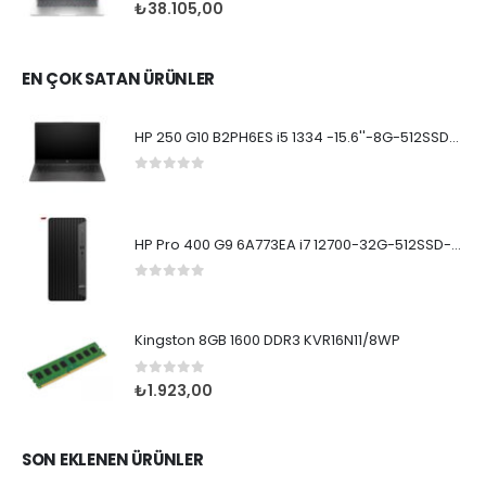
0
5 üzerinden
₺
38.105,00
EN ÇOK SATAN ÜRÜNLER
HP 250 G10 B2PH6ES i5 1334 -15.6''-8G-512SSD-Dos
0
5 üzerinden
HP Pro 400 G9 6A773EA i7 12700-32G-512SSD-W11Pro
0
5 üzerinden
Kingston 8GB 1600 DDR3 KVR16N11/8WP
0
5 üzerinden
₺
1.923,00
SON EKLENEN ÜRÜNLER