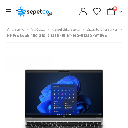
0
Anasayfa
»
Mağaza
»
Kişisel Bilgisayar
»
Dizüstü Bilgisayar
»
HP ProBook 450 G10 i7 1355 -15.6″-16G-512SD-W11Pro