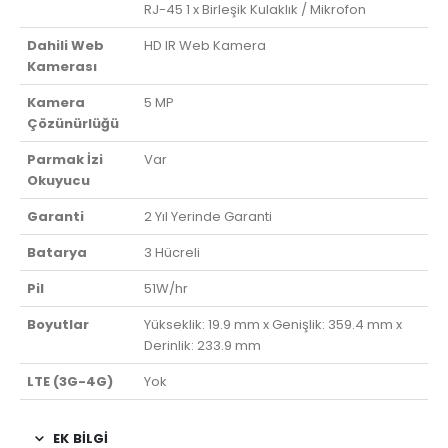
RJ-45 1 x Birleşik Kulaklık / Mikrofon
Dahili Web
HD IR Web Kamera
Kamerası
Kamera
5 MP
Çözünürlüğü
Parmak İzi
Var
Okuyucu
Garanti
2 Yıl Yerinde Garanti
Batarya
3 Hücreli
Pil
51W/hr
Boyutlar
Yükseklik: 19.9 mm x Genişlik: 359.4 mm x
Derinlik: 233.9 mm
LTE (3G-4G)
Yok
EK BILGI