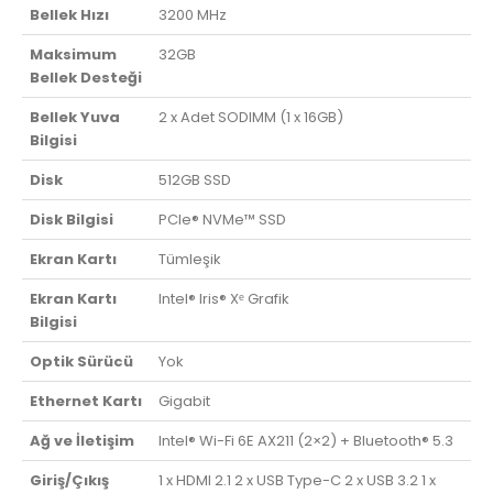
Bellek Hızı
3200 MHz
Maksimum
32GB
Bellek Desteği
Bellek Yuva
2 x Adet SODIMM (1 x 16GB)
Bilgisi
Disk
512GB SSD
Disk Bilgisi
PCIe® NVMe™ SSD
Ekran Kartı
Tümleşik
Ekran Kartı
Intel® Iris® Xᵉ Grafik
Bilgisi
Optik Sürücü
Yok
Ethernet Kartı
Gigabit
Ağ ve İletişim
Intel® Wi-Fi 6E AX211 (2×2) + Bluetooth® 5.3
Giriş/Çıkış
1 x HDMI 2.1 2 x USB Type-C 2 x USB 3.2 1 x