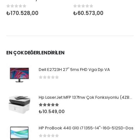
0
5 üzerinden
0
5 üzerinden
₺
170.528,00
₺
60.573,00
EN ÇOK DEĞERLENDİRİLEN
Dell E2723H 27'' 5ms FHD Vga Dp VA
0
5 üzerinden
Hp LaserJet MFP 137fnw Çok Fonksiyonlu (4ZB84A)
5.00
5 üzerinden
₺
10.549,00
HP ProBook 440 G10 i7 1355-14"-16G-512SD-Dos