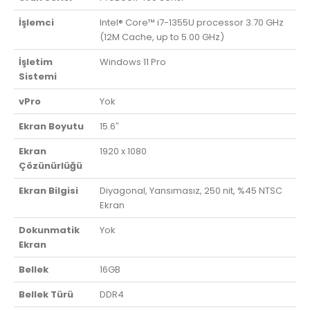
İşlemci
Intel® Core™ i7-1355U processor 3.70 GHz
(12M Cache, up to 5.00 GHz)
İşletim
Windows 11 Pro
Sistemi
vPro
Yok
Ekran Boyutu
15.6″
Ekran
1920 x 1080
Çözünürlüğü
Ekran Bilgisi
Diyagonal, Yansımasız, 250 nit, %45 NTSC
Ekran
Dokunmatik
Yok
Ekran
Bellek
16GB
Bellek Türü
DDR4