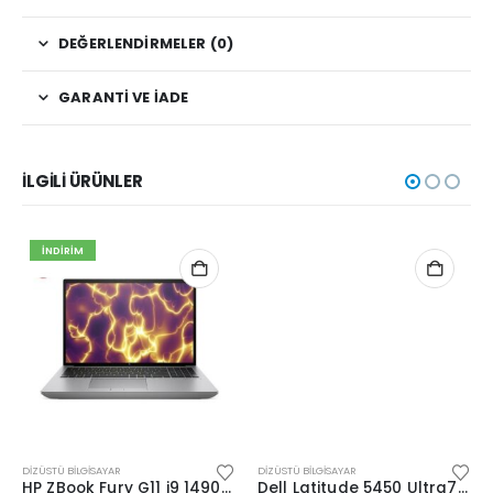
DEĞERLENDIRMELER (0)
GARANTI VE İADE
İLGILI ÜRÜNLER
İNDIRIM
DIZÜSTÜ BILGISAYAR
DIZÜSTÜ BILGISAYAR
HP ZBook Fury G11 i9 14900HX-16″-64G-1TSSD-12G-WPr
Dell Latitude 5450 Ultra7 165H-14”-32G-512SD-Dos