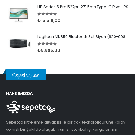
HP Series 5 Pro 527pu 27" 5ms Type-C Pivot IPS
5.00
5 üzerinden
₺
15.516,00
Logitech MK850 Bluetooth Set Siyah (920-008230)
5.00
5 üzerinden
₺
5.896,00
Sepetco.com
HAKKIMIZDA
Sepetco filtreleme altyapısı ile bir çok teknolojik ürüne kolay
ve hızlı bir şekilde ulaşabilirsiniz. İstanbul içi kargolarınızı