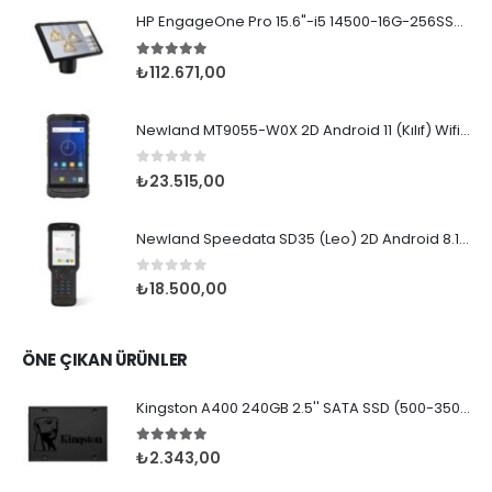
HP EngageOne Pro 15.6"-i5 14500-16G-256SSD-OST W11
5.00
5 üzerinden
₺
112.671,00
Newland MT9055-W0X 2D Android 11 (Kılıf) Wifi BT
0
5 üzerinden
₺
23.515,00
Newland Speedata SD35 (Leo) 2D Android 8.1 Wifi BT
0
5 üzerinden
₺
18.500,00
ÖNE ÇIKAN ÜRÜNLER
Kingston A400 240GB 2.5'' SATA SSD (500-350MB/s)
5.00
5 üzerinden
₺
2.343,00