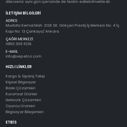
dilerseniz aynı gün içerisinde de teslim edilebilmektedir.
İLETIŞIM BILGILERI
ADRES:
Mustafa Kemal Mah. 2126 SK. Gökçen Prestij İş Merkezi No: 4 İç
Kapı No: 13 Çankaya/ Ankara
ÇAĞRI MERKEZİ:
0850 309 6126
E-MAİL:
info@sepetco.com
HIZLI LINKLER
Kargo & Sipariş Takip
Kişisel Bilgisayar
Baskı Çözümleri
Kurumsal Ürünler
Network Çözümleri
Oyuncu Ürünleri
Bilgisayar Bileşenleri
ETBIS