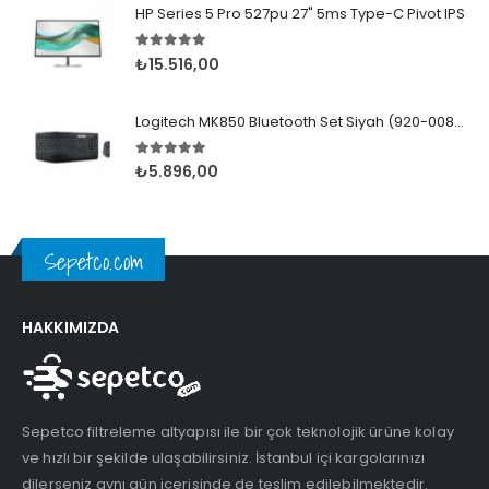
HP Series 5 Pro 527pu 27" 5ms Type-C Pivot IPS
5.00
5 üzerinden
₺
15.516,00
Logitech MK850 Bluetooth Set Siyah (920-008230)
5.00
5 üzerinden
₺
5.896,00
Sepetco.com
HAKKIMIZDA
Sepetco filtreleme altyapısı ile bir çok teknolojik ürüne kolay
ve hızlı bir şekilde ulaşabilirsiniz. İstanbul içi kargolarınızı
dilerseniz aynı gün içerisinde de teslim edilebilmektedir.