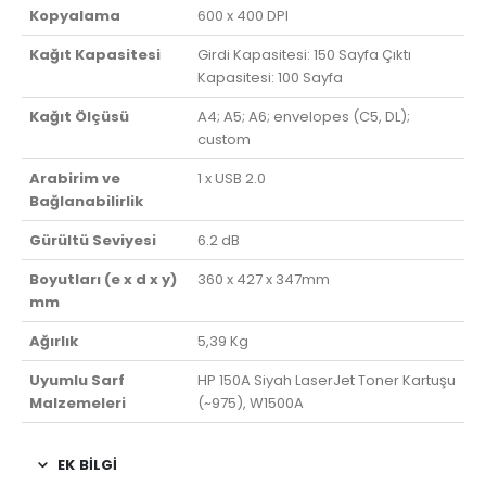
Kopyalama
600 x 400 DPI
Kağıt Kapasitesi
Girdi Kapasitesi: 150 Sayfa Çıktı
Kapasitesi: 100 Sayfa
Kağıt Ölçüsü
A4; A5; A6; envelopes (C5, DL);
custom
Arabirim ve
1 x USB 2.0
Bağlanabilirlik
Gürültü Seviyesi
6.2 dB
Boyutları (e x d x y)
360 x 427 x 347mm
mm
Ağırlık
5,39 Kg
Uyumlu Sarf
HP 150A Siyah LaserJet Toner Kartuşu
Malzemeleri
(~975), W1500A
EK BILGI