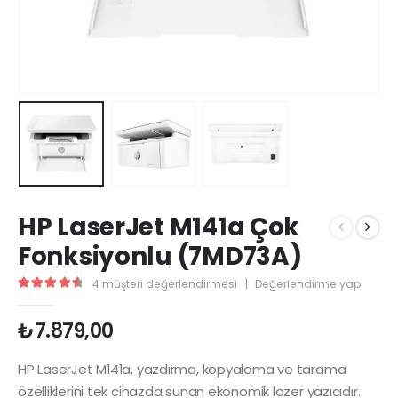
HP LaserJet M141a Çok
Fonksiyonlu (7MD73A)
4
müşteri değerlendirmesi
|
Değerlendirme yap
4.67
5 üzerinden
₺
7.879,00
HP LaserJet M141a, yazdırma, kopyalama ve tarama
özelliklerini tek cihazda sunan ekonomik lazer yazıcıdır.