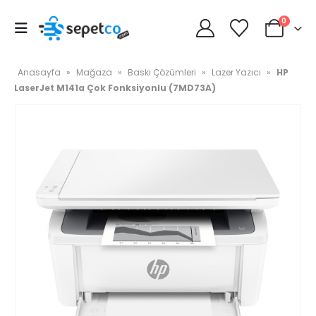
0
Anasayfa
»
Mağaza
»
Baskı Çözümleri
»
Lazer Yazıcı
»
HP
LaserJet M141a Çok Fonksiyonlu (7MD73A)