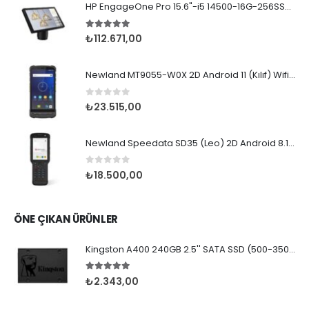
HP EngageOne Pro 15.6"-i5 14500-16G-256SSD-OST W11
5.00
5 üzerinden
₺
112.671,00
Newland MT9055-W0X 2D Android 11 (Kılıf) Wifi BT
0
5 üzerinden
₺
23.515,00
Newland Speedata SD35 (Leo) 2D Android 8.1 Wifi BT
0
5 üzerinden
₺
18.500,00
ÖNE ÇIKAN ÜRÜNLER
Kingston A400 240GB 2.5'' SATA SSD (500-350MB/s)
5.00
5 üzerinden
₺
2.343,00