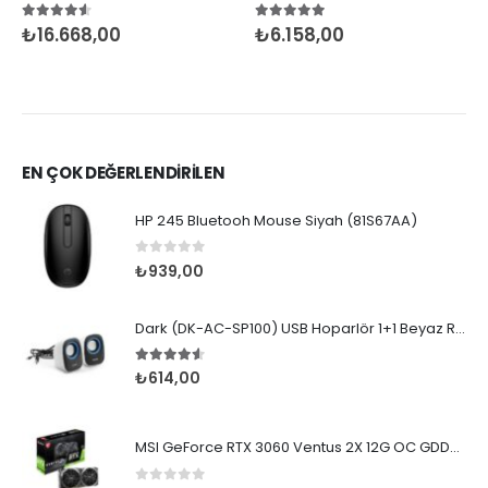
4.50
5 üzerinden
5.00
5 üzerinden
₺
16.668,00
₺
6.158,00
EN ÇOK DEĞERLENDİRİLEN
HP 245 Bluetooh Mouse Siyah (81S67AA)
0
5 üzerinden
₺
939,00
Dark (DK-AC-SP100) USB Hoparlör 1+1 Beyaz Renk
4.50
5 üzerinden
₺
614,00
MSI GeForce RTX 3060 Ventus 2X 12G OC GDDR6 192Bit