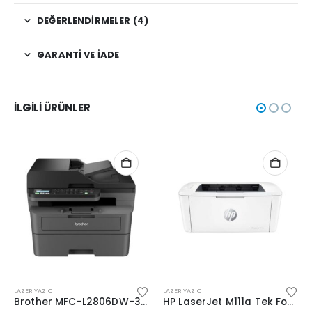
DEĞERLENDIRMELER (4)
GARANTI VE İADE
İLGILI ÜRÜNLER
LAZER YAZICI
LAZER YAZICI
Brother MFC-L2806DW-3T Çok işlevli Wi-Fi (3xToner)
HP LaserJet M111a Tek Fonksiyonlu (7MD67A)