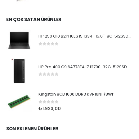
0
5 üzerinden
EN ÇOK SATAN ÜRÜNLER
HP 250 G10 B2PH6ES i5 1334 -15.6''-8G-512SSD-Dos
0
5 üzerinden
HP Pro 400 G9 6A773EA i7 12700-32G-512SSD-W11Pro
0
5 üzerinden
Kingston 8GB 1600 DDR3 KVR16N11/8WP
0
5 üzerinden
₺
1.923,00
SON EKLENEN ÜRÜNLER