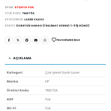
STOK:
STOKTA YOK
STOK KODU:
7MD73A
KATEGORILER:
LAZER YAZICI
KARGO:
ÜCRETSIZ KARGO (TESLIMAT SÜRESI: 1-3 İŞ GÜNÜ)
FAVORILERE EKLE
AÇIKLAMA
Kategori
Çok işlevli Siyah Lazer
Marka
HP
Üretici Kodu
7MD73A
ADF
Yok
Wi-Fi
Yok