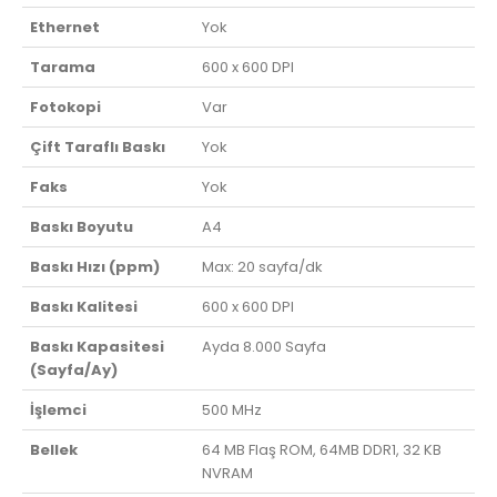
Ethernet
Yok
Tarama
600 x 600 DPI
Fotokopi
Var
Çift Taraflı Baskı
Yok
Faks
Yok
Baskı Boyutu
A4
Baskı Hızı (ppm)
Max: 20 sayfa/dk
Baskı Kalitesi
600 x 600 DPI
Baskı Kapasitesi
Ayda 8.000 Sayfa
(Sayfa/Ay)
İşlemci
500 MHz
Bellek
64 MB Flaş ROM, 64MB DDR1, 32 KB
NVRAM