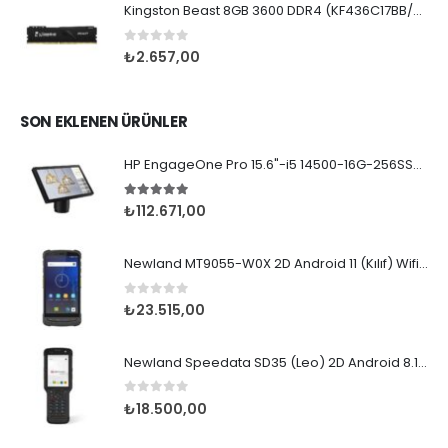
Kingston Beast 8GB 3600 DDR4 (KF436C17BB/8TR)
0
5 üzerinden
₺
2.657,00
SON EKLENEN ÜRÜNLER
HP EngageOne Pro 15.6"-i5 14500-16G-256SSD-OST W11
5.00
5 üzerinden
₺
112.671,00
Newland MT9055-W0X 2D Android 11 (Kılıf) Wifi BT
0
5 üzerinden
₺
23.515,00
Newland Speedata SD35 (Leo) 2D Android 8.1 Wifi BT
0
5 üzerinden
₺
18.500,00