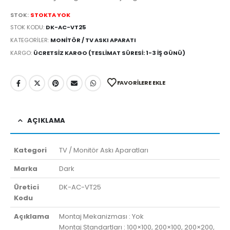
STOK:
STOKTA YOK
STOK KODU:
DK-AC-VT25
KATEGORILER:
MONITÖR / TV ASKI APARATI
KARGO:
ÜCRETSIZ KARGO (TESLIMAT SÜRESI: 1-3 İŞ GÜNÜ)
FAVORILERE EKLE
AÇIKLAMA
Kategori
TV / Monitör Askı Aparatları
Marka
Dark
Üretici
DK-AC-VT25
Kodu
Açıklama
Montaj Mekanizması : Yok
Montaj Standartları : 100×100, 200×100, 200×200,