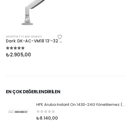
MONITÖR / TV ASKI APARATI
Dark DK-AC-VM18 13′-32 Amortisörlü Masa Monte Mon.
5.00
5 üzerinden
₺
2.905,00
EN ÇOK DEĞERLENDİRİLEN
HPE Aruba Instant On 1430-24G Yönetilemez (R8R50A)
0
5 üzerinden
₺
8.140,00