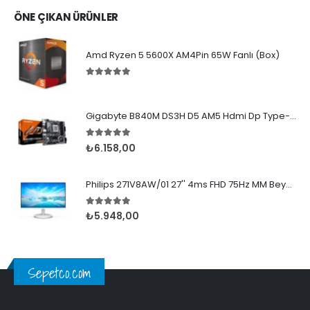
ÖNE ÇIKAN ÜRÜNLER
Amd Ryzen 5 5600X AM4Pin 65W Fanlı (Box)
5.00
5 üzerinden
Gigabyte B840M DS3H D5 AM5 Hdmi Dp Type-C
5.00
5 üzerinden
₺
6.158,00
Philips 271V8AW/01 27'' 4ms FHD 75Hz MM Beyaz IPS
5.00
5 üzerinden
₺
5.948,00
Sepetco.com