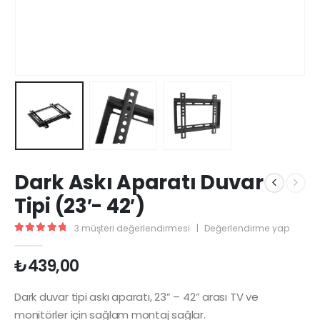
Dark Askı Aparatı Duvar
Tipi (23′- 42′)
3
müşteri değerlendirmesi
|
Değerlendirme yap
5.00
5 üzerinden
₺
439,00
Dark duvar tipi askı aparatı, 23” – 42” arası TV ve
monitörler için sağlam montaj sağlar.