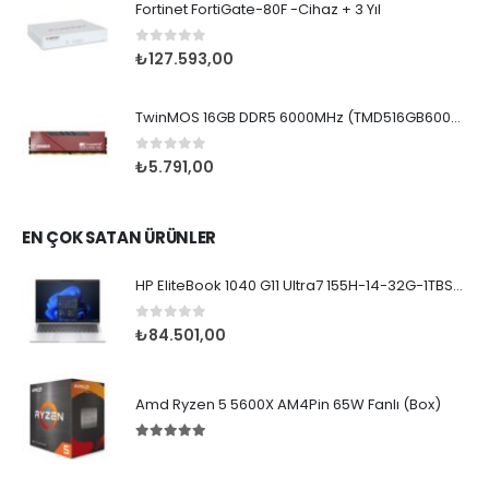
Fortinet FortiGate-80F -Cihaz + 3 Yıl
0
5 üzerinden
₺
127.593,00
TwinMOS 16GB DDR5 6000MHz (TMD516GB6000U36)
0
5 üzerinden
₺
5.791,00
EN ÇOK SATAN ÜRÜNLER
HP EliteBook 1040 G11 Ultra7 155H-14-32G-1TBSD-WPr
0
5 üzerinden
₺
84.501,00
Amd Ryzen 5 5600X AM4Pin 65W Fanlı (Box)
5.00
5 üzerinden