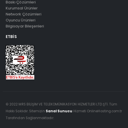
Baskı Çözümleri
Kurumsal Ürünler
Network Çözümleri
Oyuncu Ürünleri
Bilgisayar Bileşenleri
ETBIS
© 2022 MRS BİLİŞİM VE TELEKOMÜNİKASYON HİZMETLERİ LTD.ŞTİ. Tüm
Hakkı Saklıdır. Sitemizin
Sanal Sunucu
Hizmeti OnlineHosting.com.tr
Tarafından Sağlanmaktadır.